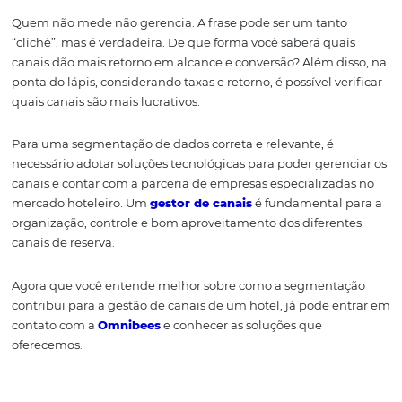
Seleção por canal e escol
por segmento
Quando se trabalha com multicanais, muitas vezes é pre
um a um e avaliar detalhadamente as vendas e dúvidas
específicas e é para isso que serve essa
segmentação
, p
dados específicos por canal. É possível verificar também
segmento.
Avaliação dos indicadore
performance
Quem não mede não gerencia. A frase pode ser um tant