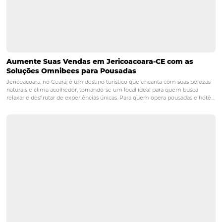
POST ANTERIOR
Como vender nas redes sociais? Conheç
importância do social selling
PRÓXIMO POST
Perfil do cliente: entenda como a geração Y
procura por hotéis
Posts relacionados