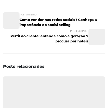
“clichê”, mas é verdadeira. De que forma você saberá qu
canais dão mais retorno em alcance e conversão? Além d
ponta do lápis, considerando taxas e retorno, é possível v
quais canais são mais lucrativos.
Para uma segmentação de dados correta e relevante, é
necessário adotar soluções tecnológicas para poder gere
canais e contar com a parceria de empresas especializa
mercado hoteleiro. Um
gestor de canais
é fundamental
organização, controle e bom aproveitamento dos difere
canais de reserva.
Agora que você entende melhor sobre como a segment
contribui para a gestão de canais de um hotel, já pode 
contato com a
Omnibees
e conhecer as soluções que
oferecemos.