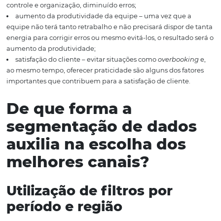
As alterações de reservas também podem causar proble
interferindo na gestão de ocupação dos quartos do hotel
como uma boa gestão de canais contribui para o dese
do hotel?
otimização do trabalho – melhor aproveitamento das 
menos retrabalho, menor tempo;
redução de erros – o gerenciamento eficiente melhor
controle e organização, diminuído erros;
aumento da produtividade da equipe – uma vez que 
equipe não terá tanto retrabalho e não precisará dispor 
energia para corrigir erros ou mesmo evitá-los, o resulta
aumento da produtividade;
satisfação do cliente – evitar situações como
overbook
ao mesmo tempo, oferecer praticidade são alguns dos fa
importantes que contribuem para a satisfação de cliente