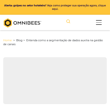
Alerta: golpes no setor hoteleiro!
Veja como proteger sua operação ago
aqui.
Home
> Blog >
Entenda como a segmentação de dados auxilia na
de canais