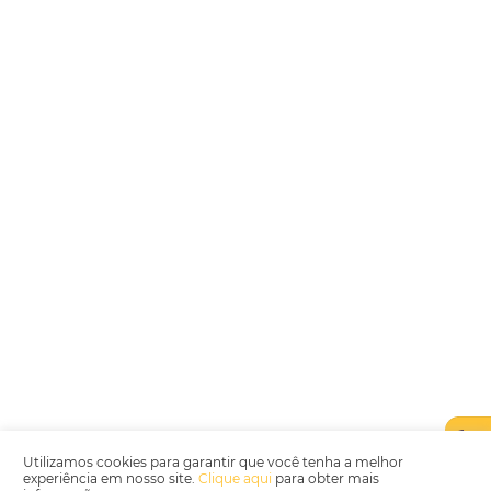
Encarregada de Dados (D.P.O.) – Teresa Cristina Sant’Anna – E-mail de
juridico.compliance@omnibees.com
OMNIBEES Soluções em Tecnologia S.A. CNPJ 60.062.296/0001-0
Av. Paulista, 1294, 21º andar, sala 2 Telefone: 4504-0000
Política de Qualidade
Política de Privacidade