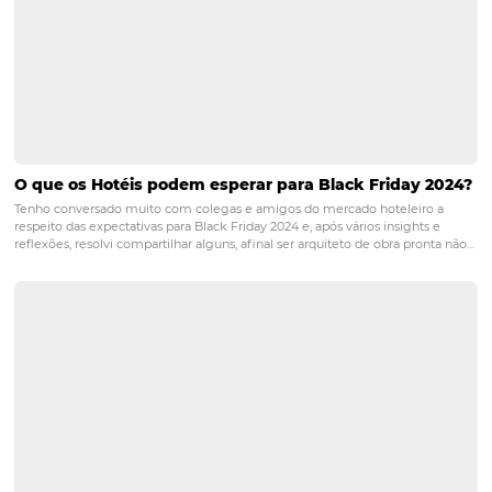
a nossa newsletter e ficar por dentro de tudo!
POST ANTERIOR
5 dicas para implementar um PMS para
hotel!
PRÓXIMO POST
O que os hotéis independentes podem ensinar
às grandes redes?
Posts relacionados