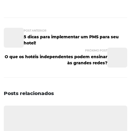
de reservas
seja prático e funcional;
crie programas de fidelidade que ofereçam boas van
aproveite que o hóspede fez a reserva diretamente c
hotel para construir a sua lista de e-mails. Por meio dela
não apenas promoções, mas também informações que
ser interessantes para o hóspede, como avisos de evento
grande porte em sua cidade;
utilize os dados disponíveis na conta final do hósped
personalizar ainda mais a experiência dele em seu
estabelecimento durante uma próxima visita. Essa é u
oportunidade de oferecer cortesias para o hóspede em
próxima estadia, como uma bebida.
Como vimos, aumentar a receita do hotel com venda dir
é impossível, mas certamente é algo que exigirá bastan
trabalho. A recompensa, ainda assim, vale muito a pena!
gostou do post? Agora, quer mais dicas para saber como 
novos hóspedes e aumentar ainda mais a receita? Basta 