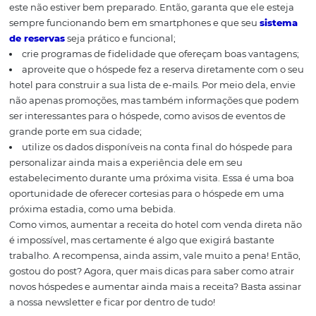
web check-in.
Obviamente, oferecer essas vantagens, por si só, não faz
nenhuma mágica. Alguns pontos extremamente import
ainda devem ser levados em consideração para que voc
consiga atrair o interesse do público para as reservas dire
que veremos a seguir.
Fidelize o público
Confira alguns pontos de extrema importância para fidel
seu público:
de nada adianta atrair a atenção do público para o seu
este não estiver bem preparado. Então, garanta que ele 
sempre funcionando bem em smartphones e que seu
s