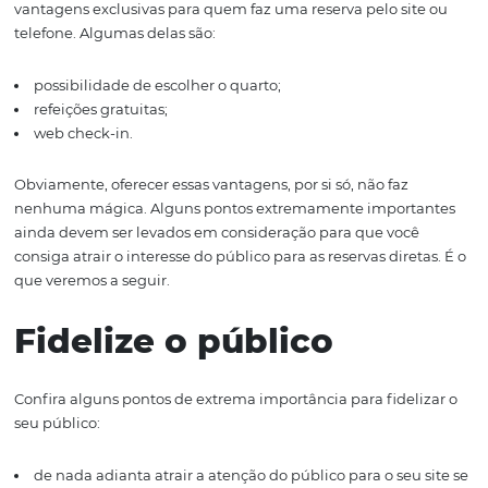
pesquisas. Esse é o
primeiro passo para atrair novos
hóspedes
.
Melhore a experiênci
consumidor
Apenas atrair novos hóspedes não é o bastante. Como
mencionado anteriormente, quem procura por um hotel
em busca de uma boa experiência de estadia, e é aqui q
venda direta consegue superar a reserva feita por um
intermediador. Hotéis do mundo inteiro estão oferecen
vantagens exclusivas para quem faz uma reserva pelo si
telefone. Algumas delas são:
possibilidade de escolher o quarto;
refeições gratuitas;