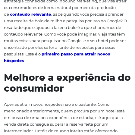
Divulgue o seu hotel
Trabalhar com OTAs é uma boa maneira de não se preo
tanto com aquisição de tráfego, algo extremamente c
quando lidamos com a venda direta. Investir milhares de
em anúncios, no entanto, não é a única forma de garanti
seu hotel será encontrado. Quanto a isso, empresas do
inteiro, e dos mais diversos segmentos, estão usando u
estratégia conhecida como Inbound Marketing, que visa 
os consumidores de forma natural por meio da produçã
de
conteúdo relevante
. Sabe quando você precisa apr
uma receita de bolo de milho e pesquisa por isso no Goo
resultado que o ajudou a fazer o bolo é o que chamamo
conteúdo relevante. Como você pode imaginar, viajante
muitas coisas para pesquisar no Google, e o seu hotel po
encontrado por eles se for a fonte de respostas para essa