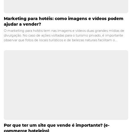
O que os Hotéis podem esperar para Black Frida
Tenho conversado muito com colegas e amigos do mercado hotelei
respeito das expectativas para Black Friday 2024 e, após vários insigh
reflexões, resolvi compartilhar alguns, afinal ser arquiteto de obra p
adianta muito... Ao invés de apenas…