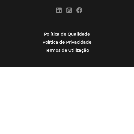
Estudo da Omnibees aponta que reservas 
hotéis cresceram 8% em 2025
Assine nossa
Newsletter
CADASTRAR
Alternative: