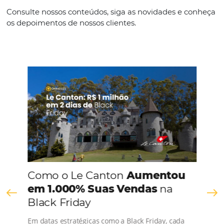
Como escolher um software para melhorar o
marketing hoteleiro?
Em
Análise
22 de agosto de 2017
Gerenciar diferentes canais de vendas e sistemas sem integr
um problema comumente enfrentado por gestores de hotéis
Mas temos uma boa notícia: o marketing hoteleiro já pode c
com o apoio da tecnologia e softwares especializados para a
resultados mais…