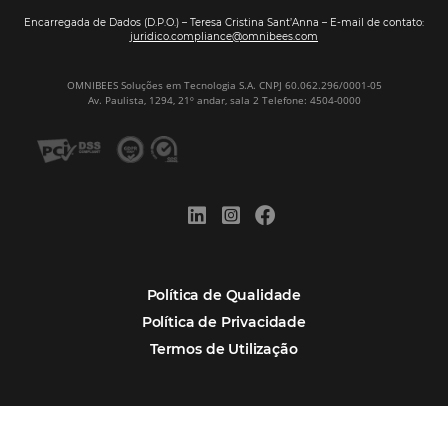
Veja mais cases
Assine nossa
Newsletter
CADASTRAR
Alternative:
Por que Omnibees