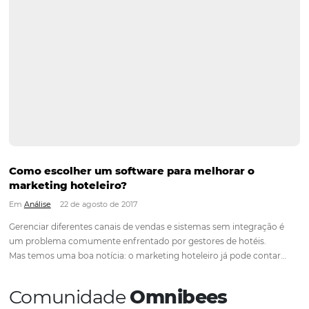
Experiência do hóspede: como torná-la inesqu
Em
Marketing
10 de março de 2023
Em um mundo cada vez mais competitivo e com hóspedes 
exigentes, os responsáveis por empresas hoteleiras sejam ela
Pousadas, Hotéis, Resorts e Redes Hoteleiras, devem sempre
procurar maneiras de oferecer uma experiência memorável p
seus hóspedes. A experiência…