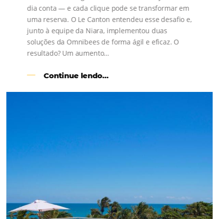
Comunidade
Omnibees
Consulte nossos conteúdos, siga as novidades e 
os depoimentos de nossos clientes.
s
l
Como o Le Canton
Aumentou