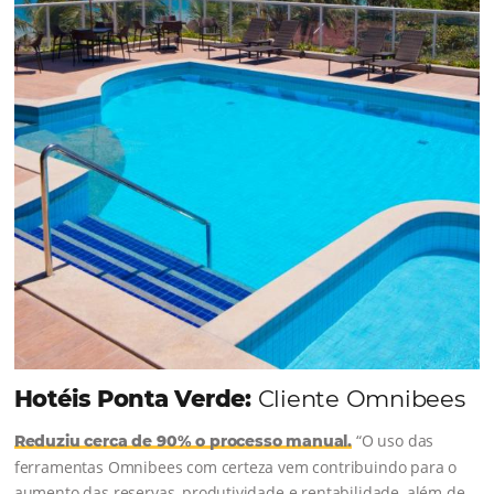
em 1.000% Suas Vendas
na
Black Friday
Em datas estratégicas como a Black Friday, cada
dia conta — e cada clique pode se transformar e
uma reserva. O Le Canton entendeu esse desafio 
junto à equipe da Niara, implementou duas
soluções da Omnibees de forma ágil e eficaz. O
resultado? Um aumento…
Continue lendo…