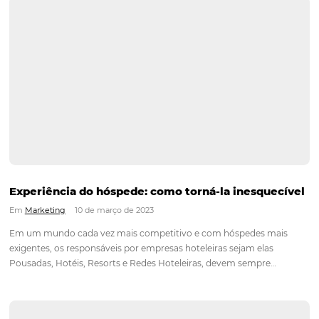
Fatores Cruciais que Influenciam a Escolha de
Pousadas pelos Hóspedes
Em
Turismo
24 de março de 2025
Escolher a pousada ideal para uma viagem pode ser uma tar
desafiadora, especialmente quando se considera a variedade
opções disponíveis. Os hóspedes modernos têm uma série d
critérios de escolha que influenciam sua decisão, desde a loc
até as…