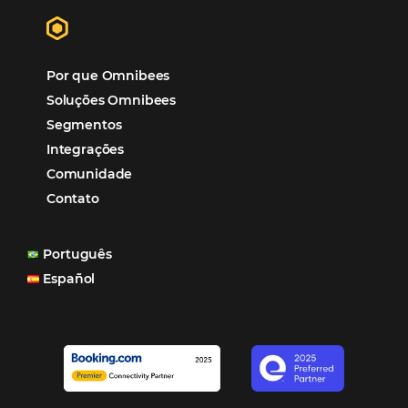
Hotéis Ponta Verde:
Cliente Omni
“O uso d
Reduziu cerca de 90% o processo manual.
ferramentas Omnibees com certeza vem contribuindo p
aumento das reservas, produtividade e rentabilidade, a
reduzir tempo e custos. Contar com a parceria da Omni
garantia de ganhos comerciais e operacionais”
Paula Medeiros – Gerente Comercial
Maceió, AL