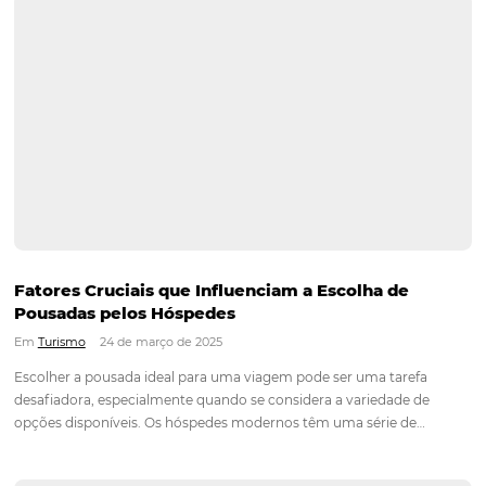
Como Aumentar as Vendas da Sua Pousada At
de Operadoras de Turismo
Em
Hotelaria
24 de março de 2025
O turismo é uma das indústrias mais dinâmicas e competitiv
mundo, e para as pousadas, a chave para o sucesso está na
capacidade de se destacar em meio a tantas opções disponí
estratégia eficaz é aumentar as vendas…