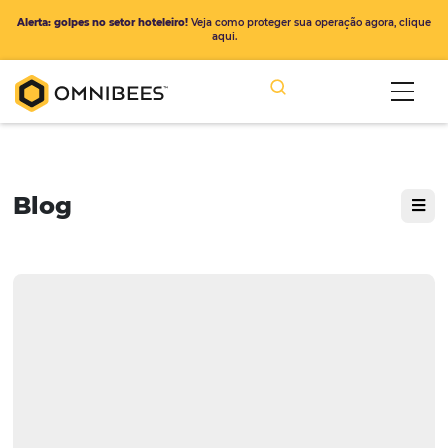
Alerta: golpes no setor hoteleiro!
Veja como proteger sua operação ago
aqui.
Blog