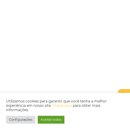
Encarregada de Dados (D.P.O.) – Teresa Cristina Sant’Anna – E-mail de
juridico.compliance@omnibees.com
OMNIBEES Soluções em Tecnologia S.A. CNPJ 60.062.296/0001-0
Av. Paulista, 1294, 21º andar, sala 2 Telefone: 4504-0000
Política de Qualidade
Política de Privacidade
Termos de Utilização