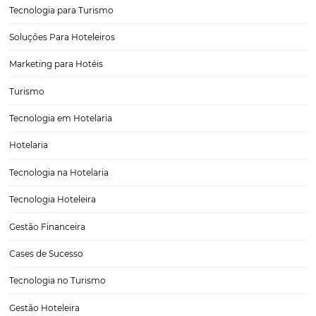
anos, especialmente quando se trata da jornada do consumidor. A a
das tecnologias digitais e das redes sociais transformou a forma co
pessoas compram, levando a uma nova…
7 hotéis exóticos ao redor do mundo
Na montagem de qualquer roteiro de viagens, todas as escolhas fa
diferença na experiência final, sobretudo o hotel. E, mesmo que este
apenas para repouso depois de um longo dia de trabalho ou passeio,