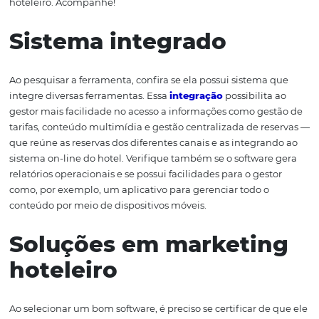
bastante atenção na hora de adquirir um software, já qu
uma ferramenta que auxiliará nas taxas de conversão e
vendas, centralizar e facilitar o acesso de informações e 
ainda elevar a gestão
hoteleira
para outro patamar. Por 
motivo, criamos esse artigo para te mostrar o que você 
procurar na hora de escolher um software voltado para 
hoteleiro. Acompanhe!
Sistema integrado
Ao pesquisar a ferramenta, confira se ela possui sistema
integre diversas ferramentas. Essa
integração
possibilit
gestor mais facilidade no acesso a informações como ge
tarifas, conteúdo multimídia e gestão centralizada de r
que reúne as reservas dos diferentes canais e as integra
sistema on-line do hotel. Verifique também se o softwar
relatórios operacionais e se possui facilidades para o ges