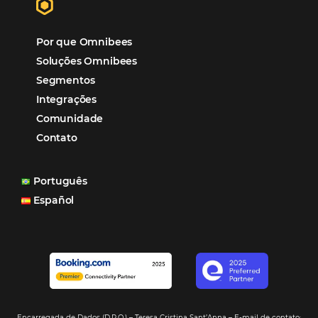
Distribuição
Marketing
POSTS RECENTES
Hotel Report 2026 revela números e apont
oportunidades para destinos brasileiros
Corpus Christi 2026 revela demanda mais
distribuída e oportunidades para turismo n
Corpus Christi 2026: destinos mais procur
tendências de compra dos viajantes