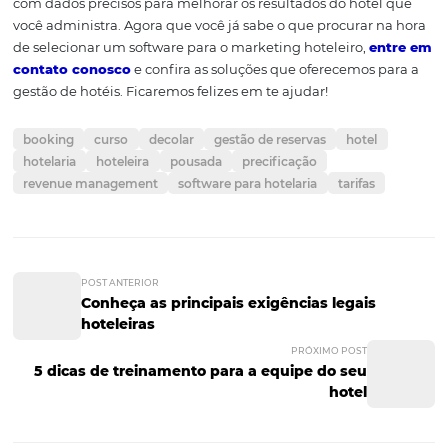
concorrência
A função de monitorar diferentes concorrentes de mane
descomplicada e prática é muito relevante para captar
informações e dados estratégicos para o seu negócio. Sa
preços aplicados pela concorrência, o aumento ou dimi
da procura de serviços e ainda fazer comparações entre 
hotel e os demais pode gerar
insights
que vão ajudar a a
rumos, corrigir estratégias e gerar resultados mais satisfa
Com as informações apresentadas neste artigo, você já s
capaz de analisar e escolher um bom software para mel
seu marketing hoteleiro. Lembre-se dos itens acima e 
mente que a ferramenta deve fazer o trabalho operacion
você para facilitar sua gestão e embasar sua tomada de 
com dados precisos para melhorar os resultados do hote
você administra. Agora que você já sabe o que procurar 