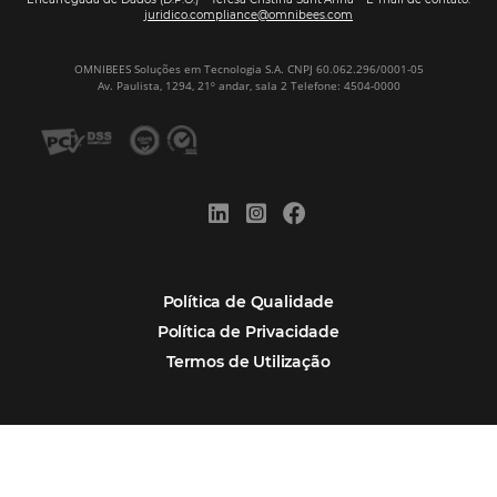
Nova integração Niara + Asksuite: transfo
conversas em reservas
Estudo da Omnibees aponta que reservas 
hotéis cresceram 8% em 2025
Assine nossa
Newsletter