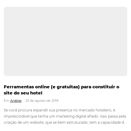
os grandes varejistas - da gigante Amazon às principais potê
setor no país, como Lojas Americanas, Magazine Luiza ou Gr
de Açúcar -…
Continue lendo