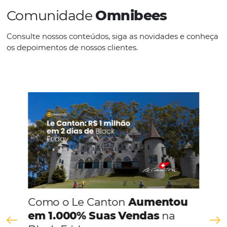
Ferramentas online (e gratuitas) para constitu
site do seu hotel
Em
Análise
23 de agosto de 2019
Se você procura expandir sua presença no mercado hoteleiro
imprescindível que tenha um marketing digital afiado. Isso p
criação de um website, que se bem estruturado, tem a capac
levar sua marca a outro patamar. A grande…
Comunidade
Omnibees
Consulte nossos conteúdos, siga as novidades e 
os depoimentos de nossos clientes.