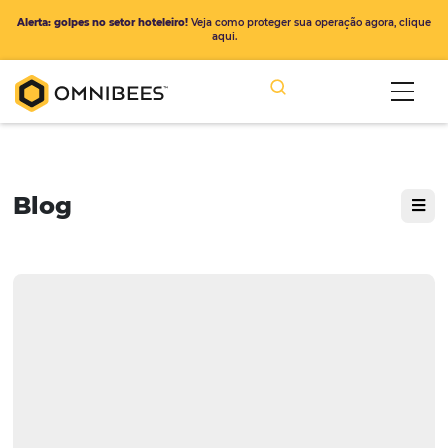
Alerta: golpes no setor hoteleiro!
Veja como proteger sua operação ago
aqui.
Blog