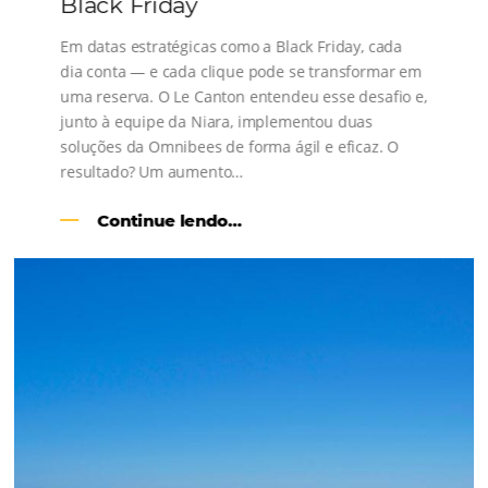
s
l
Como o Le Canton
Aumentou
em 1.000% Suas Vendas
na
Black Friday
Em datas estratégicas como a Black Friday, cada
dia conta — e cada clique pode se transformar e
uma reserva. O Le Canton entendeu esse desafio 
junto à equipe da Niara, implementou duas