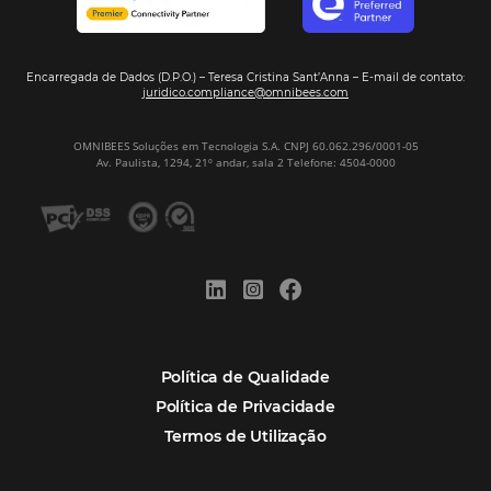
Assine nossa
Newsletter
CADASTRAR
Alternative:
Por que Omnibees
Soluções Omnibees
Segmentos
Integrações
Comunidade
Contato