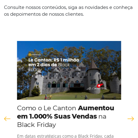
Marketing para hotéis: como imagens e vídeo
podem ajudar a vender?
Em
Marketing
26 de junho de 2018
O marketing para hotéis tem nas imagens e vídeos duas gra
mídias de divulgação. No caso de ações voltadas para
o turismo privado, é importante observar que fotos de locais
turísticos e de belezas naturais facilitam o engajamento do pú
De fato, as pessoas são…