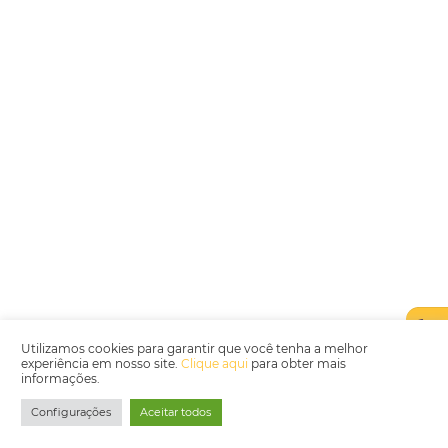
Encarregada de Dados (D.P.O.) – Teresa Cristina Sant’Anna – E-mail de
juridico.compliance@omnibees.com
OMNIBEES Soluções em Tecnologia S.A. CNPJ 60.062.296/0001-0
Av. Paulista, 1294, 21º andar, sala 2 Telefone: 4504-0000
Política de Qualidade
Política de Privacidade
Termos de Utilização