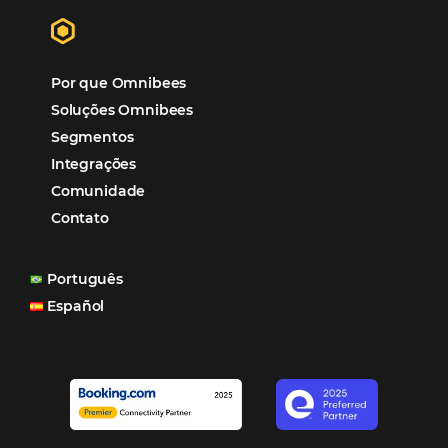
Hotéis Ponta Verde:
Cliente Omni
“O uso d
Reduziu cerca de 90% o processo manual.
ferramentas Omnibees com certeza vem contribuindo p
aumento das reservas, produtividade e rentabilidade, a
reduzir tempo e custos. Contar com a parceria da Omni
garantia de ganhos comerciais e operacionais”
Paula Medeiros – Gerente Comercial
Maceió, AL