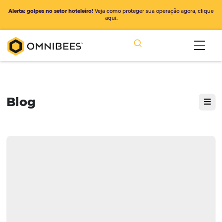
Alerta: golpes no setor hoteleiro!
Veja como proteger sua operação ago
aqui.
Blog