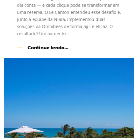
Comunidade
Omnibees
Consulte nossos conteúdos, siga as novidades e 
os depoimentos de nossos clientes.
s
l
Como o Le Canton
Aumentou