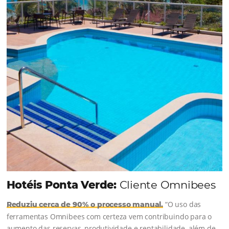
em 1.000% Suas Vendas
na
Black Friday
Em datas estratégicas como a Black Friday, cada
dia conta — e cada clique pode se transformar e
uma reserva. O Le Canton entendeu esse desafio 
junto à equipe da Niara, implementou duas
soluções da Omnibees de forma ágil e eficaz. O
resultado? Um aumento…
Continue lendo…