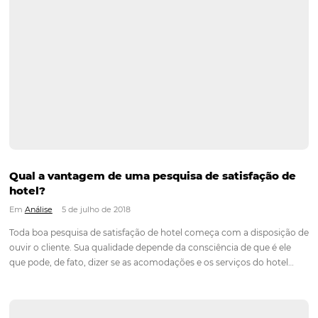
Revenue Management na Hotelaria: conheça 
metodologia e seus benefícios
Em
Análise
,
Distribuição
12 de novembro de 2020
Para tomar decisões assertivas, que tragam crescimento par
negócio e fazer um bom Revenue Management é importante
o hoteleiro possua dados confiáveis e informações de tendên
sobre o setor. Alterar o tarifário de acordo com a sazonalida
mercado já é um hábito dos hotéis. No entanto,
o Revenue Management vai além disso.…