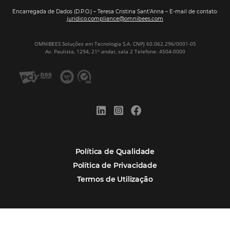
Veja mais cases
Assine nossa
Newsletter
CADASTRAR
Alternative:
Por que Omnibees