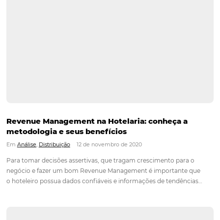
Como atrair hóspedes durante um período de 
Em
Marketing
5 de julho de 2021
No segmento hoteleiro, um período de crise é sempre um 
de muitas dúvidas sobre o que fazer para atrair novos hóspe
um cenário tão cheio de incertezas e inseguranças. Por isso, 
de fortalecer sua marca e mostrar ao…