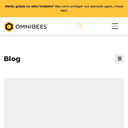
Alerta: golpes no setor hoteleiro!
Veja como proteger sua operação ago
aqui.
Blog