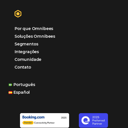
garantia de ganhos comerciais e operacionais”
Paula Medeiros – Gerente Comercial
Maceió, AL
Veja mais cases
Assine nossa
Newsletter
CADASTRAR
Alternative: