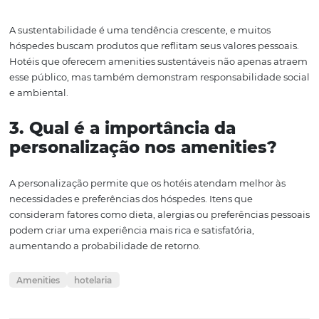
na hotelaria.
Em conclusão, os amenities de hotel são uma parte esse
experiência do hóspede, indo muito além do simples s
ou shampoo. Eles têm o poder de encantar, fidelizar e
diferenciar marcas em um mercado competitivo. Ao inve
produtos de qualidade, sustentáveis e que reflitam a id
da marca, os hotéis podem criar experiências memoráve
não apenas atendem às expectativas, mas as superam.
À medida que os hóspedes se tornam mais exigentes, os
que conseguem inovar e se adaptar a essas mudanças e
em uma posição privilegiada para prosperar. A atenção 
detalhes e a escolha cuidadosa dos amenities são passo
fundamentais para garantir que cada estadia seja única
inesquecível.