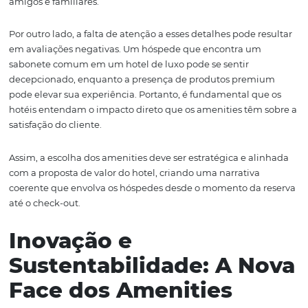
oferece produtos de qualidade, isso não apenas melhora
percepção do serviço, mas também reflete a atenção ao
detalhes por parte da equipe. Hóspedes que se sentem
tratados tendem a deixar avaliações mais altas e a reto
futuras visitas.
Além disso, a presença de amenities cuidadosamente
selecionados pode ser um diferencial competitivo. Hoté
investem em produtos locais ou sustentáveis, por exemp
apenas agradam os hóspedes, mas também promovem
cultura e a economia local. Isso cria uma conexão emoci
aumentando a chance de os hóspedes recomendarem o 
amigos e familiares.
Por outro lado, a falta de atenção a esses detalhes pode r
em avaliações negativas. Um hóspede que encontra um
sabonete comum em um hotel de luxo pode se sentir