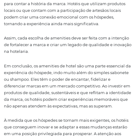
Por fim, esteja sempre aberto ao feedback dos hóspedes
Avaliações e sugestões podem fornecer insights valiosos
que funciona e o que pode ser melhorado. Essa interaç
ajudar a refinar continuamente a seleção de amenities,
garantindo que eles sempre atendam às expectativas e
necessidades dos hóspedes.
O Que Seus Amenities
Dizem Sobre Sua Mar
Hoteleira
Os amenities são mais do que apenas produtos; eles sã
extensão da identidade da marca hoteleira. Cada item e
fala sobre os valores e a missão do hotel, refletindo seu
compromisso com a qualidade e a experiência do client