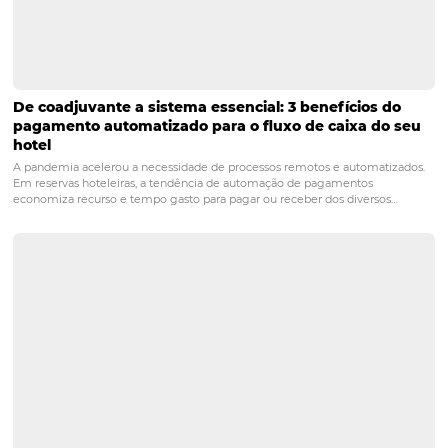
A sustentabilidade é uma tendência crescente, e muitos
hóspedes buscam produtos que reflitam seus valores pes
Hotéis que oferecem amenities sustentáveis não apena
esse público, mas também demonstram responsabilidad
e ambiental.
3. Qual é a importância da
personalização nos amenities
A personalização permite que os hotéis atendam melhor
necessidades e preferências dos hóspedes. Itens que
consideram fatores como dieta, alergias ou preferências
podem criar uma experiência mais rica e satisfatória,
aumentando a probabilidade de retorno.
Amenities
hotelaria