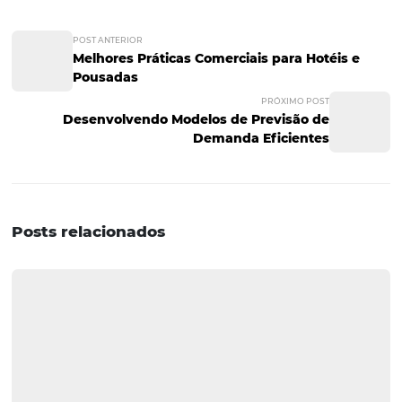
Perguntas e Respostas
1. Quais são os principais
benefícios de investir em
amenities de qualidade?
Investir em amenities de qualidade pode aumentar a sa
do hóspede, melhorar as avaliações e criar uma image
marca forte. Itens bem selecionados podem diferenciar o
no mercado e incentivar a fidelização dos clientes.
2. Como a sustentabilidade
influencia a escolha dos
amenities?