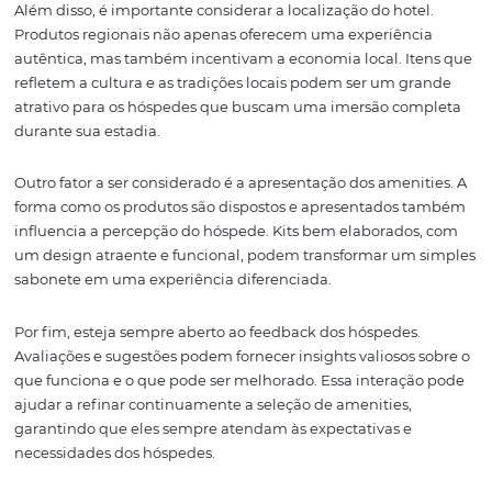
envolvente e pessoal. Isso não só aumenta a satisfação d
hóspede, mas também fortalece a imagem da marca.
Portanto, a inovação e a sustentabilidade nos amenities
mais do que uma tendência; são uma necessidade para 
hotéis que desejam se manter relevantes e competitivos
mercado atual.
Como Escolher os
Amenities Certos par
Seu Hotel
A escolha dos amenities certos pode ser um desafio, ma
etapa fundamental para garantir a satisfação do hósped
primeiro passo é entender o perfil do seu público-alvo. H