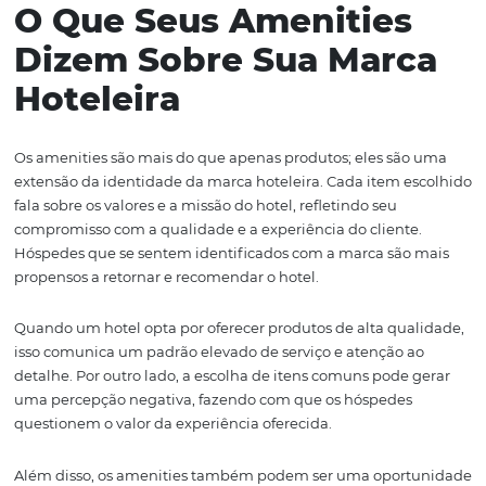
voltados para o luxo, por exemplo, podem optar por pro
cosméticos premium, enquanto estabelecimentos foca
sustentabilidade podem preferir itens orgânicos e eco-fr
Além disso, é importante considerar a localização do hot
Produtos regionais não apenas oferecem uma experiênc
autêntica, mas também incentivam a economia local. I
refletem a cultura e as tradições locais podem ser um g
atrativo para os hóspedes que buscam uma imersão co
durante sua estadia.
Outro fator a ser considerado é a apresentação dos ameni
forma como os produtos são dispostos e apresentados
influencia a percepção do hóspede. Kits bem elaborado
um design atraente e funcional, podem transformar um
sabonete em uma experiência diferenciada.