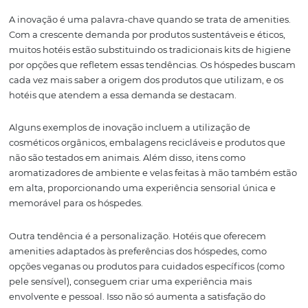
decepcionado, enquanto a presença de produtos prem
pode elevar sua experiência. Portanto, é fundamental q
hotéis entendam o impacto direto que os amenities têm
satisfação do cliente.
Assim, a escolha dos amenities deve ser estratégica e al
com a proposta de valor do hotel, criando uma narrativa
coerente que envolva os hóspedes desde o momento da 
até o check-out.
Inovação e
Sustentabilidade: A N
Face dos Amenities
A inovação é uma palavra-chave quando se trata de ame