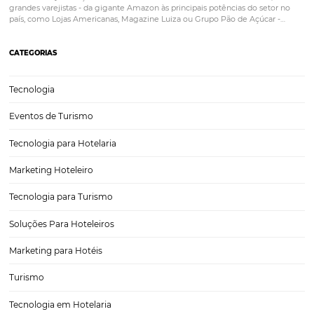
De coadjuvante a sistema essencial: 3 benefícios
pagamento automatizado para o fluxo de caixa d
hotel
A pandemia acelerou a necessidade de processos remotos e automa
Em reservas hoteleiras, a tendência de automação de pagamentos
economiza recurso e tempo gasto para pagar ou receber dos divers
clientes e parceiros. Afinal, do hóspede às operadoras e OTA’s, são m
movimentações…