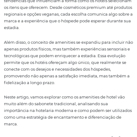
personalizados estão se destacando no mercado altame
competitivo da hotelaria.
Os hóspedes de hoje estão mais exigentes e conscientes
escolhas, buscando produtos que reflitam seus valores e 
de vida. A sustentabilidade, o bem-estar e a personaliza
tendências que influenciam a forma como os hotéis se
os itens que oferecem. Desde cosméticos premium até 
regionais e opções veganas, cada escolha comunica algo
marca e a experiência que o hóspede pode esperar dura
estadia.
Além disso, o conceito de amenities se expandiu para in
apenas produtos físicos, mas também experiências senso
tecnológicas que podem enriquecer a estadia. Essa evo
permite que os hotéis ofereçam algo único, que realmen
conecte com os desejos e necessidades dos hóspedes,