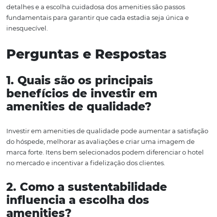
Hóspedes que se sentem identificados com a marca são
propensos a retornar e recomendar o hotel.
Quando um hotel opta por oferecer produtos de alta qua
isso comunica um padrão elevado de serviço e atenção 
detalhe. Por outro lado, a escolha de itens comuns pode
uma percepção negativa, fazendo com que os hóspedes
questionem o valor da experiência oferecida.
Além disso, os amenities também podem ser uma opor
para contar a história da marca. Hotéis que utilizam pro
locais ou que contam com a participação de artesãos loc
podem criar uma conexão emocional com os hóspedes,
tornando a experiência ainda mais significativa.
Assim, cada escolha de amenities deve ser feita com a i
de fortalecer a marca e criar um legado de qualidade e 