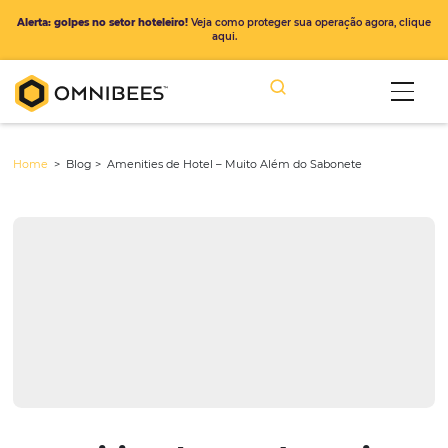
Alerta: golpes no setor hoteleiro!
Veja como proteger sua operação ago
aqui.
Home
> Blog >
Amenities de Hotel – Muito Além do Sabonete