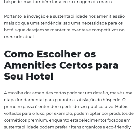
Com a crescente demanda por produtos sustentáveis e ét
muitos hotéis estão substituindo os tradicionais kits de 
por opções que refletem essas tendências. Os hóspede
cada vez mais saber a origem dos produtos que utilizam,
hotéis que atendem a essa demanda se destacam.
Alguns exemplos de inovação incluem a utilização de
cosméticos orgânicos, embalagens recicláveis e produto
não são testados em animais. Além disso, itens como
aromatizadores de ambiente e velas feitas à mão tamb
em alta, proporcionando uma experiência sensorial únic
memorável para os hóspedes.
Outra tendência é a personalização. Hotéis que oferece
amenities adaptados às preferências dos hóspedes, co
opções veganas ou produtos para cuidados específicos 
pele sensível), conseguem criar uma experiência mais