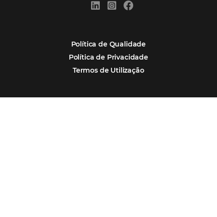
POSTS RECENTES
Hotel Report 2026 revela números e apont
oportunidades para destinos brasileiros
Corpus Christi 2026 revela demanda mais
distribuída e oportunidades para turismo n
Corpus Christi 2026: destinos mais procur
tendências de compra dos viajantes
Nova integração Niara + Asksuite: transfo
conversas em reservas