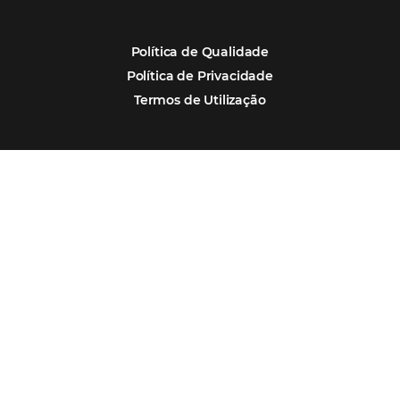
Estudo da Omnibees aponta que reservas 
hotéis cresceram 8% em 2025
Assine nossa
Newsletter
CADASTRAR
Alternative: