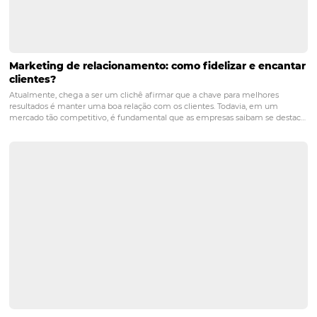
POST ANTERIOR
Como o Hotel Century Paulista melhoro
resultados com o Omnibees
PRÓXIMO POST
Quais as principais vantagens do CRM para o
setor hoteleiro?
Posts relacionados