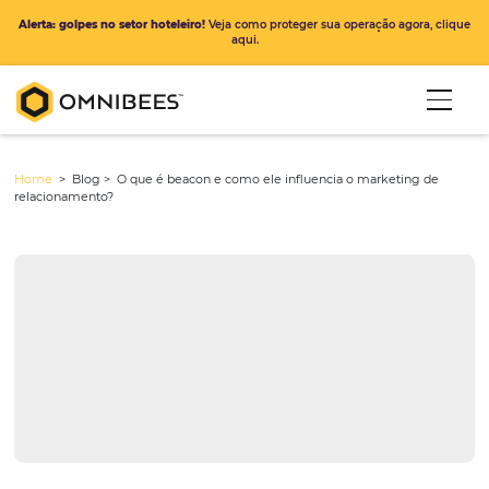
Alerta: golpes no setor hoteleiro!
Veja como proteger sua operação ago
aqui.
Home
> Blog >
O que é beacon e como ele influencia o marketin
relacionamento?