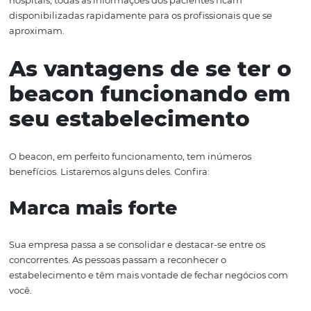
transmite informações para o smartphone ou tablet do c
desde que o aparelho esteja com o bluetooth ativado e 
aplicativo do estabelecimento instalado. Dessa forma, é 
enviar promoções, dicas interessantes e dados sobre a m
Por exemplo: se uma pessoa estiver olhando uma vitrin
tenha o beacon instalado, ela automaticamente receber
as informações referentes ao que está exposto. No setor
hoteleiro, é interessante enviar dicas e horários de pass
como o cardápio do restaurante para os hóspedes. Já e
hospitais, todas as informações dos pacientes ficam
disponibilizadas rapidamente para os profissionais que 
aproximam.
As vantagens de se te
beacon funcionando 
seu estabelecimento