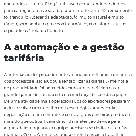
um cliente que eu já fazia negócios e estava parcialmen
ofuscado por não ter esse canal”.
A implantação e o
aumento de
produtividade
Grande parte do sucesso no uso de uma solução como o
Omnibees depende da implantação. No caso do
Centur
Paulista
, a gerência informou que “duas ou três pessoas
operando o sistema. Elas já utilizavam canais independ
para carregar tarifas e se adaptaram muito bem. “O tre
foi tranquilo. Apesar da adaptação, foi muito natural e 
rápido, sem nenhum processo traumático, com alguns a
esporádicos.”, relatou Roberto.