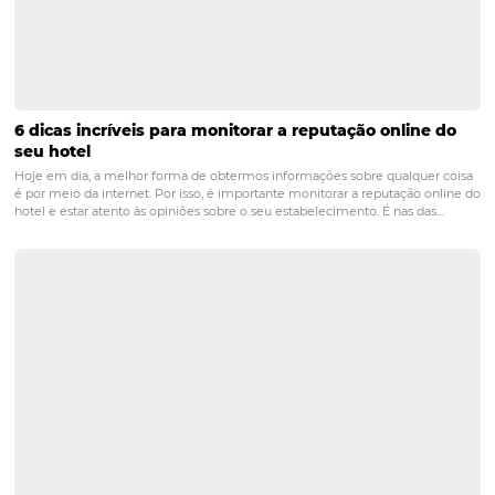
de observar os ganhos dessa parceria, é preciso consider
perdas que envolvem protelar esse tipo de investimento
hóspede que não deu entrada hoje pode ser conquistad
futuro, mas no mínimo uma diária já foi perdida. Ainda 
cada hotel tem necessidades e oportunidades únicas co
do Omnibees. No entanto, saiba que é possível simular 
benefícios de cada caso.
Entre em contato
para que no
equipe possa ajudá-lo nessa análise!
POST ANTERIOR
Descubra como atrair hóspedes em via
negócios
PRÓXIMO POST
O que é beacon e como ele influencia o