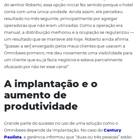
CRS
, que é o sistema de central de reservas que integ
diversas ferramentas, permitindo análise das campanha
automatização da
distribuição
.
A aplicação da solução está concentrada na parte tarifár
caso do Century Paulista, principalmente no
gerenciam
tarifas
e na disponibilidade de vagas. Como o CRS não f
para análise e campanhas nesse caso, ainda existe a
possibilidade de ampliar os ganhos no futuro. Segundo o
do senhor Roberto, essa opção inicial fez sentido porque 
conta com uma única unidade. Ainda assim, ele perceb
resultado no mês seguinte, principalmente por agregar
operadoras que não eram utilizadas. Como a operação e
manual, a distribuição melhorou e a ocupação se regul
um resultado que se manteve até hoje. Roberto ainda af
“[passei a ser] enxergado pelos meus clientes que usava
Omnibees primeiro, me deu novamente uma visibilidad