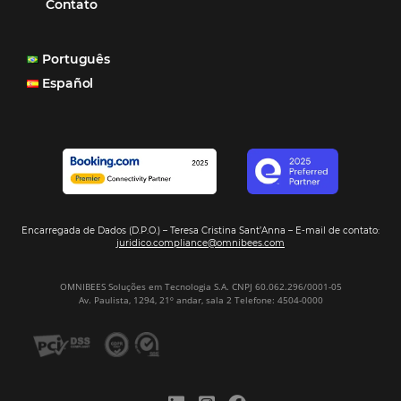
Mais Acessados
Análise
Distribuição
Marketing
POSTS RECENTES
Hotel Report 2026 revela números e apont
oportunidades para destinos brasileiros
Corpus Christi 2026 revela demanda mais
distribuída e oportunidades para turismo n