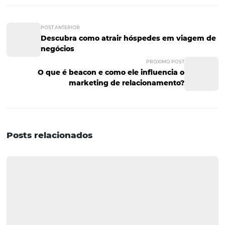
possível trabalhar melhor a oferta.
O retorno do
investimento
O Hotel Century Paulista já recuperou o investimento e
considerou os resultados altamente significativos. Diante
o nosso entrevistado deixou outra reflexão sobre a visão 
hoteleiros, dessa vez, sobre o investimento em tecnologi
Confira:
“A hotelaria como um todo tem média rentabil
mas precisa ser muito bem gerida. Muitas vezes enxer
ferramenta como um custo, e não como um investiment
é uma percepção que tenho no contato com vários hote
que às vezes dispensam a ferramenta mas não veem o 
dela no dia a dia do trabalho, a visibilidade que ela dá.