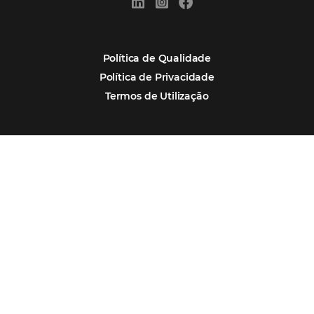
Corpus Christi 2026: destinos mais procur
tendências de compra dos viajantes
Nova integração Niara + Asksuite: transfo
conversas em reservas
Estudo da Omnibees aponta que reservas 
hotéis cresceram 8% em 2025