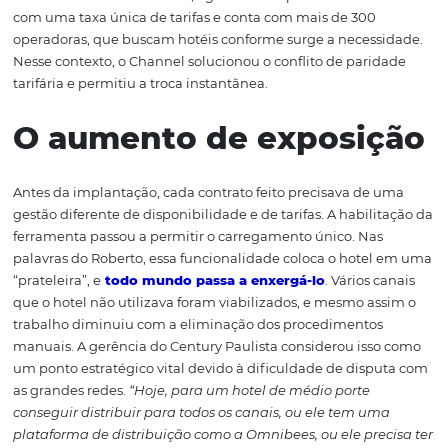
A automação e a gest
tarifária
A automação dos procedimentos manuais melhorou a 
dos processos e isso ajudou a rentabilizar as diárias. A m
de produtividade foi percebida como um benefício, mas
grande ganho destacado está na mudança de foco da e
De uma atividade mais operacional, os colaboradores 
a desenvolver um trabalho mais estratégico. Antes, cada
negociação era um contrato, e como alguns parceiros 
mais do que outros, ficava difícil dar a atenção devida p
alguns deles enquanto a equipe precisava se dedicar a t
manuais. Com o Omnibees, agora o hotel passou a traba
com uma taxa única de tarifas e conta com mais de 300
operadoras, que buscam hotéis conforme surge a neces