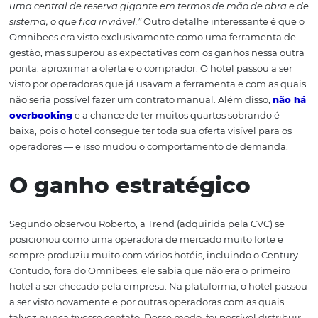
Nesse contexto, o Channel solucionou o conflito de pari
tarifária e permitiu a troca instantânea.
O aumento de exposi
Antes da implantação, cada contrato feito precisava de
gestão diferente de disponibilidade e de tarifas. A habil
ferramenta passou a permitir o carregamento único. Na
palavras do Roberto, essa funcionalidade coloca o hote
“prateleira”, e
todo mundo passa a enxergá-lo
. Vários 
que o hotel não utilizava foram viabilizados, e mesmo a
trabalho diminuiu com a eliminação dos procedimento
manuais. A gerência do Century Paulista considerou iss
um ponto estratégico vital devido à dificuldade de dis
as grandes redes.
“Hoje, para um hotel de médio porte
conseguir distribuir para todos os canais, ou ele tem u