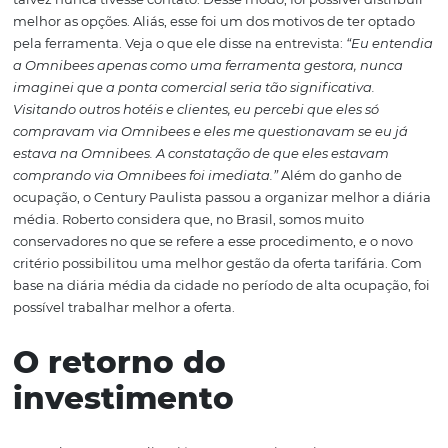
plataforma de distribuição como a Omnibees, ou ele pre
uma central de reserva gigante em termos de mão de o
sistema, o que fica inviável.”
Outro detalhe interessante
Omnibees era visto exclusivamente como uma ferramen
gestão, mas superou as expectativas com os ganhos nes
ponta: aproximar a oferta e o comprador. O hotel passou 
visto por operadoras que já usavam a ferramenta e com 
não seria possível fazer um contrato manual. Além disso
overbooking
e a chance de ter muitos quartos sobrando
baixa, pois o hotel consegue ter toda sua oferta visível pa
operadores — e isso mudou o comportamento de dema
O ganho estratégico
Segundo observou Roberto, a Trend (adquirida pela CVC)
posicionou como uma operadora de mercado muito fort