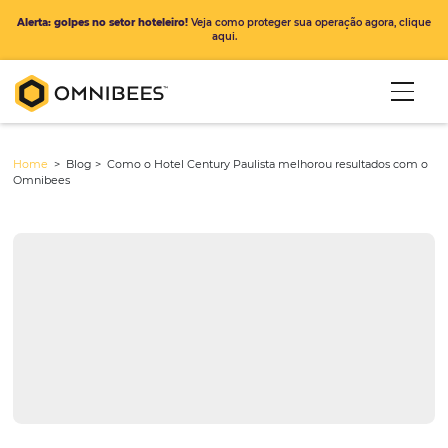
Alerta: golpes no setor hoteleiro!
Veja como proteger sua operação ago
aqui.
Home
> Blog >
Como o Hotel Century Paulista melhorou resulta
Omnibees