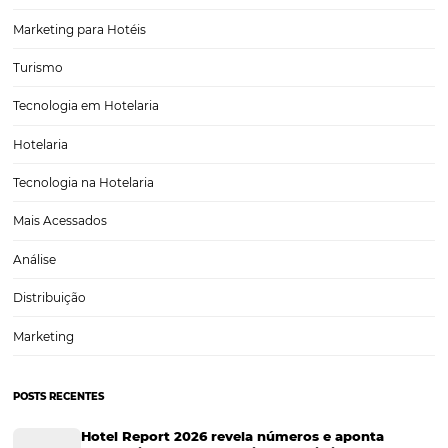
gestão de anúncios?
A pesquisa de palavras-chave é uma importante etapa de uma estra
marketing digital que utiliza anúncios para atrair pessoas às suas ofer
Basicamente, trata-se de termos que o público em geral costuma p
em buscadores como o Google.Quando elas…
CATEGORIAS
Tecnologia Hoteleira
Gestão Financeira
Cases de Sucesso
Tecnologia no Turismo
Gestão Hoteleira
Sustentabilidade