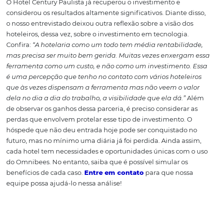
sempre produziu muito com vários hotéis, incluindo o C
Contudo, fora do Omnibees, ele sabia que não era o pri
hotel a ser checado pela empresa. Na plataforma, o hote
a ser visto novamente e por outras operadoras com as qu
talvez nunca tivesse contato. Desse modo, foi possível dis
melhor as opções. Aliás, esse foi um dos motivos de ter 
pela ferramenta. Veja o que ele disse na entrevista:
“Eu 
a Omnibees apenas como uma ferramenta gestora, nu
imaginei que a ponta comercial seria tão significativa.
Visitando outros hotéis e clientes, eu percebi que eles só
compravam via Omnibees e eles me questionavam se e
estava na Omnibees. A constatação de que eles estav
comprando via Omnibees foi imediata.”
Além do ganho
ocupação, o Century Paulista passou a organizar melhor 
média. Roberto considera que, no Brasil, somos muito
conservadores no que se refere a esse procedimento, e o
critério possibilitou uma melhor gestão da oferta tarifár
base na diária média da cidade no período de alta ocupa