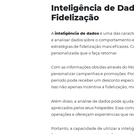
Diretas
Um dos grandes desafios enfrenta
através de OTAs. O Motor de Re
problema, permitindo uma
red
diretas, os hotéis podem aumen
competitivos.
Ao priorizar o canal direto, o
oportunidade de construir relac
fiéis, que são mais propensos a 
Além disso, com a redução do cu
melhorias de serviços, criando 
Assim, ao adotar o Motor de Res
rentabilidade, mas também fort