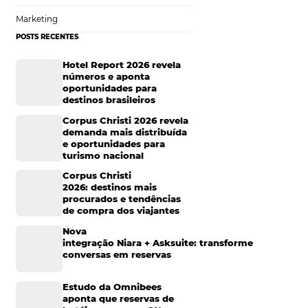
 vendas diretas,
Hotelaria
ndo um ciclo
Tecnologia na Hotelaria
Mais Acessados
onsiva
Análise
 e 100%
Distribuição
os móveis,
ora a satisfação do
Marketing
POSTS RECENTES
 a reserva em
Hotel Report 2026 rev
números e aponta
rência é feroz. Se
oportunidades para
 um concorrente.
destinos brasileiros
Corpus Christi 2026 re