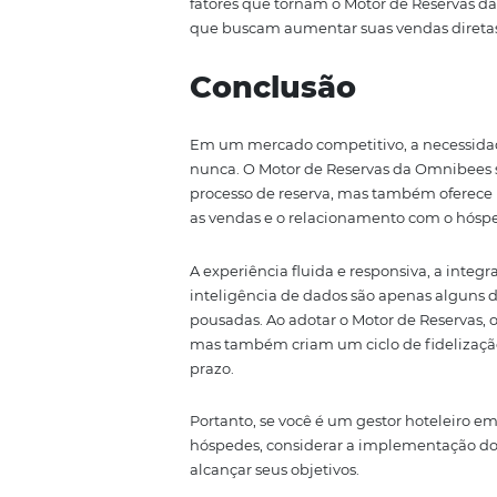
Inteligência d
Fidelização
A
inteligência de dados
é uma d
e analisar dados sobre o compo
estratégias de fidelização mais
personalizada que o faça retorna
Com as informações obtidas atra
personalizar campanhas e prom
período pode receber um descon
Isso não apenas incentiva a fi
Além disso, a análise de dados p