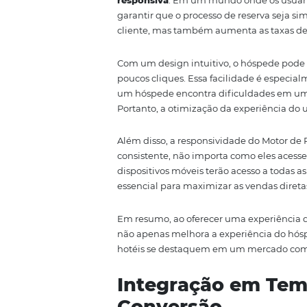
Neste artigo, vamos explorar c
mas também transforma a manei
virtuoso de vendas e satisfação d
Benefícios da 
Um dos principais atrativos do 
responsiva
. Em um mundo onde 
garantir que o processo de reserv
cliente, mas também aumenta as
Com um design intuitivo, o hósp
poucos cliques. Essa facilidad
um hóspede encontra dificuldad
Portanto, a otimização da exper