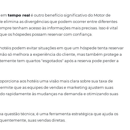
o Motor de Reservas garante que os hóspedes tenham uma 
es acessem o site. Isso significa que tanto usuários de de
 a todas as funcionalidades necessárias para uma reserva t
das diretas.
riência de reserva fluida e responsiva, o Motor de Reser
ia do hóspede, mas também fortalece as vendas diretas, 
rcado competitivo.
 Tempo Real: Maximização
onibilidade em
tempo real
é outro benefício significativo 
cionalidade elimina as divergências que podem ocorrer en
óspedes sempre tenham acesso às informações mais precisas