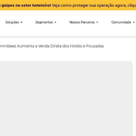
Alerta: golpes no setor hoteleiro!
Veja como proteger sua 
nibees
Soluções
Segmentos
Nossos Parceiro
Reservas Omnibees Aumenta a Venda Direta dos Hotéis e Pou