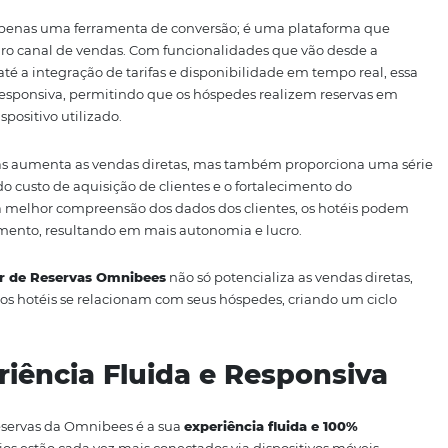
ção e pela mudança no comportamento dos consumidores.
hotéis e pousadas não podem mais se dar ao luxo de depen
os, como OTAs (Agências de Viagens Online). Essa depen
ade quanto o relacionamento com o hóspede. Por isso, a p
ecimentos tem sido fortalecer o canal de vendas diretas. É
bees
se destaca como uma solução inovadora e eficaz.
es não é apenas uma ferramenta de conversão; é uma pla
um verdadeiro canal de vendas. Com funcionalidades que v
 usuário até a integração de tarifas e disponibilidade em 
 fluida e responsiva, permitindo que os hóspedes realize
te do dispositivo utilizado.
s não apenas aumenta as vendas diretas, mas também pro
 redução do custo de aquisição de clientes e o fortalecime
 Com uma melhor compreensão dos dados dos clientes, o
o e reengajamento, resultando em mais autonomia e lucro.