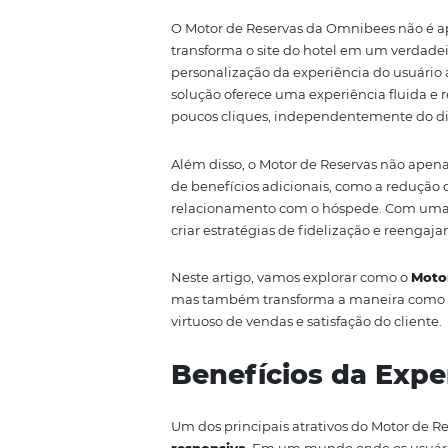
impulsionada pela digitaliza
cada vez mais competitivo, os 
exclusivamente de intermediári
comprometer tanto a rentabilid
estratégica para muitos estabel
o
Motor de Reservas da Omni
O Motor de Reservas da Omnibe
transforma o site do hotel em 
personalização da experiência do
solução oferece uma experiência
poucos cliques, independentemen
Além disso, o Motor de Reserva
de benefícios adicionais, como a
relacionamento com o hóspede.
criar estratégias de fidelizaçã