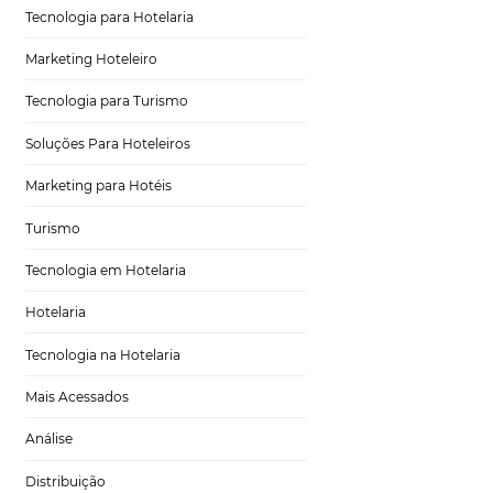
 Em um mercado
der
Distribuição Hoteleira
dência pode
rioridade
Tecnologia
 nesse cenário que
Eventos de Turismo
Tecnologia para Hotelaria
taforma que
ão desde a
Marketing Hoteleiro
tempo real, essa
Tecnologia para Turismo
m reservas em
Soluções Para Hoteleiros
porciona uma série
Marketing para Hotéis
nto do
Turismo
s hotéis podem
Tecnologia em Hotelaria