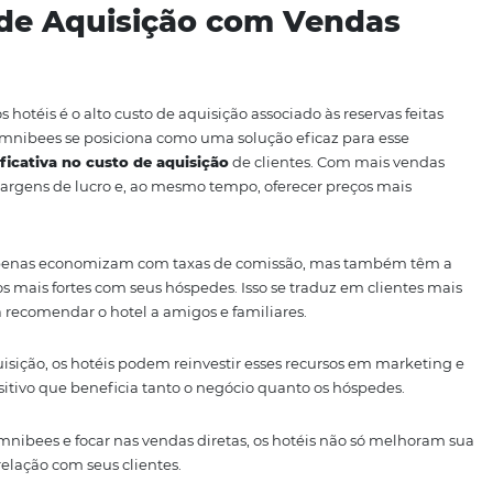
is garante que os hóspedes possam reservar com confiança
 dados, os hotéis podem evitar situações em que um hóspe
nível. Isso não só melhora a experiência do cliente, mas 
ue frequentemente tem quartos "esgotados" após a reserva
po real proporciona aos hotéis uma visão mais clara sobre
as. Isso permite que as equipes de vendas e marketing a
, respondendo rapidamente às mudanças na demanda e ot
 apenas uma questão técnica; é uma ferramenta estratégic
ão e, consequentemente, suas vendas diretas.
sto de Aquisição com Ve