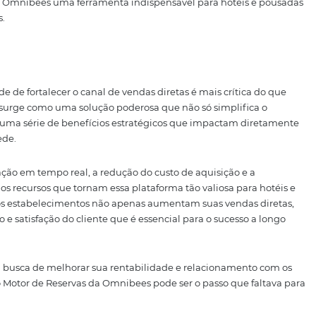
e Dados para Estratégias d
as características mais valiosas do Motor de Reservas Omn
rtamento e preferências dos hóspedes, os hotéis podem de
 eficazes. Conhecer bem o cliente é fundamental para cria
r.
vés do Motor de Reservas, os hotéis podem segmentar seus
oções. Por exemplo, um hóspede que fez uma reserva e
to especial para uma nova estadia nesse mesmo período 
delização, mas também aumenta a probabilidade de reeng
ode ajudar os hotéis a entender melhor quais serviços e of