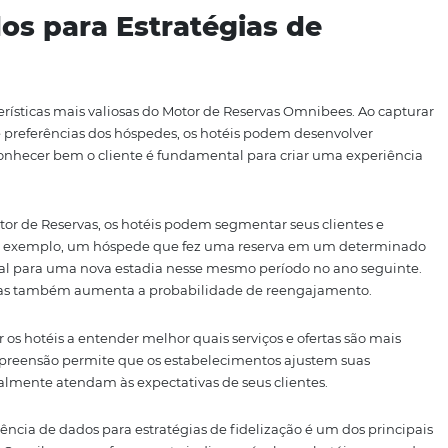
dos pelos hotéis é o alto custo de aquisição associado às r
servas da Omnibees se posiciona como uma solução eficaz 
ução significativa no custo de aquisição
de clientes. Co
tar suas margens de lucro e, ao mesmo tempo, oferecer pr
s hotéis não apenas economizam com taxas de comissão, m
ionamentos mais fortes com seus hóspedes. Isso se traduz 
retornar e a recomendar o hotel a amigos e familiares.
sto de aquisição, os hotéis podem reinvestir esses recurs
um ciclo positivo que beneficia tanto o negócio quanto os 
ervas da Omnibees e focar nas vendas diretas, os hotéis n
alecem a relação com seus clientes.