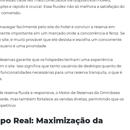
omo o
Motor de Reservas Omnibees
não só potencializa as
ra como os hotéis se relacionam com seus hóspedes, cria
o cliente.
Experiência Fluida e Resp
Motor de Reservas da Omnibees é a sua
experiência fluida
os usuários estão cada vez mais conectados via dispositiv
a seja simples e rápido é crucial. Essa fluidez não só melh
 taxas de conversão.
ede pode navegar facilmente pelo site do hotel e concluir
e é especialmente importante em um mercado onde a concor
es em um site, é muito provável que ele desista e escolha
iência do usuário é uma prioridade.