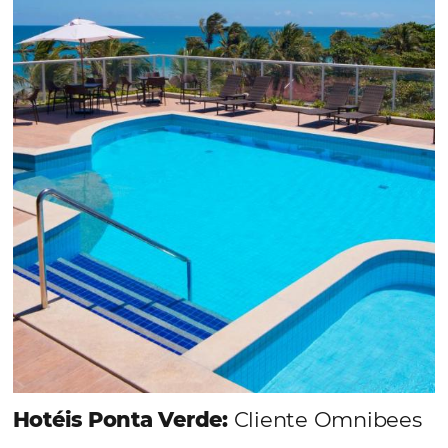
Em datas estratégicas como a Black Friday, cada
dia conta — e cada clique pode se transformar e
uma reserva. O Le Canton entendeu esse desafio 
junto à equipe da Niara, implementou duas
soluções da Omnibees de forma ágil e eficaz. O
resultado? Um aumento...
Continue lendo...