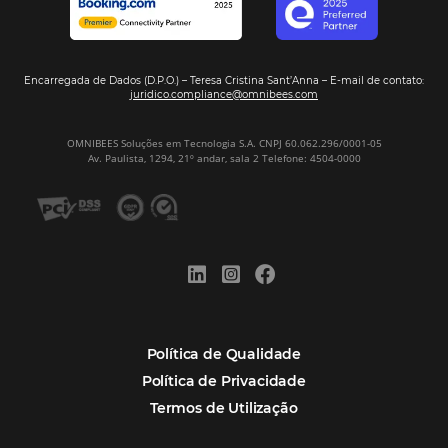
Assine nossa
Newsletter
CADASTRAR
Alternative:
Por que Omnibees
Soluções Omnibees
Segmentos
Integrações