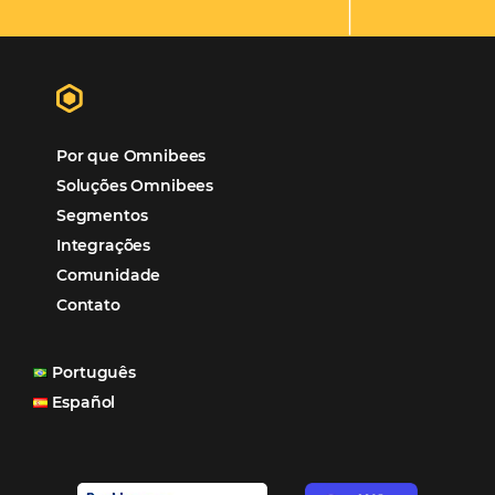
Hotéis Ponta Verde:
Cliente Omni
“O uso d
Reduziu cerca de 90% o processo manual.
ferramentas Omnibees com certeza vem contribuindo p
aumento das reservas, produtividade e rentabilidade, a
reduzir tempo e custos. Contar com a parceria da Omni
garantia de ganhos comerciais e operacionais”
Paula Medeiros – Gerente Comercial
Maceió, AL
Veja mais cases