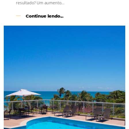
l
Como o Le Canton
Aumentou
em 1.000% Suas Vendas
na
Black Friday
Em datas estratégicas como a Black Friday, cada
dia conta — e cada clique pode se transformar e
uma reserva. O Le Canton entendeu esse desafio 
junto à equipe da Niara, implementou duas
soluções da Omnibees de forma ágil e eficaz. O
resultado? Um aumento...