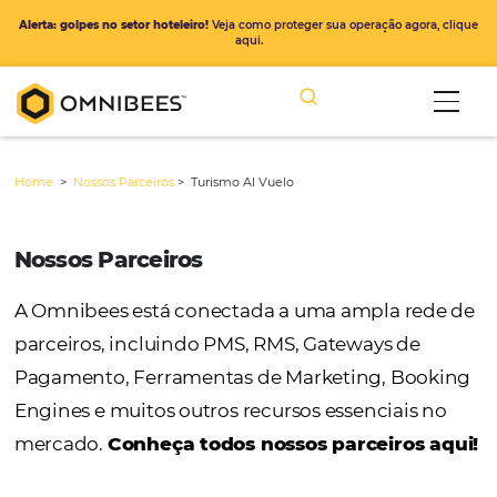
Alerta: golpes no setor hoteleiro!
Veja como proteger sua operação ago
aqui.
Home
>
Nossos Parceiros
>
Turismo Al Vuelo
Nossos Parceiros
A Omnibees está conectada a uma ampla r
parceiros, incluindo PMS, RMS, Gateways de
Pagamento, Ferramentas de Marketing, Bo
Engines e muitos outros recursos essenciais