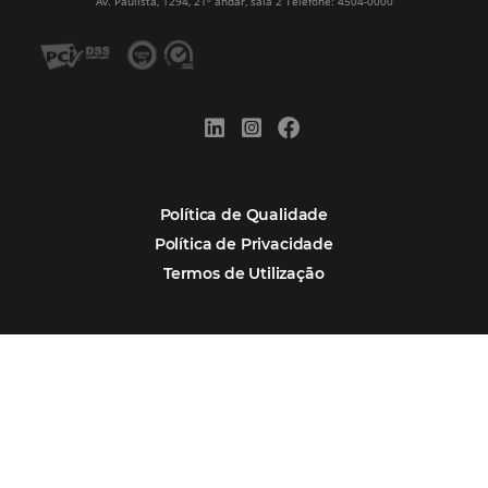
Alternative:
Por que Omnibees
Soluções Omnibees
Segmentos
Integrações
Comunidade
Contato
Português
Español