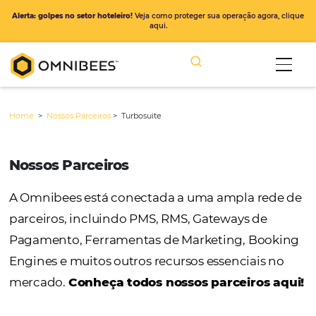
Alerta: golpes no setor hoteleiro!
Veja como proteger sua operação ago
aqui.
Home
>
Nossos Parceiros
>
Turbosuite
Nossos Parceiros
A Omnibees está conectada a uma ampla r
parceiros, incluindo PMS, RMS, Gateways de
Pagamento, Ferramentas de Marketing, Bo
Engines e muitos outros recursos essenciais