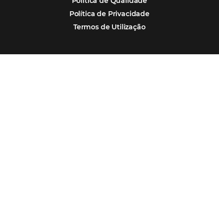
Por que Omnibees
Soluções Omnibees
Segmentos
Integrações
Comunidade
Contato
Português
Español