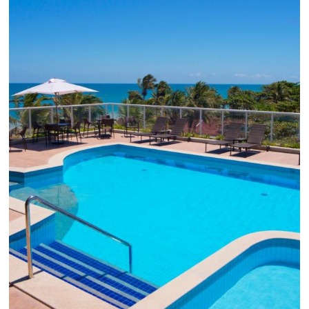
Como o Le Canton
Aumentou
em 1.000% Suas Vendas
na
Black Friday
Em datas estratégicas como a Black Friday, cada
dia conta — e cada clique pode se transformar e
uma reserva. O Le Canton entendeu esse desafio 
junto à equipe da Niara, implementou duas
soluções da Omnibees de forma ágil e eficaz. O
resultado? Um aumento...
Continue lendo...