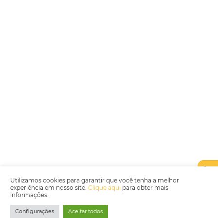
Encarregada de Dados (D.P.O.) – Teresa Cristina Sant’Anna – E-mail de
juridico.compliance@omnibees.com
OMNIBEES Soluções em Tecnologia S.A. CNPJ 60.062.296/0001-0
Av. Paulista, 1294, 21º andar, sala 2 Telefone: 4504-0000
Política de Qualidade
Política de Privacidade
Termos de Utilização