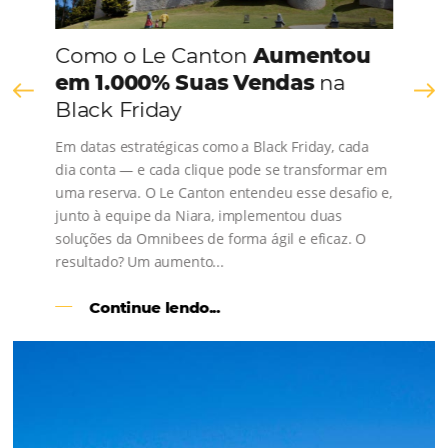
Comunidade
Omnibees
Consulte nossos conteúdos, siga as novidades e 
os depoimentos de nossos clientes.
s
l