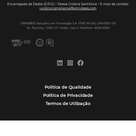
Assine nossa
Newsletter
CADASTRAR
Alternative:
Por que Omnibees
Soluções Omnibees
Segmentos
Integrações
Comunidade
Contato