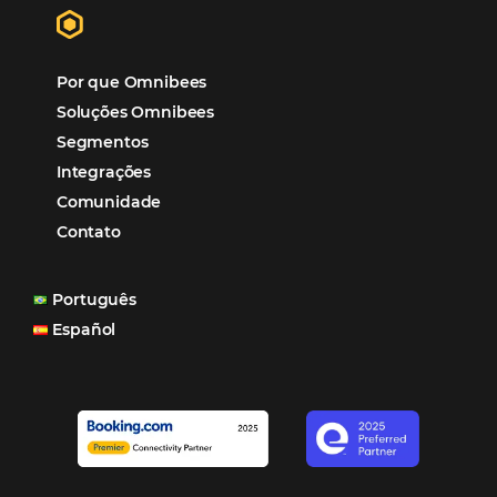
“O uso d
Reduziu cerca de 90% o processo manual.
ferramentas Omnibees com certeza vem contribuindo p
aumento das reservas, produtividade e rentabilidade, a
reduzir tempo e custos. Contar com a parceria da Omni
garantia de ganhos comerciais e operacionais”
Paula Medeiros – Gerente Comercial
Maceió, AL
Veja mais cases