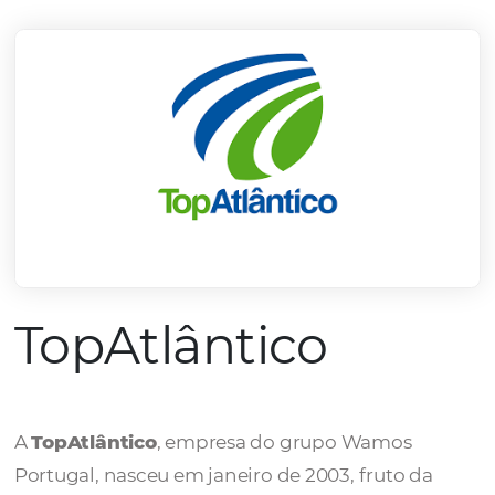
mercado.
Conheça todos nossos parceiros
TopAtlântico