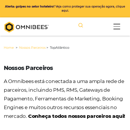
Alerta: golpes no setor hoteleiro!
Veja como proteger sua operação ago
aqui.
Home
>
Nossos Parceiros
>
TopAtlântico
Nossos Parceiros
A Omnibees está conectada a uma ampla r
parceiros, incluindo PMS, RMS, Gateways de
Pagamento, Ferramentas de Marketing, Bo
Engines e muitos outros recursos essenciais