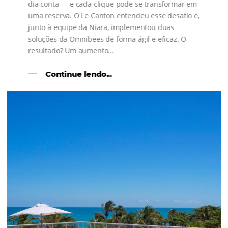
s
l
Como o Le Canton
Aumentou
em 1.000% Suas Vendas
na
Black Friday
Em datas estratégicas como a Black Friday, cada
dia conta — e cada clique pode se transformar e
uma reserva. O Le Canton entendeu esse desafio 