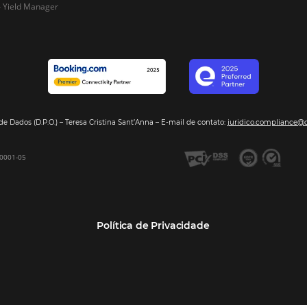
Segmentos
Integraç
Dados de Mercado
Pousadas
Nossos Parc
Inteligência de Dados
Hotéis
Seja nosso 
GDS Sabre, Amadeus
Redes Hoteleiras
Integração PMS
Resorts e Spas
Bee2Bee – Extranet
Agências de Viagens
Bee2Bee – Pagamento
Operadoras Turísticas
Seguro
TMCs
Bee2Bee – Operadora e
Empresas