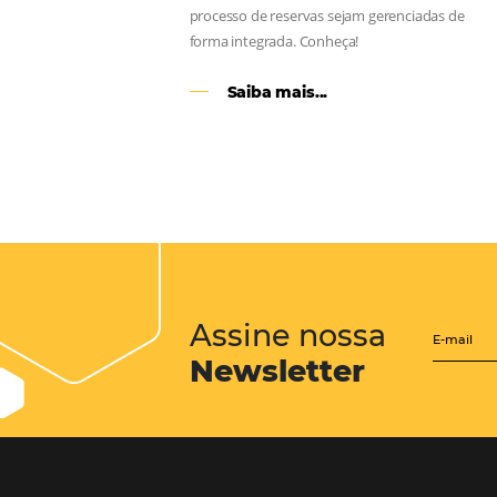
CENTRAL de RESERV
transforme cotações of
em reservas online
Uma solução que auxilia os hoteleir
aumento da conversão de cotações 
Email, Telefone e Whatsapp, de form
prática. Permitindo que todas as et
processo de reservas sejam gerenci
forma integrada. Conheça!