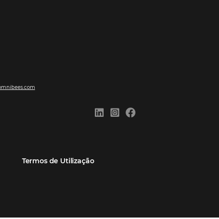
ões
Comunidade
Contato
eiros
Omnibees Academy
Atendimento ao Cliente
Parceiro
Blog
Reclame Aqui
Webinars Omnibees
Carreiras
Casos de Sucesso
Medidas de atuação