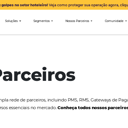
Alerta: golpes no setor hoteleiro!
Veja como proteger sua 
nibees
Soluções
Segmentos
Nossos Parceiro
Tivolitur
 Parceiros
a uma ampla rede de parceiros, incluindo PMS, RMS
tros recursos essenciais no mercado.
Conheça todos