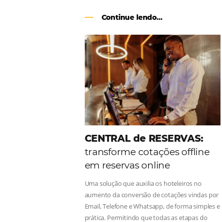
Como o Le Canton
Au
Black Friday
Em datas estratégicas como a Black 
uma reserva. O Le Canton entendeu 
soluções da Omnibees de forma ágil 
Continue lendo...