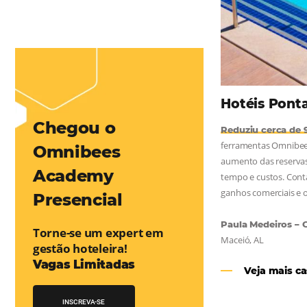
mentou em 1.000% Suas Vendas
na
Friday, cada dia conta — e cada clique pode se transformar em
esse desafio e, junto à equipe da Niara, implementou duas
e eficaz. O resultado? Um aumento...