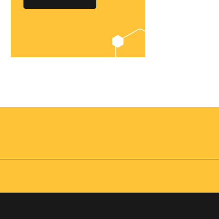
Chegou o
Omnibees
Academy
AS:
Presencial
fline
Torne-se um expert em
gestão hoteleira!
os no
Vagas Limitadas
vindas por
a simples e
apas do
INSCREVA-SE
adas de