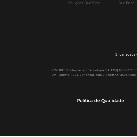
Por que Omnibees
Soluções Omnibees
Sobre a Omnibees
HotéisNet / Operadoras
A Omnibees em números
Gestor de Canais
Nossos Clientes
Bee2Pay Pagamentos
Nossa Equipe
Seguros
Casos de Sucesso
Motor de Reservas
Projeto PT
Website
(RGPC) – Portugal
Central de Reservas
Calculadora de ROI
CRM e Automação de