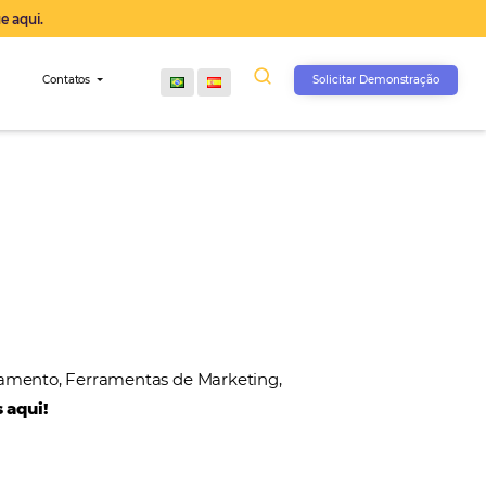
operação agora, clique aqui.
s
Comunidade
Contatos
, Gateways de Pagamento, Ferramentas de Marketin
 nossos parceiros aqui!