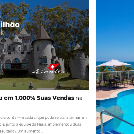
ade
Omnibees
iga as novidades e conheça os depoimentos de nossos c