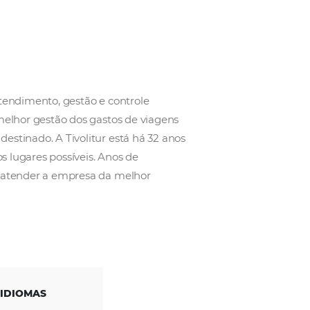
tecnologias para atendimento, gestão e controle
 possibilitando a melhor gestão dos gastos de viage
“budget” a elas destinado. A Tivolitur está há 32 a
soas para todos os lugares possíveis. Anos de
te capacitados para atender a empresa da melhor