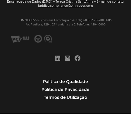
Assine nossa
Newsletter
CADASTRAR
Alternative:
Por que Omnibees
Soluções Omnibees
Segmentos
Integrações
Comunidade
Contato