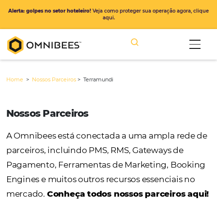
Alerta: golpes no setor hoteleiro!
Veja como proteger sua operação ago
aqui.
Home
>
Nossos Parceiros
>
Terramundi
Nossos Parceiros
A Omnibees está conectada a uma ampla r
parceiros, incluindo PMS, RMS, Gateways de
Pagamento, Ferramentas de Marketing, Bo
Engines e muitos outros recursos essenciais