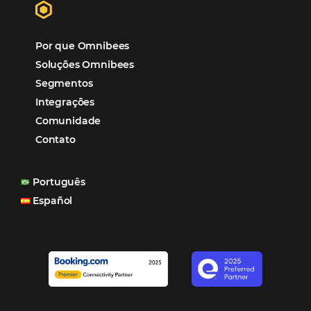
“O uso d
Reduziu cerca de 90% o processo manual.
ferramentas Omnibees com certeza vem contribuindo p
aumento das reservas, produtividade e rentabilidade, a
reduzir tempo e custos. Contar com a parceria da Omni
garantia de ganhos comerciais e operacionais”
Paula Medeiros – Gerente Comercial
Maceió, AL
Veja mais cases