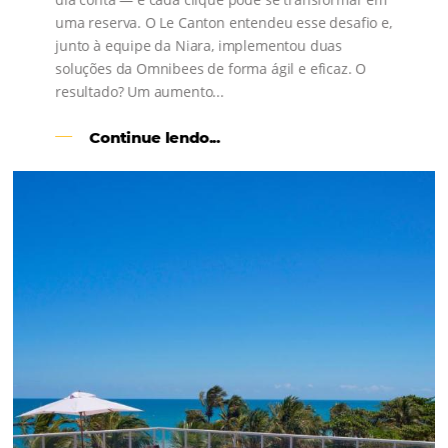
s
l
Como o Le Canton
Aumentou
em 1.000% Suas Vendas
na
Black Friday
Em datas estratégicas como a Black Friday, cada
dia conta — e cada clique pode se transformar e
uma reserva. O Le Canton entendeu esse desafio 