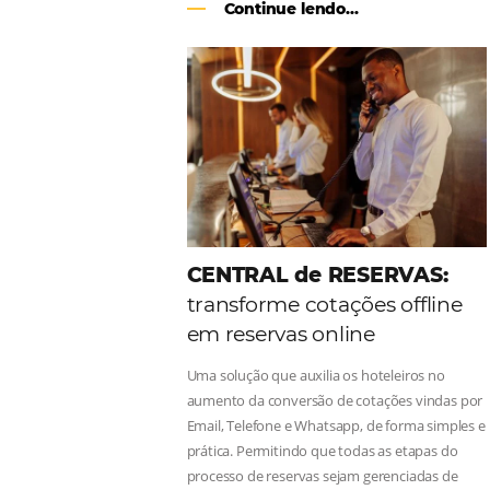
Como o Le Canton
Au
Black Friday
Em datas estratégicas como a Black 
uma reserva. O Le Canton entendeu 
soluções da Omnibees de forma ágil 
Continue lendo...