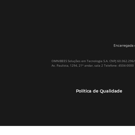
Por que Omnibees
Soluções Omnibees
Sobre a Omnibees
HotéisNet / Operadoras
A Omnibees em números
Gestor de Canais
Nossos Clientes
Bee2Pay Pagamentos
Nossa Equipe
Seguros
Casos de Sucesso
Motor de Reservas
Projeto PT
Website
(RGPC) – Portugal
Central de Reservas
Calculadora de ROI
CRM e Automação de