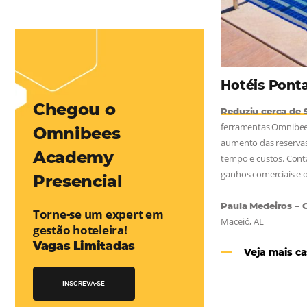
mentou em 1.000% Suas Vendas
na
Friday, cada dia conta — e cada clique pode se transformar em
esse desafio e, junto à equipe da Niara, implementou duas
e eficaz. O resultado? Um aumento...