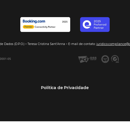
Segmentos
Integraç
Dados de Mercado
Pousadas
Nossos Parc
Inteligência de Dados
Hotéis
Seja nosso 
GDS Sabre, Amadeus
Redes Hoteleiras
Integração PMS
Resorts e Spas
Bee2Bee – Extranet
Agências de Viagens
Bee2Bee – Pagamento
Operadoras Turísticas
Seguro
TMCs
Bee2Bee – Operadora e
Empresas