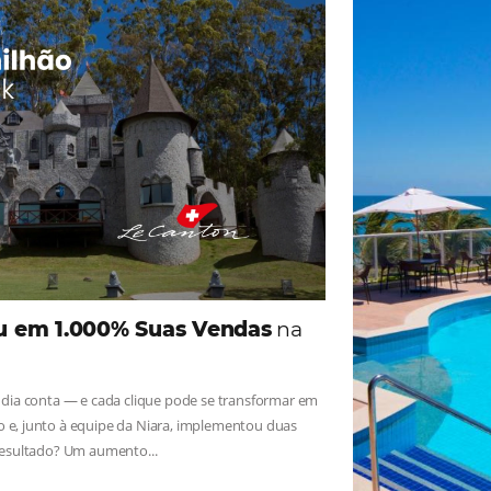
ade
Omnibees
iga as novidades e conheça os depoimentos de nossos c