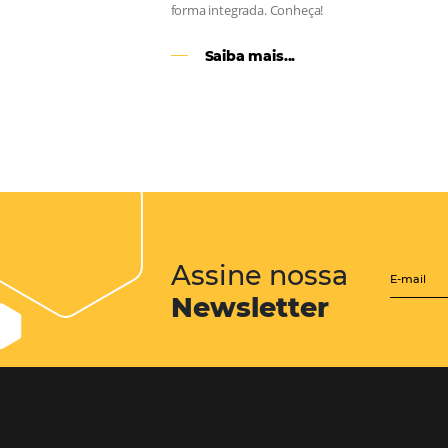
CENTRAL de RESERV
transforme cotações of
em reservas online
Uma solução que auxilia os hoteleir
aumento da conversão de cotações 
Email, Telefone e Whatsapp, de form
prática. Permitindo que todas as et
processo de reservas sejam gerenci
forma integrada. Conheça!