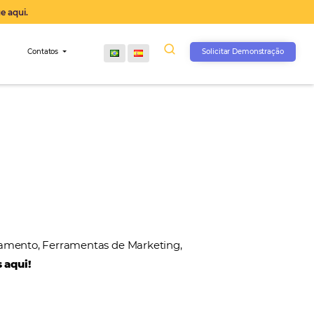
operação agora, clique aqui.
s
Comunidade
Contatos
, Gateways de Pagamento, Ferramentas de Marketin
 nossos parceiros aqui!