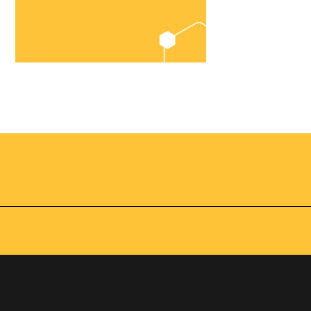
Chegou o
Omnibees
Academy
AS:
Presencial
fline
Torne-se um expert em
gestão hoteleira!
os no
Vagas Limitadas
vindas por
a simples e
apas do
INSCREVA-SE
adas de