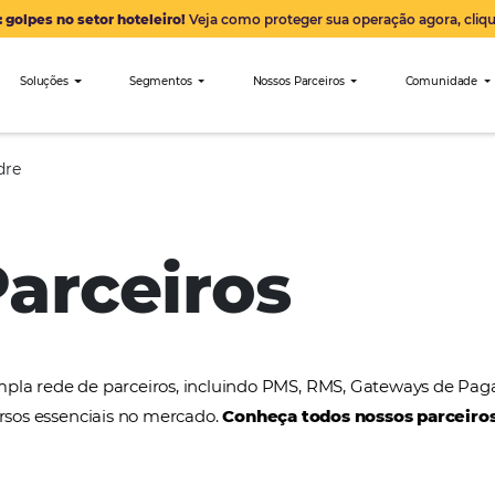
Alerta: golpes no setor hoteleiro!
Veja como proteger sua 
nibees
Soluções
Segmentos
Nossos Parceiro
Sierra Madre
 Parceiros
a uma ampla rede de parceiros, incluindo PMS, RMS
tros recursos essenciais no mercado.
Conheça todos