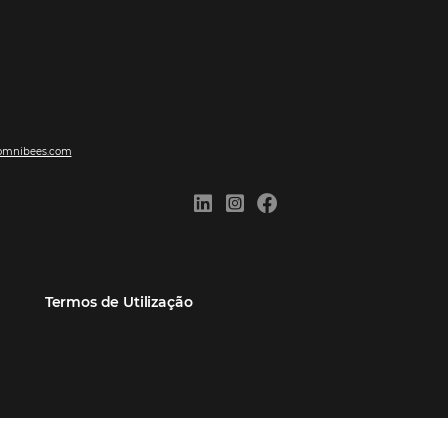
ões
Comunidade
Contato
eiros
Omnibees Academy
Atendimento ao Cliente
Parceiro
Blog
Reclame Aqui
Webinars Omnibees
Carreiras
Casos de Sucesso
Medidas de atuação