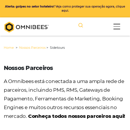
Alerta: golpes no setor hoteleiro!
Veja como proteger sua operação ago
aqui.
Home
>
Nossos Parceiros
>
Sidetours
Nossos Parceiros
A Omnibees está conectada a uma ampla r
parceiros, incluindo PMS, RMS, Gateways de
Pagamento, Ferramentas de Marketing, Bo
Engines e muitos outros recursos essenciais