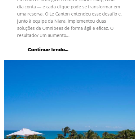
s
l
Como o Le Canton
Aumentou
em 1.000% Suas Vendas
na
Black Friday
Em datas estratégicas como a Black Friday, cada
dia conta — e cada clique pode se transformar e