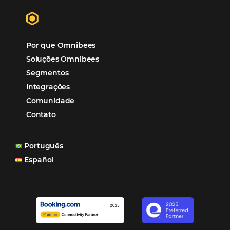
Hotéis Ponta Verde:
Cliente Omni
“O uso d
Reduziu cerca de 90% o processo manual.
ferramentas Omnibees com certeza vem contribuindo p
aumento das reservas, produtividade e rentabilidade, a
reduzir tempo e custos. Contar com a parceria da Omni
garantia de ganhos comerciais e operacionais”
Paula Medeiros – Gerente Comercial
Maceió, AL
Veja mais cases