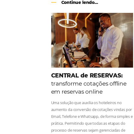
Como o Le Canton
Au
Black Friday
Em datas estratégicas como a Black 
uma reserva. O Le Canton entendeu 
soluções da Omnibees de forma ágil 
Continue lendo...