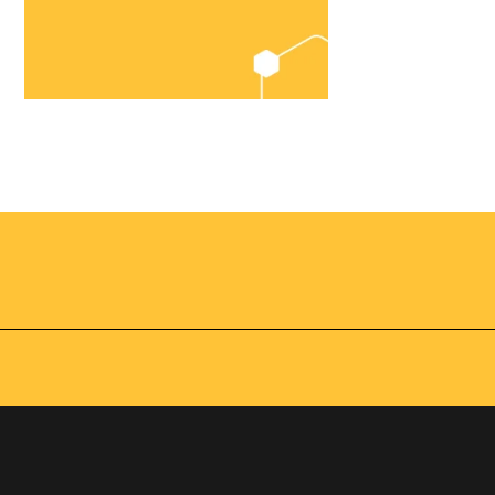
Chegou o
Omnibees
Academy
AS:
Presencial
fline
Torne-se um expert em
gestão hoteleira!
os no
Vagas Limitadas
vindas por
a simples e
apas do
INSCREVA-SE
adas de