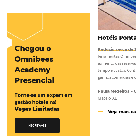
mentou em 1.000% Suas Vendas
na
Friday, cada dia conta — e cada clique pode se transformar em
esse desafio e, junto à equipe da Niara, implementou duas
e eficaz. O resultado? Um aumento...