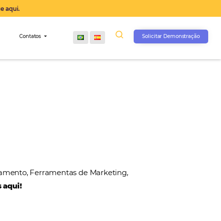
operação agora, clique aqui.
s
Comunidade
Contatos
, Gateways de Pagamento, Ferramentas de Marketin
 nossos parceiros aqui!