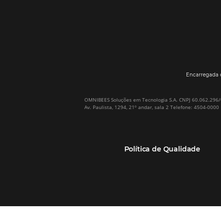
Por que Omnibees
Soluções Omnibees
Sobre a Omnibees
HotéisNet / Operadoras
A Omnibees em números
Gestor de Canais
Nossos Clientes
Bee2Pay Pagamentos
Nossa Equipe
Seguros
Casos de Sucesso
Motor de Reservas
Projeto PT
Website
(RGPC) – Portugal
Central de Reservas
Calculadora de ROI
CRM e Automação de