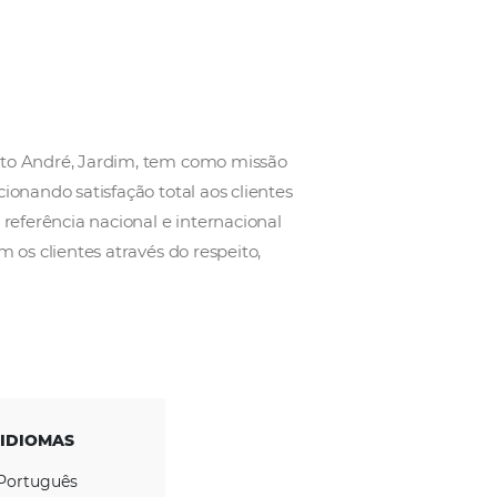
o da Cidade de Santo André, Jardim, tem como miss
porativas, proporcionando satisfação total aos clien
a empresa quer ser referência nacional e internacion
es e duradouros com os clientes através do respeito,