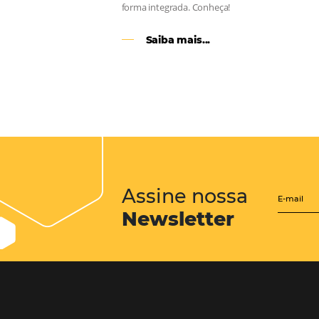
CENTRAL de RESERV
transforme cotações of
em reservas online
Uma solução que auxilia os hoteleir
aumento da conversão de cotações 
Email, Telefone e Whatsapp, de form
prática. Permitindo que todas as et
processo de reservas sejam gerenci
forma integrada. Conheça!