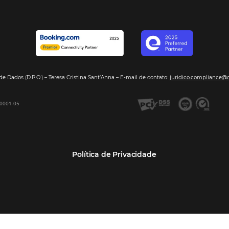
Segmentos
Integraç
Dados de Mercado
Pousadas
Nossos Parc
Inteligência de Dados
Hotéis
Seja nosso 
GDS Sabre, Amadeus
Redes Hoteleiras
Integração PMS
Resorts e Spas
Bee2Bee – Extranet
Agências de Viagens
Bee2Bee – Pagamento
Operadoras Turísticas
Seguro
TMCs
Bee2Bee – Operadora e
Empresas