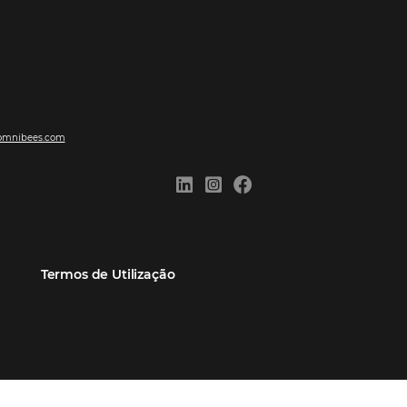
ões
Comunidade
Contato
eiros
Omnibees Academy
Atendimento ao Cliente
Parceiro
Blog
Reclame Aqui
Webinars Omnibees
Carreiras
Casos de Sucesso
Medidas de atuação