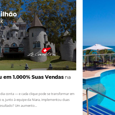
ade
Omnibees
iga as novidades e conheça os depoimentos de nossos c