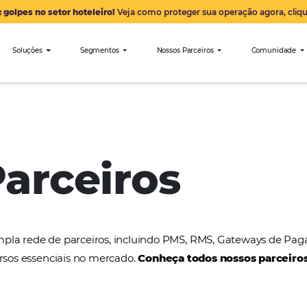
Alerta: golpes no setor hoteleiro!
Veja como proteger sua 
nibees
Soluções
Segmentos
Nossos Parceiro
SelfeCorp
 Parceiros
a uma ampla rede de parceiros, incluindo PMS, RMS
tros recursos essenciais no mercado.
Conheça todos