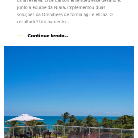
s
l
Como o Le Canton
Aumentou
em 1.000% Suas Vendas
na
Black Friday
Em datas estratégicas como a Black Friday, cada
dia conta — e cada clique pode se transformar e
uma reserva. O Le Canton entendeu esse desafio 
junto à equipe da Niara, implementou duas