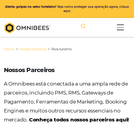
Alerta: golpes no setor hoteleiro!
Veja como proteger sua operação ago
aqui.
Home
>
Nossos Parceiros
>
Riva turismo
Nossos Parceiros
A Omnibees está conectada a uma ampla r
parceiros, incluindo PMS, RMS, Gateways de
Pagamento, Ferramentas de Marketing, Bo
Engines e muitos outros recursos essenciais