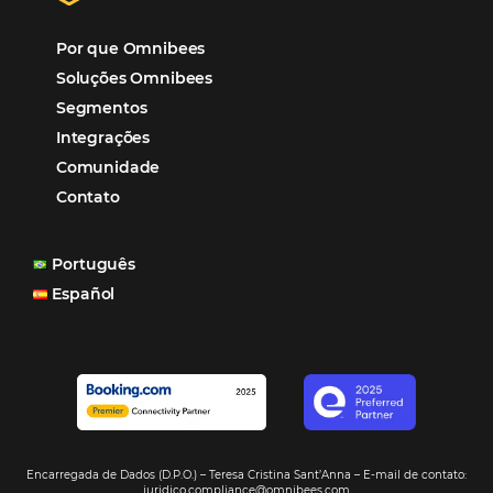
“O uso d
Reduziu cerca de 90% o processo manual.
ferramentas Omnibees com certeza vem contribuindo p
aumento das reservas, produtividade e rentabilidade, a
reduzir tempo e custos. Contar com a parceria da Omni
garantia de ganhos comerciais e operacionais”
Paula Medeiros – Gerente Comercial
Maceió, AL
Veja mais cases
Assine nossa