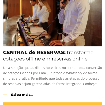
Como o Le Canton
Aumentou em
1.000% Suas Vendas
na Black Frid
Em datas estratégicas como a Black Friday, cada dia con
cada clique pode se transformar em uma reserva. O Le
entendeu esse desafio e, junto à equipe da Niara, imp
duas soluções da Omnibees de forma ágil e eficaz. O re
Um aumento...
Continue lendo...