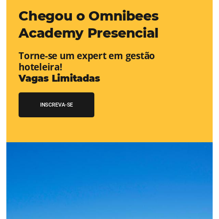
CENTRAL de RESERVAS:
transfor
cotações offline em reservas online
Uma solução que auxilia os hoteleiros no aumento da c
de cotações vindas por Email, Telefone e Whatsapp, de 
simples e prática. Permitindo que todas as etapas do p
de reservas sejam gerenciadas de forma integrada. Con
Saiba mais...