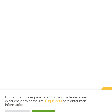
Encarregada de Dados (D.P.O.) – Teresa Cristina Sant’Anna – E-mail de
juridico.compliance@omnibees.com
OMNIBEES Soluções em Tecnologia S.A. CNPJ 60.062.296/0001-0
Av. Paulista, 1294, 21º andar, sala 2 Telefone: 4504-0000
Política de Qualidade
Política de Privacidade
Termos de Utilização