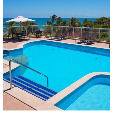
Chegou o Omnibees
Academy Presencial
Torne-se um expert em gestão
hoteleira!
Vagas Limitadas
INSCREVA-SE