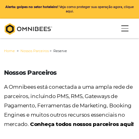
Alerta: golpes no setor hoteleiro!
Veja como proteger sua operação ago
aqui.
Home
>
Nossos Parceiros
>
Reserve
Nossos Parceiros
A Omnibees está conectada a uma ampla r
parceiros, incluindo PMS, RMS, Gateways de
Pagamento, Ferramentas de Marketing, Bo
Engines e muitos outros recursos essenciais