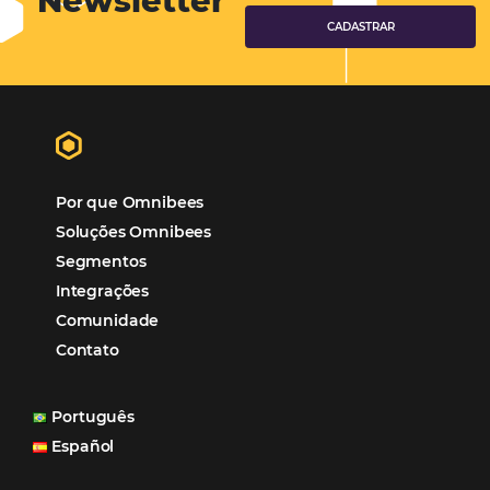
Hotéis Ponta Verde:
Cliente Omni
“O uso d
Reduziu cerca de 90% o processo manual.
ferramentas Omnibees com certeza vem contribuindo p
aumento das reservas, produtividade e rentabilidade, a
reduzir tempo e custos. Contar com a parceria da Omni
garantia de ganhos comerciais e operacionais”
Paula Medeiros – Gerente Comercial
Maceió, AL