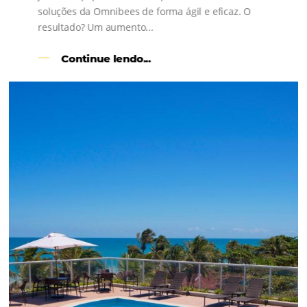
l
Como o Le Canton
Aumentou
em 1.000% Suas Vendas
na
Black Friday
Em datas estratégicas como a Black Friday, cada
dia conta — e cada clique pode se transformar e
uma reserva. O Le Canton entendeu esse desafio 
junto à equipe da Niara, implementou duas
soluções da Omnibees de forma ágil e eficaz. O
resultado? Um aumento...