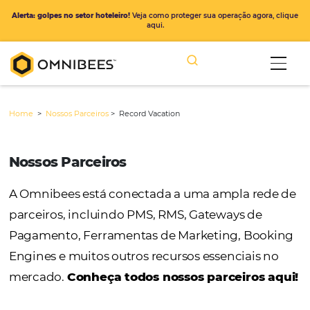
Alerta: golpes no setor hoteleiro!
Veja como proteger sua operação ago
aqui.
Home
>
Nossos Parceiros
>
Record Vacation
Nossos Parceiros
A Omnibees está conectada a uma ampla r
parceiros, incluindo PMS, RMS, Gateways de
Pagamento, Ferramentas de Marketing, Bo
Engines e muitos outros recursos essenciais