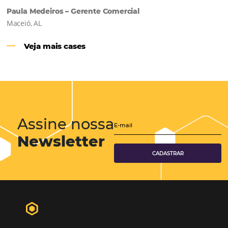
Hotéis Ponta Verde:
Cliente Omni
“O uso d
Reduziu cerca de 90% o processo manual.
ferramentas Omnibees com certeza vem contribuindo p