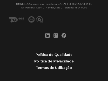
CADASTRAR
Alternative:
Por que Omnibees
Soluções Omnibees
Segmentos
Integrações
Comunidade
Contato
Português