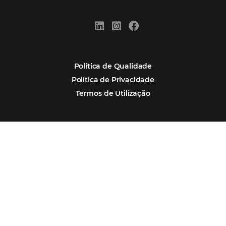
Por que Omnibees
Soluções Omnibees
Segmentos
Integrações
Comunidade
Contato
Português
Español