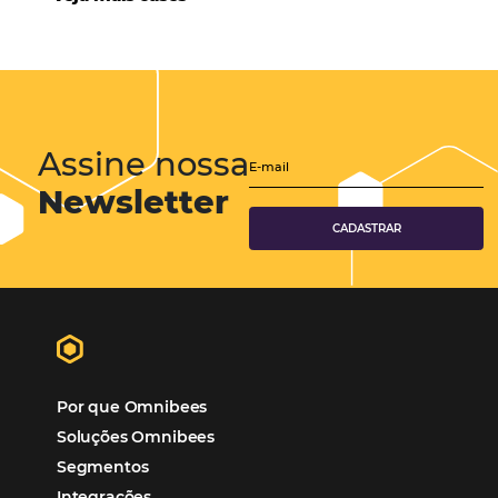
Hotéis Ponta Verde:
Cliente Omni
“O uso d
Reduziu cerca de 90% o processo manual.
ferramentas Omnibees com certeza vem contribuindo p
aumento das reservas, produtividade e rentabilidade, a
reduzir tempo e custos. Contar com a parceria da Omni
garantia de ganhos comerciais e operacionais”