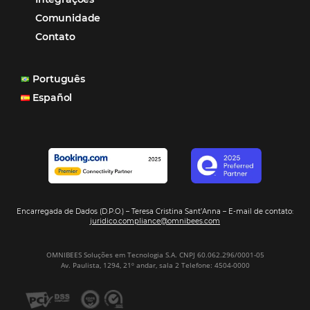
Paula Medeiros – Gerente Comercial
Maceió, AL
Veja mais cases
Assine nossa
Newsletter
CADASTRAR
Alternative: