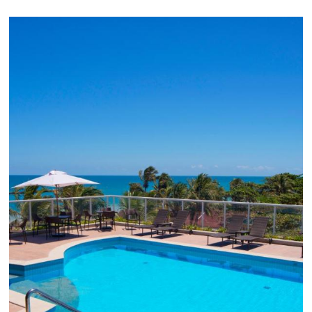
Como o Le Canton
Aumentou
em 1.000% Suas Vendas
na
Black Friday
Em datas estratégicas como a Black Friday, cada
dia conta — e cada clique pode se transformar e
uma reserva. O Le Canton entendeu esse desafio 
junto à equipe da Niara, implementou duas
soluções da Omnibees de forma ágil e eficaz. O
resultado? Um aumento...
Continue lendo...