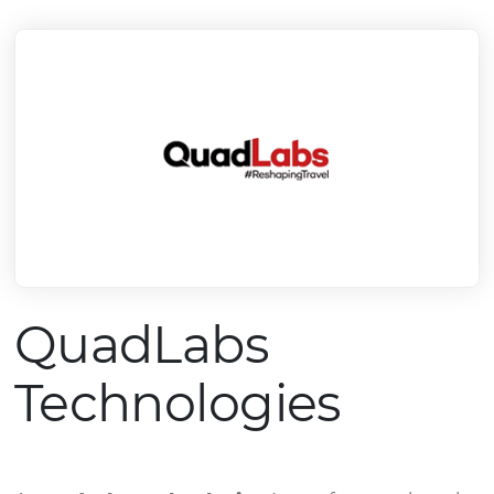
mercado.
Conheça todos nossos parceiros
QuadLabs