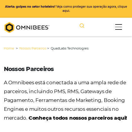
Alerta: golpes no setor hoteleiro!
Veja como proteger sua operação ago
aqui.
Home
>
Nossos Parceiros
>
QuadLabs Technologies
Nossos Parceiros
A Omnibees está conectada a uma ampla r
parceiros, incluindo PMS, RMS, Gateways de
Pagamento, Ferramentas de Marketing, Bo
Engines e muitos outros recursos essenciais