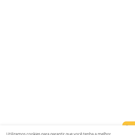
Encarregada de Dados (D.P.O.) – Teresa Cristina Sant’Anna – E-mail de
juridico.compliance@omnibees.com
OMNIBEES Soluções em Tecnologia S.A. CNPJ 60.062.296/0001-0
Av. Paulista, 1294, 21º andar, sala 2 Telefone: 4504-0000
Política de Qualidade