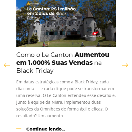
CONHEÇA A EMPRESA
Comunidade
Omnibees
Consulte nossos conteúdos, siga as novidades e 
os depoimentos de nossos clientes.
s
l