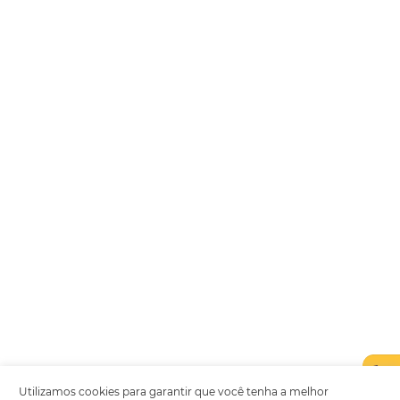
Encarregada de Dados (D.P.O.) – Teresa Cristina Sant’Anna – E-mail de
juridico.compliance@omnibees.com
OMNIBEES Soluções em Tecnologia S.A. CNPJ 60.062.296/0001-0
Av. Paulista, 1294, 21º andar, sala 2 Telefone: 4504-0000
Política de Qualidade
Política de Privacidade