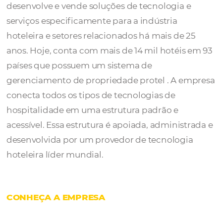
A
Protel
é uma empresa global, multicultura
privada, fundada em Dortmund, Alemanha. 
desenvolve e vende soluções de tecnologia 
serviços especificamente para a indústria
hoteleira e setores relacionados há mais de 
anos. Hoje, conta com mais de 14 mil hotéis
países que
possuem
um
sistema de
gerenciamento de propriedade protel
. A e
conecta todos os tipos de tecnologias de
hospitalidade em uma estrutura padrão e