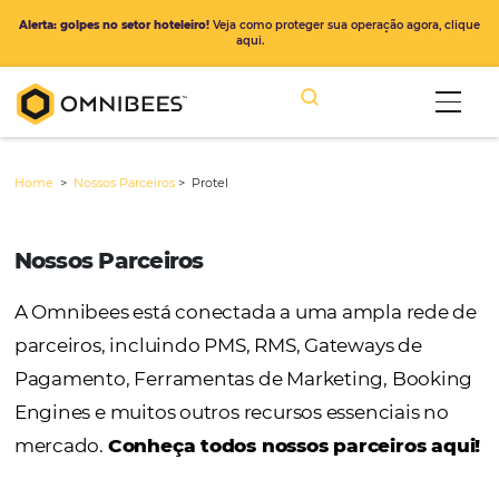
Alerta: golpes no setor hoteleiro!
Veja como proteger sua operação ago
aqui.
Home
>
Nossos Parceiros
>
Protel
Nossos Parceiros
A Omnibees está conectada a uma ampla r
parceiros, incluindo PMS, RMS, Gateways de
Pagamento, Ferramentas de Marketing, Bo
Engines e muitos outros recursos essenciais