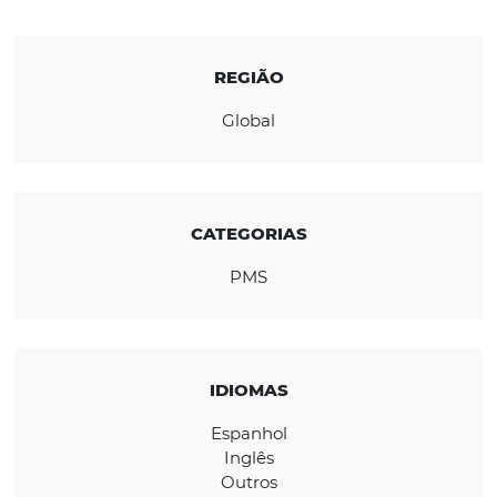
acessível. Essa estrutura é apoiada, administ
desenvolvida por um provedor de tecnologi
hoteleira líder mundial.
CONHEÇA A EMPRESA
REGIÃO
Global