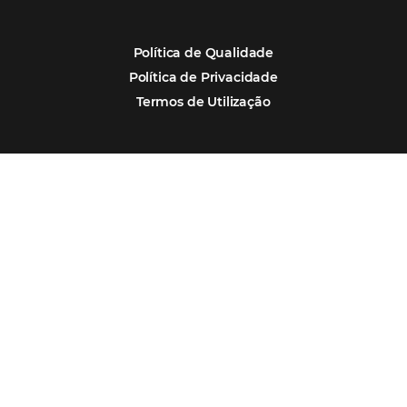
Por que Omnibees
Soluções Omnibees
Segmentos
Integrações
Comunidade
Contato
Português
Español