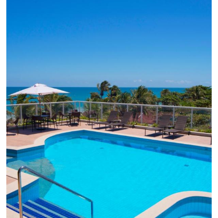
Como o Le Canton
Aumentou
em 1.000% Suas Vendas
na
Black Friday
Em datas estratégicas como a Black Friday, cada
dia conta — e cada clique pode se transformar e
uma reserva. O Le Canton entendeu esse desafio 
junto à equipe da Niara, implementou duas
soluções da Omnibees de forma ágil e eficaz. O
resultado? Um aumento...
Continue lendo...