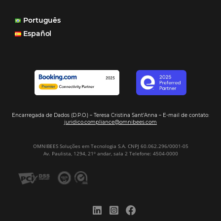
Paula Medeiros – Gerente Comercial
Maceió, AL
Veja mais cases
Assine nossa
Newsletter
CADASTRAR
Alternative: