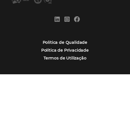
Por que Omnibees
Soluções Omnibees
Segmentos
Integrações
Comunidade
Contato
Português
Español