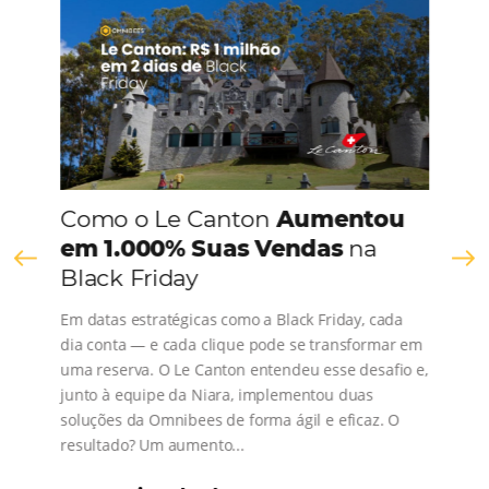
CONHEÇA A EMPRESA
Comunidade
Omnibees
Consulte nossos conteúdos, siga as novidades e 
os depoimentos de nossos clientes.
s
l