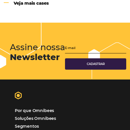
Hotéis Ponta Verde:
Cliente Omni
“O uso d
Reduziu cerca de 90% o processo manual.
ferramentas Omnibees com certeza vem contribuindo p
aumento das reservas, produtividade e rentabilidade, a
reduzir tempo e custos. Contar com a parceria da Omni
garantia de ganhos comerciais e operacionais”