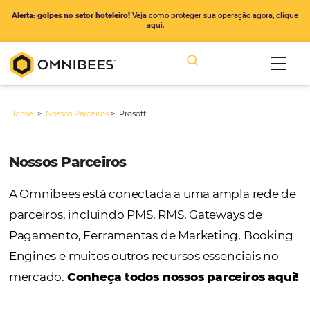
Alerta: golpes no setor hoteleiro!
Veja como proteger sua operação ago
aqui.
Home
>
Nossos Parceiros
>
Prosoft
Nossos Parceiros
A Omnibees está conectada a uma ampla r
parceiros, incluindo PMS, RMS, Gateways de
Pagamento, Ferramentas de Marketing, Bo
Engines e muitos outros recursos essenciais