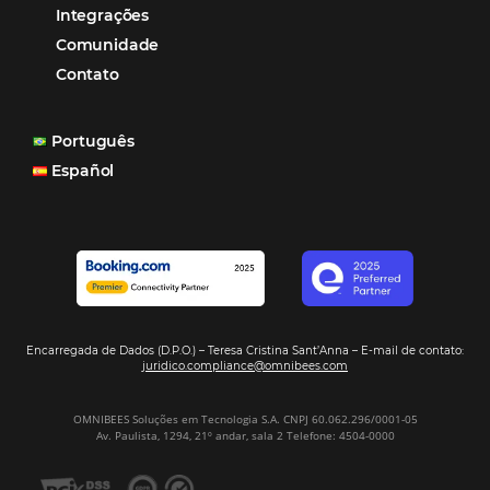
Paula Medeiros – Gerente Comercial
Maceió, AL
Veja mais cases
Assine nossa
Newsletter
CADASTRAR
Alternative: