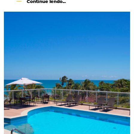
Como o Le Canton
Aumentou
em 1.000% Suas Vendas
na
Black Friday
Em datas estratégicas como a Black Friday, cada
dia conta — e cada clique pode se transformar e
uma reserva. O Le Canton entendeu esse desafio 
junto à equipe da Niara, implementou duas
soluções da Omnibees de forma ágil e eficaz. O
resultado? Um aumento...
Continue lendo...