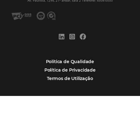
Alternative:
Por que Omnibees
Soluções Omnibees
Segmentos
Integrações
Comunidade
Contato
Português
Español