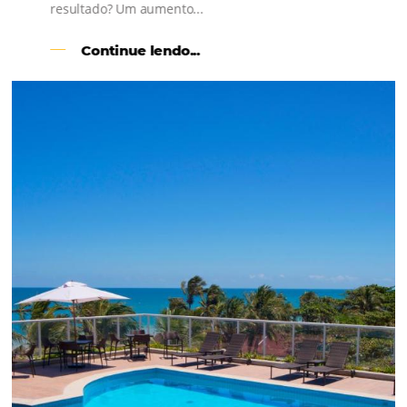
l
Como o Le Canton
Aumentou
em 1.000% Suas Vendas
na
Black Friday
Em datas estratégicas como a Black Friday, cada
dia conta — e cada clique pode se transformar e
uma reserva. O Le Canton entendeu esse desafio 
junto à equipe da Niara, implementou duas
soluções da Omnibees de forma ágil e eficaz. O
resultado? Um aumento...