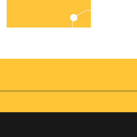
Chegou o
Omnibees
Academy
AS:
Presencial
fline
Torne-se um expert em
gestão hoteleira!
os no
Vagas Limitadas
vindas por
a simples e
apas do
INSCREVA-SE
adas de