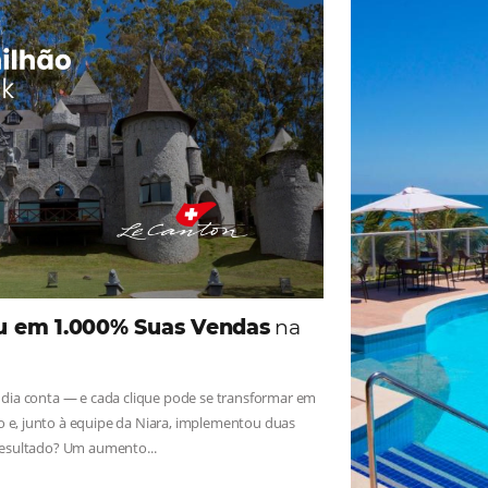
ade
Omnibees
iga as novidades e conheça os depoimentos de nossos c