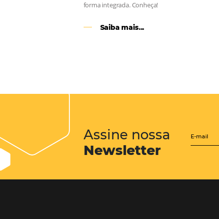
CENTRAL de RESERV
transforme cotações of
em reservas online
Uma solução que auxilia os hoteleir
aumento da conversão de cotações 
Email, Telefone e Whatsapp, de form
prática. Permitindo que todas as et
processo de reservas sejam gerenci
forma integrada. Conheça!