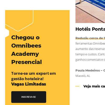
mentou em 1.000% Suas Vendas
na
Friday, cada dia conta — e cada clique pode se transformar em
esse desafio e, junto à equipe da Niara, implementou duas
e eficaz. O resultado? Um aumento...