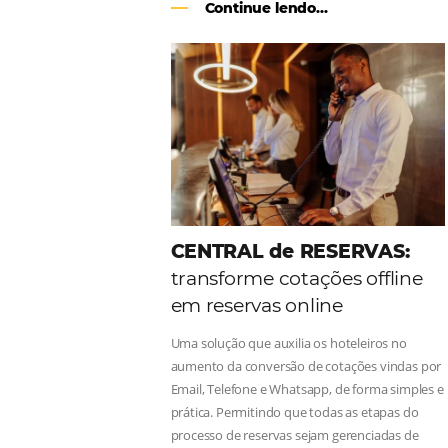
Como o Le Canton
Au
Black Friday
Em datas estratégicas como a Black 
uma reserva. O Le Canton entendeu 
soluções da Omnibees de forma ágil 
Continue lendo...