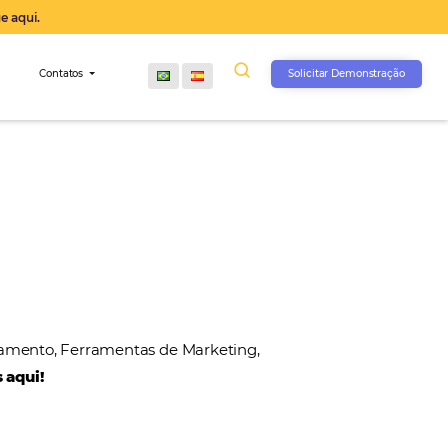
operação agora, clique aqui.
s
Comunidade
Contatos
, Gateways de Pagamento, Ferramentas de Marketin
 nossos parceiros aqui!