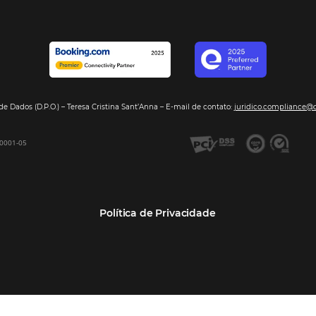
Segmentos
Integraç
Dados de Mercado
Pousadas
Nossos Parc
Inteligência de Dados
Hotéis
Seja nosso 
GDS Sabre, Amadeus
Redes Hoteleiras
Integração PMS
Resorts e Spas
Bee2Bee – Extranet
Agências de Viagens
Bee2Bee – Pagamento
Operadoras Turísticas
Seguro
TMCs
Bee2Bee – Operadora e
Empresas