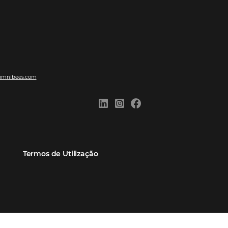
ões
Comunidade
Contato
eiros
Omnibees Academy
Atendimento ao Cliente
Parceiro
Blog
Reclame Aqui
Webinars Omnibees
Carreiras
Casos de Sucesso
Medidas de atuação