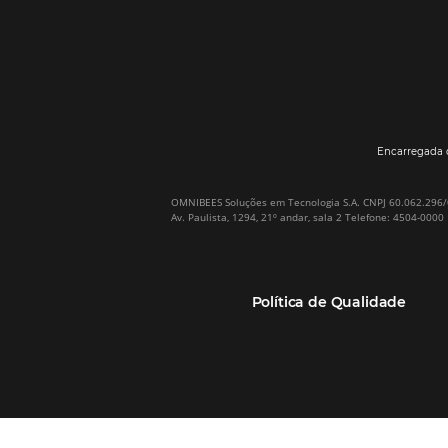
Por que Omnibees
Soluções Omnibees
Sobre a Omnibees
HotéisNet / Operadoras
A Omnibees em números
Gestor de Canais
Nossos Clientes
Bee2Pay Pagamentos
Nossa Equipe
Seguros
Casos de Sucesso
Motor de Reservas
Projeto PT
Website
(RGPC) – Portugal
Central de Reservas
Calculadora de ROI
CRM e Automação de