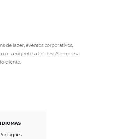
 agência de viagens de lazer, eventos corporativos,
de 1988, atende aos mais exigentes clientes. A empre
efing e o budget do cliente.