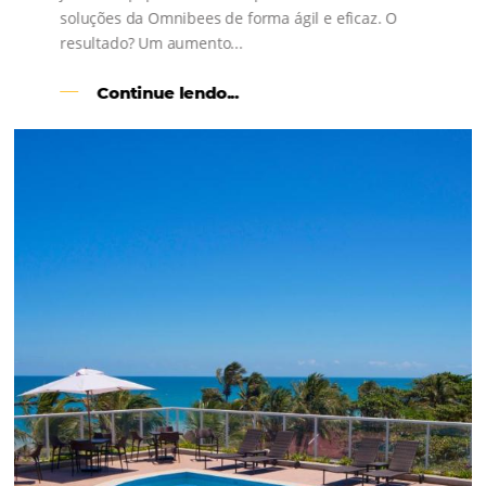
l
Como o Le Canton
Aumentou
em 1.000% Suas Vendas
na
Black Friday
Em datas estratégicas como a Black Friday, cada
dia conta — e cada clique pode se transformar e
uma reserva. O Le Canton entendeu esse desafio 
junto à equipe da Niara, implementou duas
soluções da Omnibees de forma ágil e eficaz. O
resultado? Um aumento...