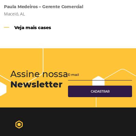
Hotéis Ponta Verde:
Cliente Omni
“O uso d
Reduziu cerca de 90% o processo manual.
ferramentas Omnibees com certeza vem contribuindo p