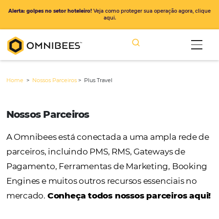
Alerta: golpes no setor hoteleiro!
Veja como proteger sua operação ago
aqui.
Home
>
Nossos Parceiros
>
Plus Travel
Nossos Parceiros
A Omnibees está conectada a uma ampla r
parceiros, incluindo PMS, RMS, Gateways de
Pagamento, Ferramentas de Marketing, Bo
Engines e muitos outros recursos essenciais