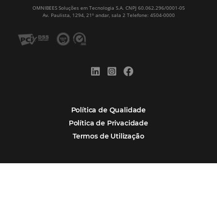
CADASTRAR
Alternative:
Por que Omnibees
Soluções Omnibees
Segmentos
Integrações
Comunidade
Contato
Português