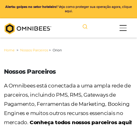
Alerta: golpes no setor hoteleiro!
Veja como proteger sua operação ago
aqui.
Home
>
Nossos Parceiros
>
Orion
Nossos Parceiros
A Omnibees está conectada a uma ampla r
parceiros, incluindo PMS, RMS, Gateways de
Pagamento, Ferramentas de Marketing, Bo
Engines e muitos outros recursos essenciais