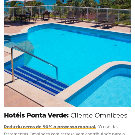
uma reserva. O Le Canton entendeu esse desafio 
junto à equipe da Niara, implementou duas
soluções da Omnibees de forma ágil e eficaz. O
resultado? Um aumento...
Continue lendo...