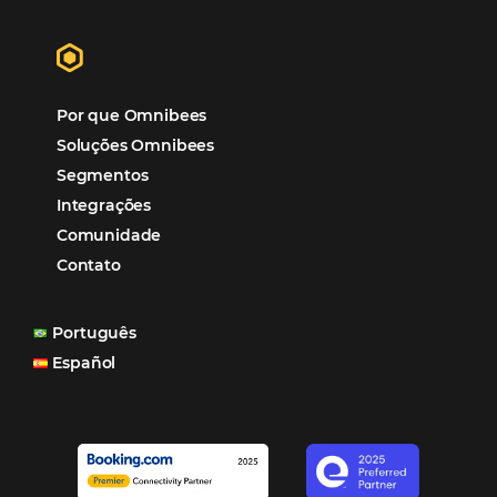
Hotéis Ponta Verde:
Cliente Omni
“O uso d
Reduziu cerca de 90% o processo manual.
ferramentas Omnibees com certeza vem contribuindo p
aumento das reservas, produtividade e rentabilidade, a
reduzir tempo e custos. Contar com a parceria da Omni
garantia de ganhos comerciais e operacionais”
Paula Medeiros – Gerente Comercial
Maceió, AL
Veja mais cases