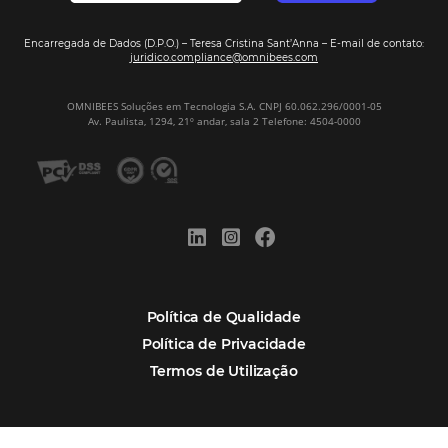
Assine nossa
Newsletter
CADASTRAR
Alternative:
Por que Omnibees
Soluções Omnibees
Segmentos
Integrações
Comunidade