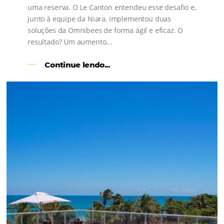
s
l
Como o Le Canton
Aumentou
em 1.000% Suas Vendas
na
Black Friday
Em datas estratégicas como a Black Friday, cada
dia conta — e cada clique pode se transformar e
uma reserva. O Le Canton entendeu esse desafio 
junto à equipe da Niara, implementou duas