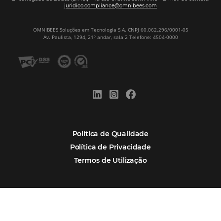
Newsletter
CADASTRAR
Alternative:
Por que Omnibees
Soluções Omnibees
Segmentos
Integrações
Comunidade
Contato