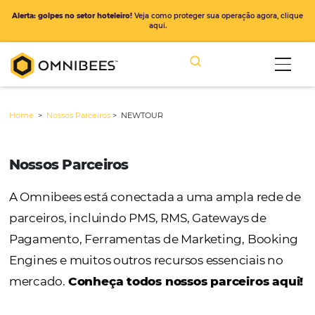
Alerta: golpes no setor hoteleiro!
Veja como proteger sua operação ago
aqui.
Home
>
Nossos Parceiros
>
NEWTOUR
Nossos Parceiros
A Omnibees está conectada a uma ampla r
parceiros, incluindo PMS, RMS, Gateways de
Pagamento, Ferramentas de Marketing, Bo
Engines e muitos outros recursos essenciais