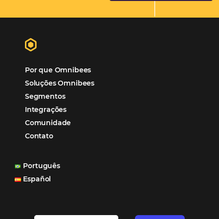
Hotéis Ponta Verde:
Cliente Omni
“O uso d
Reduziu cerca de 90% o processo manual.
ferramentas Omnibees com certeza vem contribuindo p
aumento das reservas, produtividade e rentabilidade, a
reduzir tempo e custos. Contar com a parceria da Omni
garantia de ganhos comerciais e operacionais”
Paula Medeiros – Gerente Comercial