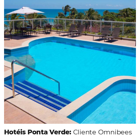
Saiba mais...
Chegou o Omnibees
Academy Presencial
Torne-se um expert em gestão
hoteleira!
Vagas Limitadas
INSCREVA-SE