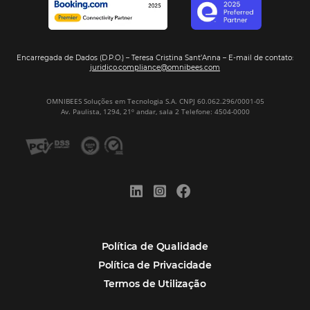
Maceió, AL
Veja mais cases
Assine nossa
Newsletter
CADASTRAR
Alternative: