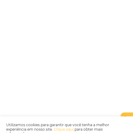
Encarregada de Dados (D.P.O.) – Teresa Cristina Sant’Anna – E-mail de
juridico.compliance@omnibees.com
OMNIBEES Soluções em Tecnologia S.A. CNPJ 60.062.296/0001-0
Av. Paulista, 1294, 21º andar, sala 2 Telefone: 4504-0000
Política de Qualidade
Política de Privacidade