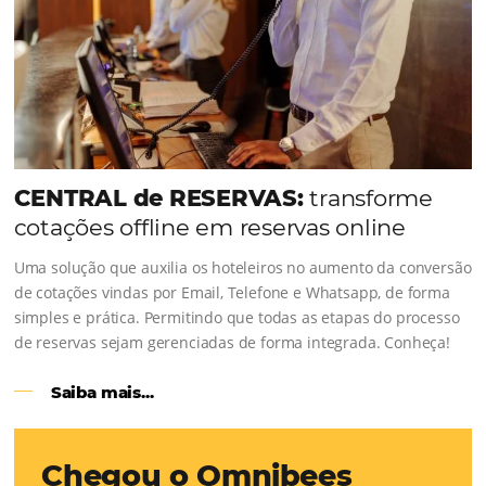
Como o Le Canton
Aumentou em
1.000% Suas Vendas
na Black Frid
Em datas estratégicas como a Black Friday, cada dia con
cada clique pode se transformar em uma reserva. O Le
entendeu esse desafio e, junto à equipe da Niara, imp
duas soluções da Omnibees de forma ágil e eficaz. O re
Um aumento...
Continue lendo...