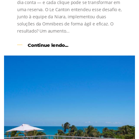
s
l
Como o Le Canton
Aumentou
em 1.000% Suas Vendas
na
Black Friday
Em datas estratégicas como a Black Friday, cada
dia conta — e cada clique pode se transformar e
uma reserva. O Le Canton entendeu esse desafio 