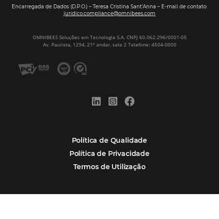
Assine nossa
Newsletter
CADASTRAR
Alternative:
Por que Omnibees
Soluções Omnibees
Segmentos
Integrações
Comunidade
Contato