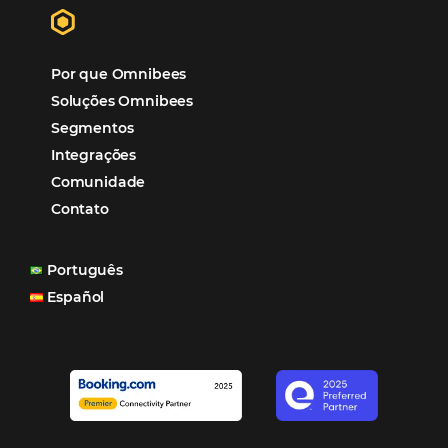
“O uso d
Reduziu cerca de 90% o processo manual.
ferramentas Omnibees com certeza vem contribuindo p
aumento das reservas, produtividade e rentabilidade, a
reduzir tempo e custos. Contar com a parceria da Omni
garantia de ganhos comerciais e operacionais”
Paula Medeiros – Gerente Comercial
Maceió, AL
Veja mais cases