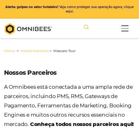
Alerta: golpes no setor hoteleiro!
Veja como proteger sua operação ago
aqui.
Home
>
Nossos Parceiros
>
Mascaro Tour
Nossos Parceiros
A Omnibees está conectada a uma ampla r
parceiros, incluindo PMS, RMS, Gateways de
Pagamento, Ferramentas de Marketing, Bo
Engines e muitos outros recursos essenciais