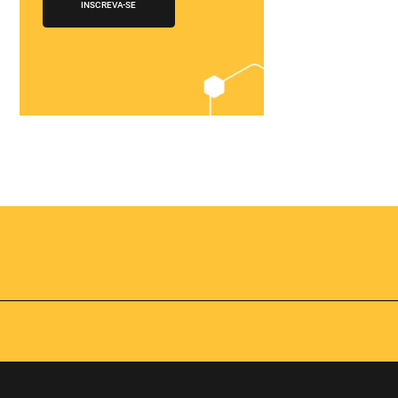
Chegou o
Omnibees
Academy
AS:
Presencial
fline
Torne-se um expert em
gestão hoteleira!
os no
Vagas Limitadas
vindas por
a simples e
apas do
INSCREVA-SE
adas de