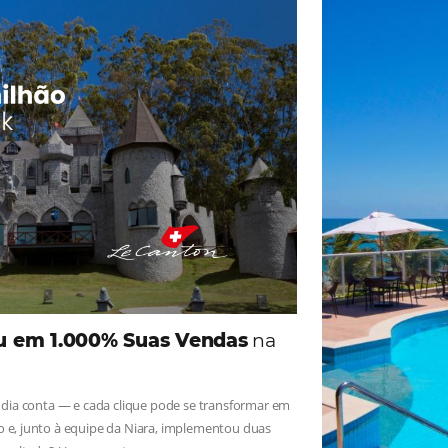
ade
Omnibees
iga as novidades e conheça os depoimentos de nossos c