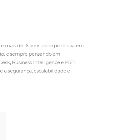
nça internacional e mais de 16 anos de experiência
gado a este segmento, e sempre pensando em
as CRM, Service Desk, Business Intelligence e ERP.
is no que se refere a segurança, escalabilidade e