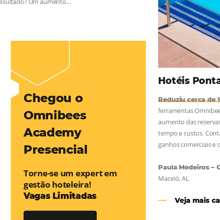
mentou em 1.000% Suas Vendas
na
Friday, cada dia conta — e cada clique pode se transformar em
esse desafio e, junto à equipe da Niara, implementou duas
e eficaz. O resultado? Um aumento...