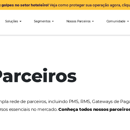
Alerta: golpes no setor hoteleiro!
Veja como proteger sua 
nibees
Soluções
Segmentos
Nossos Parceiro
ITravel
 Parceiros
a uma ampla rede de parceiros, incluindo PMS, RMS
tros recursos essenciais no mercado.
Conheça todos