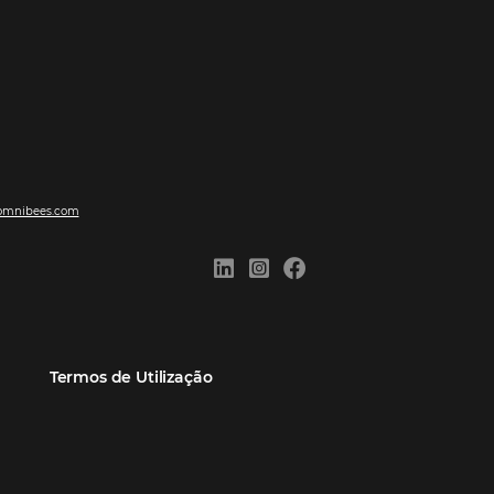
ões
Comunidade
Contato
eiros
Omnibees Academy
Atendimento ao Cliente
Parceiro
Blog
Reclame Aqui
Webinars Omnibees
Carreiras
Casos de Sucesso
Medidas de atuação