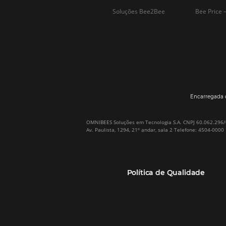
Por que Omnibees
Soluções Omnibees
Sobre a Omnibees
HotéisNet / Operadoras
A Omnibees em números
Gestor de Canais
Nossos Clientes
Bee2Pay Pagamentos
Nossa Equipe
Seguros
Casos de Sucesso
Motor de Reservas
Projeto PT
Website
(RGPC) – Portugal
Central de Reservas