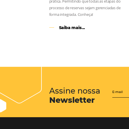
CENTRAL de RESERV
transforme cotações of
em reservas online
Uma solução que auxilia os hoteleir
aumento da conversão de cotações 
Email, Telefone e Whatsapp, de form
prática. Permitindo que todas as et
processo de reservas sejam gerenci