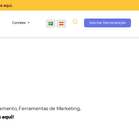
operação agora, clique aqui.
s
Comunidade
Contatos
, Gateways de Pagamento, Ferramentas de Marketin
 nossos parceiros aqui!