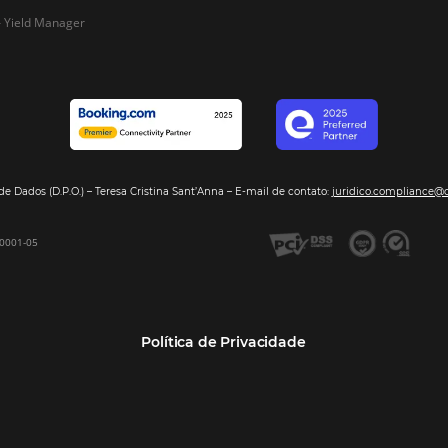
Segmentos
Integraç
Dados de Mercado
Pousadas
Nossos Parc
Inteligência de Dados
Hotéis
Seja nosso 
GDS Sabre, Amadeus
Redes Hoteleiras
Integração PMS
Resorts e Spas
Bee2Bee – Extranet
Agências de Viagens
Bee2Bee – Pagamento
Operadoras Turísticas
Seguro
TMCs