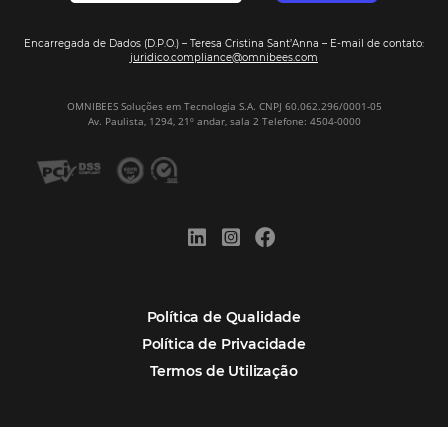
Assine nossa
Newsletter
CADASTRAR
Alternative:
Por que Omnibees
Soluções Omnibees
Segmentos
Integrações
Comunidade