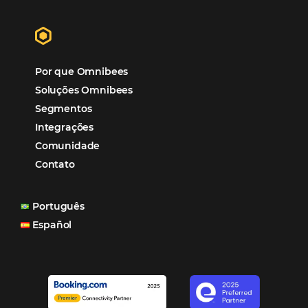
Hotéis Ponta Verde:
Cliente Omni
“O uso d
Reduziu cerca de 90% o processo manual.
ferramentas Omnibees com certeza vem contribuindo p
aumento das reservas, produtividade e rentabilidade, a
reduzir tempo e custos. Contar com a parceria da Omni
garantia de ganhos comerciais e operacionais”
Paula Medeiros – Gerente Comercial
Maceió, AL
Veja mais cases