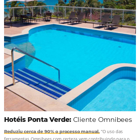
uma reserva. O Le Canton entendeu esse desafio 
junto à equipe da Niara, implementou duas
soluções da Omnibees de forma ágil e eficaz. O
resultado? Um aumento...
Continue lendo...