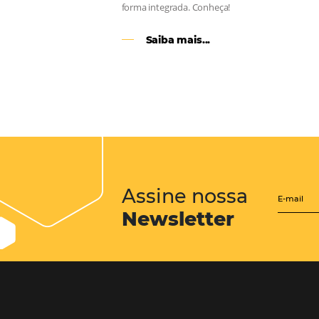
CENTRAL de RESERV
transforme cotações of
em reservas online
Uma solução que auxilia os hoteleir
aumento da conversão de cotações 
Email, Telefone e Whatsapp, de form
prática. Permitindo que todas as et
processo de reservas sejam gerenci
forma integrada. Conheça!