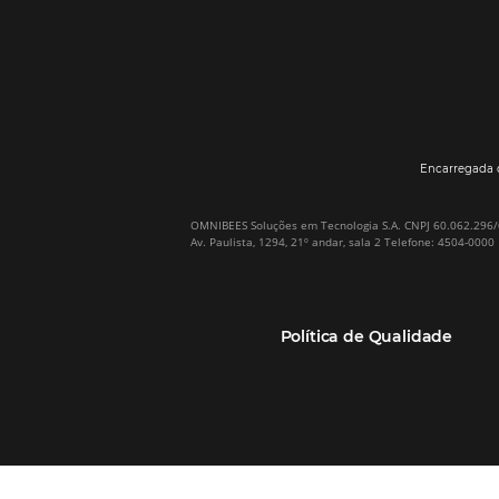
Por que Omnibees
Soluções Omnibees
Sobre a Omnibees
HotéisNet / Operadoras
A Omnibees em números
Gestor de Canais
Nossos Clientes
Bee2Pay Pagamentos
Nossa Equipe
Seguros
Casos de Sucesso
Motor de Reservas
Projeto PT
Website
(RGPC) – Portugal
Central de Reservas
Calculadora de ROI
CRM e Automação de