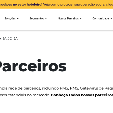
Alerta: golpes no setor hoteleiro!
Veja como proteger sua 
nibees
Soluções
Segmentos
Nossos Parceiro
Regio OPERADORA
 Parceiros
a uma ampla rede de parceiros, incluindo PMS, RMS
tros recursos essenciais no mercado.
Conheça todos