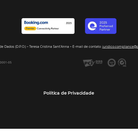
Segmentos
Integraç
Dados de Mercado
Pousadas
Nossos Parc
Inteligência de Dados
Hotéis
Seja nosso 
GDS Sabre, Amadeus
Redes Hoteleiras
Integração PMS
Resorts e Spas
Bee2Bee – Extranet
Agências de Viagens
Bee2Bee – Pagamento
Operadoras Turísticas
Seguro
TMCs
Bee2Bee – Operadora e
Empresas