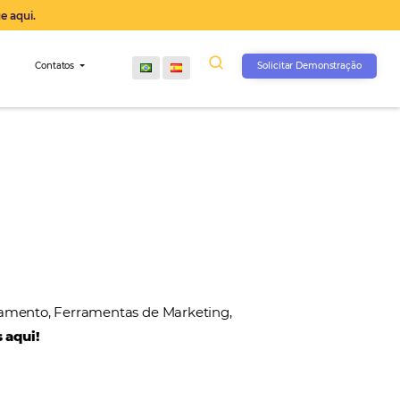
operação agora, clique aqui.
s
Comunidade
Contatos
, Gateways de Pagamento, Ferramentas de Marketin
 nossos parceiros aqui!