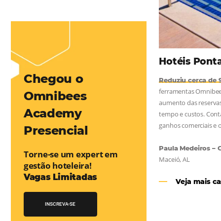
mentou em 1.000% Suas Vendas
na
Friday, cada dia conta — e cada clique pode se transformar em
esse desafio e, junto à equipe da Niara, implementou duas
e eficaz. O resultado? Um aumento...