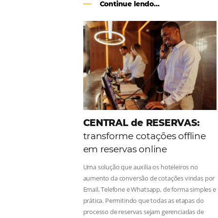
Como o Le Canton
Au
Black Friday
Em datas estratégicas como a Black 
uma reserva. O Le Canton entendeu 
soluções da Omnibees de forma ágil 
Continue lendo...