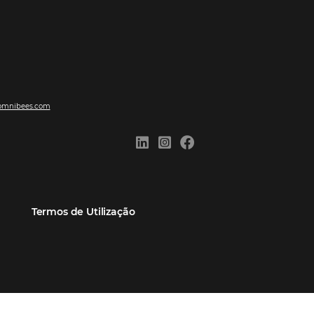
ões
Comunidade
Contato
eiros
Omnibees Academy
Atendimento ao Cliente
Parceiro
Blog
Reclame Aqui
Webinars Omnibees
Carreiras
Casos de Sucesso
Medidas de atuação