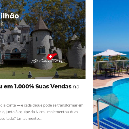
ade
Omnibees
iga as novidades e conheça os depoimentos de nossos c