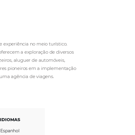
ORA
ais de 30 anos de experiência no meio turístico.
 de viagens que oferecem a exploração de diversos
sões, traslados, cruzeiros, aluguer de automóveis,
ém um dos operadores pioneiros em a implementaçã
 funcionamento de uma agência de viagens.