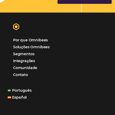
Tecnologia de Turismo
Distribuição Hoteleira
Mais Acessados
Análise
Distribuição
Marketing
POSTS RECENTES
Hotel Report 2026 revela números e apont
oportunidades para destinos brasileiros