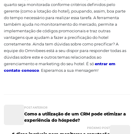
Além dos itens da parte estratégica, alguns fatores inter
externos afetam a precificação. Veja quais são:
o modo como o seu hotel é visto em relação à concorr
a oferta e demanda do mercado;
novo concorrente entrando em cena;
eventos de grande porte fixados no calendário da cid
visão do
cliente
, isto é, como ele enxerga o seu hotel 
o valor estimado do hotel para ele;
estratégia adotada (que tipo de público será atraído).
A estratégia, por exemplo, é muito importante para gara
o melhor tipo de público chegue ao hotel e, também, pa
aumentar a quantidade de vendas diretas. Trabalhar co
conjunto de informações, obviamente, não é fácil, mas é
extremamente necessário. Uma ferramenta que ajuda ni