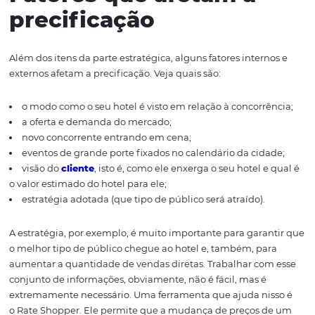
A análise da
concorrência
Monitorar os preços da concorrência não é uma tarefa difí
mesmas ferramentas usadas pelos hóspedes para pesqu
e
reservar hotéis
podem ser feitas para isso, além de ou
cuidados, como o acompanhamento da newsletter e re
sociais do concorrente. É claro que algumas ferramentas
vendas e de marketing digital podem ajudar a entende
o desempenho da concorrência, fazendo com que você 
chance de entender o motivo por trás de certas decisões.
Fatores que afetam a
precificação