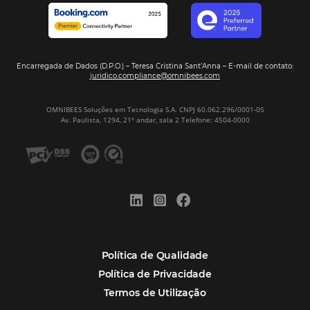
Corpus Christi 2026 revela demanda mais
distribuída e oportunidades para turismo n
Corpus Christi 2026: destinos mais procur
tendências de compra dos viajantes
Nova integração Niara + Asksuite: transfo
conversas em reservas
Estudo da Omnibees aponta que reservas 
hotéis cresceram 8% em 2025