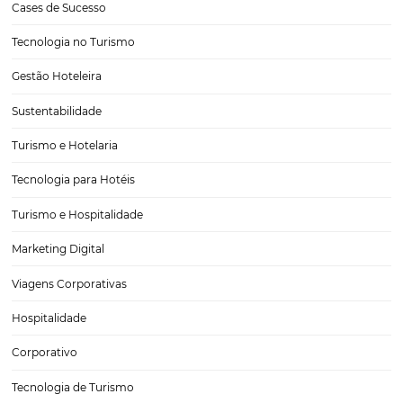
QUAIS são os principais canais de venda da hotel
seus benefícios?
A chegada de recursos tecnológicos tornou a dinâmica de vendas na
mais diversificada. Agora, a venda direta no balcão ou via central tel
reservas passaram a dividir espaço com OTAs, Operadoras e Agência
artifícios que ajudam a aumentar a capilaridade do…
CATEGORIAS
Tecnologia
Eventos de Turismo
Tecnologia para Hotelaria
Marketing Hoteleiro