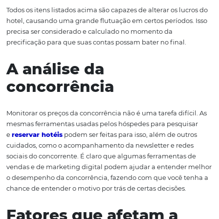
clientes fiéis merecem um tratamento diferenciado, e
envolve diminuir seus lucros em algumas frentes, como
diária;
promoções especiais acontecem em qualquer setor, e
vale para o hoteleiro;
tenha em mente que taxas de intermediários, como 
sites de busca de melhores preços podem diminuir a su
margem de lucro ao mesmo tempo que aumentam a
capilaridade de seu produto;
diferentes canais de comunicação com o público pe
diferentes tipos de oferta.
Todos os itens listados acima são capazes de alterar os lu
hotel, causando uma grande flutuação em certos período
precisa ser considerado e calculado no momento da
precificação para que suas contas possam bater no final.