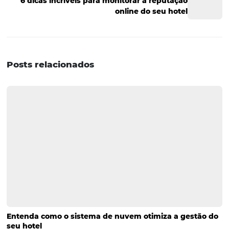
o Rate Shopper. Ele permite que a mudança de preços 
quarto seja monitorada conforme critérios definidos pel
gerente (como a lotação do hotel), poupando, assim, boa
do tempo necessário para realizar essa tarefa. A ferrame
também ajuda no monitoramento do mercado, permite
implementação de códigos promocionais e traz outras
vantagens que ajudam a fazer a precificação do hotel
corretamente. Ainda tem dúvidas sobre como precificar
equipe do Omnibees está a seu dispor para responder t
dúvidas sobre este e outros temas relacionados ao
gerenciamento e marketing do seu hotel. É só
entrar e
contato conosco
. Esperamos a sua mensagem!