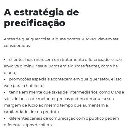
para encarar o frio de 8ºC em sua cidade, enquanto um
Fortalezense de 22 anos provavelmente fará uso do
equipamento e, ainda, do chuveiro elétrico. Isso pode at
parecer importante, mas imagine tal situação se repeti
diariamente, em dezenas de quartos, durante um ano.
certeza, a diferença ficará bem nítida. O exemplo acima 
bastante extremo, mas serve para ilustrar como o perfil
dos
hóspedes
é importante para determinar a precifica
um hotel. Quais seriam os outros fatores?
A estratégia de
precificação
Antes de qualquer coisa, alguns pontos SEMPRE devem 
considerados: