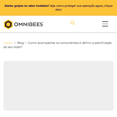
Alerta: golpes no setor hoteleiro!
Veja como proteger sua operação ago
aqui.
Home
> Blog >
Como acompanhar os concorrentes e definir a pre
do seu hotel?