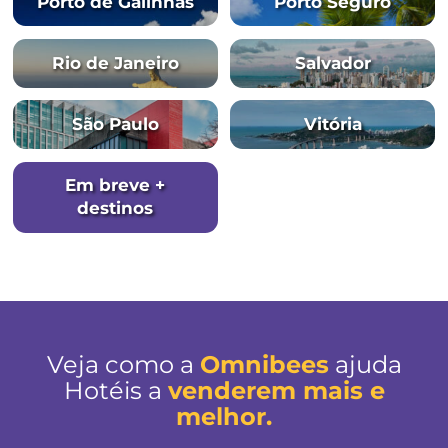
Brasília
Campos do Jo
Centro Histórico de
Curitiba
Minas Gerais
Fernando de
Florianópol
Noronha
Fortaleza
Foz do Igua
Litoral Norte d
Gramado
Paulo