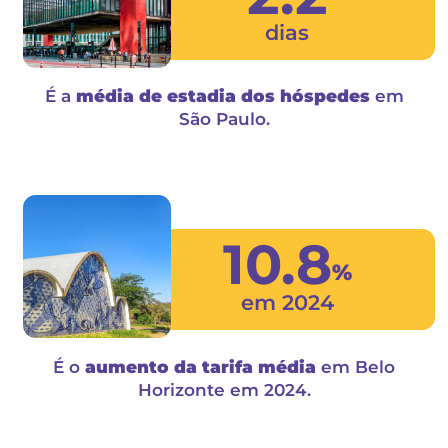
É a
taxa de antecedência de compra
Fernando de Noronha.
2.2
dias
É a
média de estadia dos hóspedes
São Paulo.