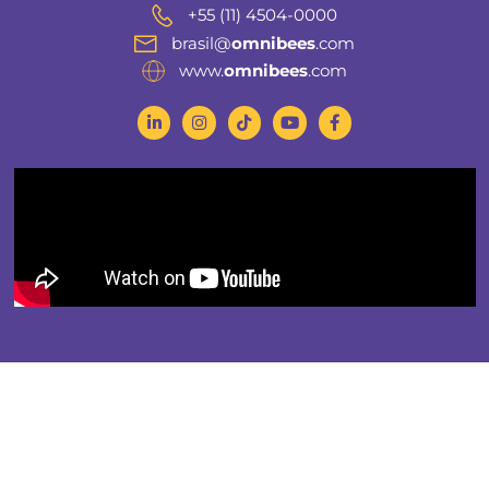
Maceió
Monte Verd
Morro de São Paulo
Natal
Olímpia
Paraty
Porto de Galinhas
Porto Segu
Rio de Janeiro
Salvador
São Paulo
Vitória