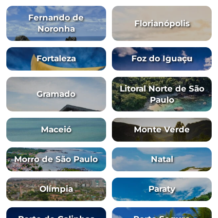
Chegou a hora de escolher seu des
Cada destino tem sua própria dinâmica de preços,
e comportamento de reservas. No Hotel Report 202
pode
explorar dados específicos para sua região 
decisões mais estratégicas.
ESCOLHA O SEU DESTINO AQUI:
Armação de Búzios
Belo Horizon