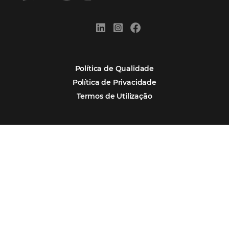
distribuída e oportunidades para turismo n
Corpus Christi 2026: destinos mais procur
tendências de compra dos viajantes
Nova integração Niara + Asksuite: transfo
conversas em reservas
Estudo da Omnibees aponta que reservas 
hotéis cresceram 8% em 2025