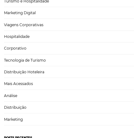
Omnibees conecta a Rota das Emoções ao Mund
A Rota das Emoções é um dos destinos mais fascinantes do Brasil, 
uma combinação única de belezas naturais e culturais que atraem tu
todo o mundo. Desde o pôr do sol deslumbrante em Jericoacoara at
lagoas cristalinas…
CATEGORIAS
Tecnologia
Eventos de Turismo
Tecnologia para Hotelaria
Marketing Hoteleiro
Tecnologia para Turismo