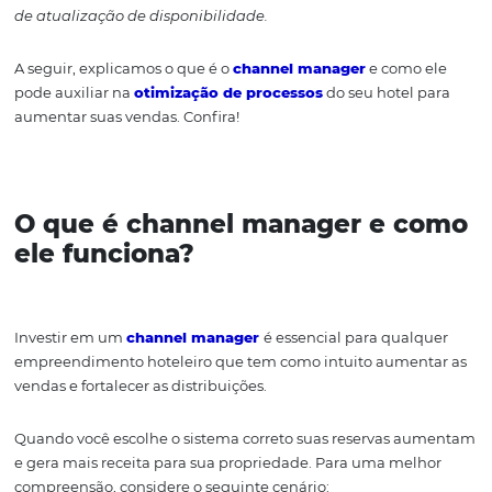
palavras, ele permite que você atualize de forma
centra
automática
a disponibilidade e tarifas do seu hotel nos
que ele está sendo vendido.
Essa tecnologia é essencial para que seu hotel aument
capilaridade de distribuição, principalmente devido ao
de atualização de disponibilidade.
A seguir, explicamos o que é o
channel manager
e como
pode auxiliar na
otimização de processos
do seu hotel
aumentar suas vendas. Confira!
O que é channel manager e 
ele funciona?