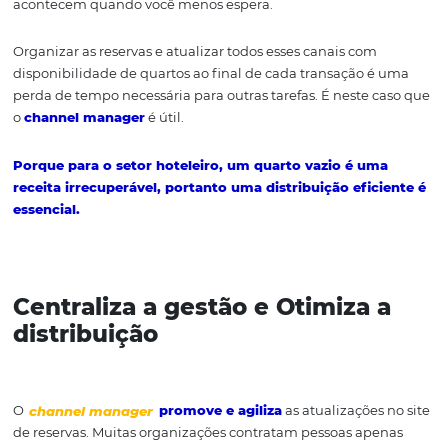
canais em um só lugar. Portanto, é mais fácil controlar a
reservas e evitar overbooking e perda de vendas por falt
disponibilidade em dia.
ㅤ
Por que você precisa de um
channel manager?
Além de pensar apenas no atendimento e na satisfação
cliente, você também precisa
gerenciar reservas
,
orga
check-ins e check-outs e lidar com imprevistos e situaç
acontecem quando você menos espera.