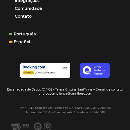
Distribuição Hoteleira
Mais Acessados
Análise
Distribuição
Marketing
POSTS RECENTES
Hotel Report 2026 revela números e apont
oportunidades para destinos brasileiros
Corpus Christi 2026 revela demanda mais