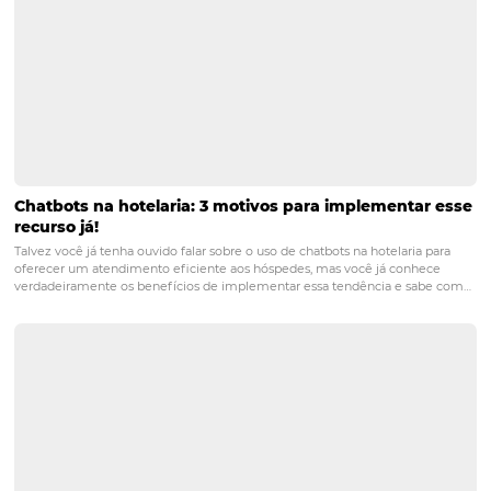
sistemas não só fornecem rastreamento histórico de ve
taxas de ocupação de quartos, mas também permitem 
visualize esses dados em tempo
real
.
POST ANTERIOR
Bee2Pay: a plataforma completa para