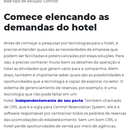
mudaram a forma com que os turistas pesquisam e res
sua hospedagem ao redor do mundo e, hoje, é difícil p
um hotel que sobreviva sem esse tipo de tecnologia. Por 
essencial para os negócios, a escolha dela precisa ser fe
base em pesquisas e muito rigor. Neste artigo, vamos exp
pontos principais que devem ser averiguados na hora de
esse tipo de solução. Confira!
Comece elencando as
demandas do hotel
Antes de começar a pesquisar por tecnologias para o hote
preciso entender quais são as necessidades da empresa
podem ser facilitadas e potencializadas por essas soluçõ
isso, é preciso conhecer muito bem os detalhes da opera
listar as atividades que geram valor para a companhia.