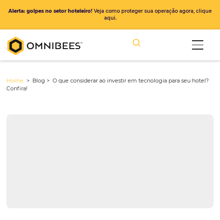
Alerta: golpes no setor hoteleiro!
Veja como proteger sua operação ago
aqui.
Home
> Blog >
O que considerar ao investir em tecnologia para s
Confira!