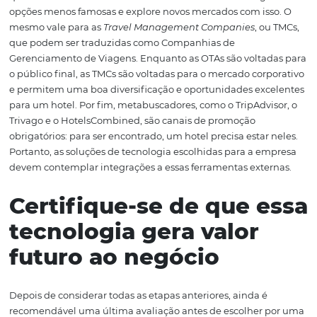
integrações da
tecnologia para hotel
Além de ser completa, uma tecnologia para hotel precis
capaz de se integrar com ferramentas externas para ser
eficiente, especialmente na parte de reserva e vendas. H
consumidores não ficam navegando em dezenas de
sit
hotéis
quando vão escolher onde se hospedar: geralmen
utilizam agregadores ou agências de viagem que realiz
uma busca por diversas opções que atendam suas exigê
Por essa razão, os sistemas de um hotel precisam ser ca
se integrar com esses canais, como
OTAs
, TMCs, metabu
e outros. A sigla OTA é uma abreviação de
Online Travel
Agency,
que pode ser traduzida como Agência de Viag
line, e inclui sites famosos, como Booking.com, Decolar 
Expedia. Além da integração obrigatória a esses, é inter