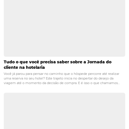
perder uma venda porque o sistema está fora do ar, logo,
disponibilidade e a segurança são elementos decisivos 
escolha de uma tecnologia para hotel. A recomendação 
optar por soluções que estejam na nuvem, que, além d
mais estáveis e seguras, proporcionam mobilidade e
escalabilidade ao negócio. E agora que você já sabe tud
precisa ser considerado na hora de investir em uma tec
para hotel, que tal aproveitar para descobrir como o CRS
Omnibees pode atender suas demandas?
Converse co
POST ANTERIOR
Como driblar a sazonalidade na hotelari
PRÓXIMO POST