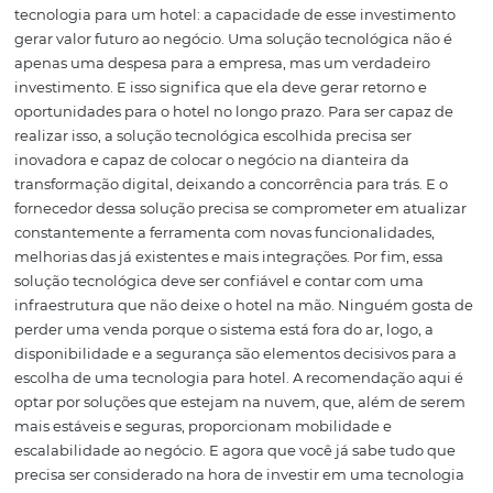
que a ferramenta de reservas do hotel também se integr
opções menos famosas e explore novos mercados com is
mesmo vale para as
Travel Management Companies
, o
que podem ser traduzidas como Companhias de
Gerenciamento de Viagens. Enquanto as OTAs são volta
o público final, as TMCs são voltadas para o mercado cor
e permitem uma boa diversificação e oportunidades ex
para um hotel. Por fim, metabuscadores, como o TripAdvi
Trivago e o HotelsCombined, são canais de promoção
obrigatórios: para ser encontrado, um hotel precisa estar
Portanto, as soluções de tecnologia escolhidas para a e
devem contemplar integrações a essas ferramentas exte
Certifique-se de que 
tecnologia gera valor