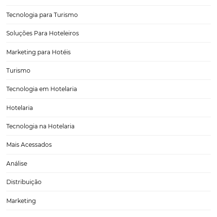
Confira informações que te ajudarão a evitar o
abandono de carrinho
O abandono de carrinho é um fator determinante na ocupação de u
Embora não seja uma ocorrência que pode ser totalmente eliminad
medidas que você pode tomar para evitá-lo e, desse modo, melhora
conversão e os seus…
CATEGORIAS
Tecnologia Hoteleira
Gestão Financeira
Cases de Sucesso
Tecnologia no Turismo
Gestão Hoteleira
Sustentabilidade