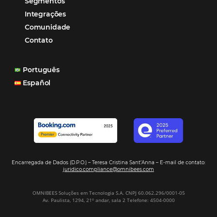
Mais Acessados
Análise
Distribuição
Marketing
POSTS RECENTES
Hotel Report 2026 revela números e apont
oportunidades para destinos brasileiros
Corpus Christi 2026 revela demanda mais
distribuída e oportunidades para turismo n