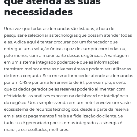
um administrador pode, por exemplo, perceber uma va
anormal em um feriado, descobrir as causas disso e tom
para solucionar esse problema. Nessa mesma linha, val
citar ferramentas tecnológicas que possam monitorar os
e a disponibilidade da
concorrência
, o que também aj
definição de
estratégias de preços
e até na expansão. P
soluções informatizadas de
marketing
e
fidelização de
clientes
também são algumas das tecnologias importa
para o sucesso do hotel.
Escolha uma tecnolog
que atenda às suas
necessidades
Uma vez que todas as demandas são listadas, é hora de