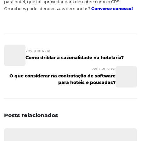
futuro ao negócio
Depois de considerar todas as etapas anteriores, ainda é
recomendável uma última avaliação antes de escolher 
tecnologia para um hotel: a capacidade de esse investi
gerar valor futuro ao negócio. Uma solução tecnológica 
apenas uma despesa para a empresa, mas um verdadei
investimento. E isso significa que ela deve gerar retorno
oportunidades para o hotel no longo prazo. Para ser cap
realizar isso, a solução tecnológica escolhida precisa ser
inovadora e capaz de colocar o negócio na dianteira da
transformação digital, deixando a concorrência para trás
fornecedor dessa solução precisa se comprometer em at
constantemente a ferramenta com novas funcionalidade
melhorias das já existentes e mais integrações. Por fim, 
solução tecnológica deve ser confiável e contar com um
infraestrutura que não deixe o hotel na mão. Ninguém 