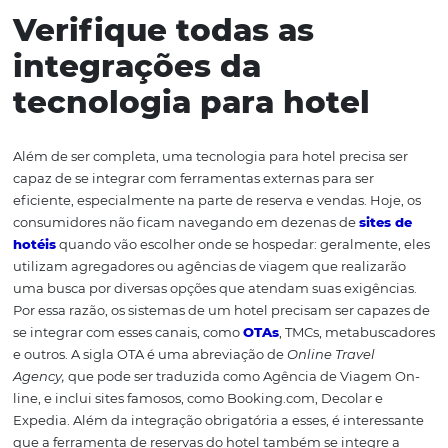
pesquisar e selecionar as tecnologias que possam atend
elas. A dica aqui é tentar procurar por um fornecedor qu
entregue uma solução única capaz de cumprir com toda
pelo menos, com a maior parte dessas exigências. A va
em um sistema integrado poderoso é que as informaçõe
transitam melhor entre as diversas áreas e podem ser ut
de forma conjunta. Se o mesmo fornecedor atende as 
por um CRS e por uma ferramenta de BI, por exemplo, é 
que os dados gerados pelas reservas poderão alimentar
efetividade, as análises expostas na dashboard de inteli
do negócio. Uma simples venda em um hotel envolve u
ecossistema de recursos tecnológicos, desde a parte da 
em si até os pagamentos finais e a fidelização do cliente
tudo isso é gerenciado por sistemas integrados, a sinergi
maior, e os resultados, melhores.
Verifique todas as