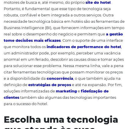
disso, também é importante saber quais são as possibili
oportunidades que a tecnologia é capaz de explorar no s
sistema de gerenciamento de reservas, por exemplo, é
tecnologia que não pode faltar em um
hotel,
independentemente do seu porte
. Também ch
de CRS, que é a sigla para
Central Reservation System
, e
software responsável por centralizar todos os pedidos de
das acomodações do estabelecimento. Sem um bom CRS
hotel perde oportunidades de venda por meio de agênci
motores de busca e, até mesmo, do próprio
site do hote
Portanto, é fundamental que esse tipo de tecnologia sej
robusta, confiável e bem integrada a outros serviços. Ou
necessidade tecnológica básica em hotéis são as ferram
Business Intelligence (BI), que fornecem informações 
real sobre o desempenho do negócio e permitem que
a
tome decisões mais eficazes
. Com o suporte de uma in
que monitora todos os
indicadores de performance do