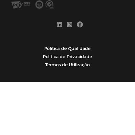
Corpus Christi 2026: destinos mais procur
tendências de compra dos viajantes
Nova integração Niara + Asksuite: transfo
conversas em reservas
Estudo da Omnibees aponta que reservas 
hotéis cresceram 8% em 2025