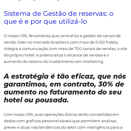
com o próprio site do Hotel ou Pousada entre as opções
destacadas, refletirá em mais vendas no final do dia.
Só em 2017, os
metabuscador
como são conhecidos esses
s
para reservas de hotel
,
movimentaram US$ 33 bilhõe
negócios.
Gerenciar esses múltiplos canais sem tecnologia é prat
impossível, por isso o uso de
Channel Manager
(Gestor d
Canais) ou
Central Reservation Systems (CRS)
é fundamen
Você pode potencializar a distribuição dos seus quartos,
utilizando uma ferramenta que unifique a disponibilid
estoque.
Por exemplo: seu hotel disponibilizou dez
apartamentos no
Booking,
cinco na
CVC
, três no seu pró