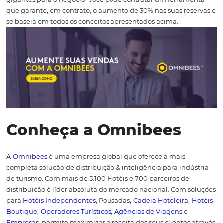
Processos de Vendas
bem definidos, com informações
rotinas claras para a equipe de vendas;
Um modelo de gestão com KPI’s de Vendas que real
façam sentido para o negócio, e que recebam
acompanhamento sistemático;
Ferramentas tecnológicas que facilitem e acelerem a
execução das atividades e as tomadas de decisão;
Um time de reservas alinhado com os objetivos do Hot
com conhecimento necessário para desempenhar seu p
com excelência.
Um estratégia de vendas para hotéis que alcança result
significativos é aquela que contempla, também, o trei
do time.
É importante lembrar que a capacitação e o
treinamento não se restringem apenas ao time de vend
devem ser realizados com todos os colaboradores que e
envolvidos com o atendimento ao cliente (recepcionistas