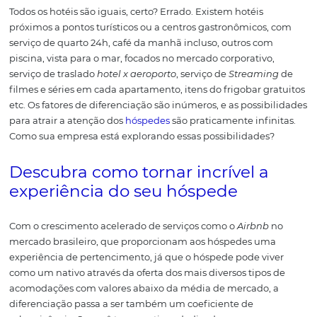
Entendendo, a partir das forças e fraquezas onde seu hote
posicionar, será possível explorar as melhores oportunid
evitar ameaças desnecessárias.
Desta forma, ficará muit
fácil e dinâmico entender e estruturar as estratégias mai
adequadas para vender mais e alcançar os resultados es
Análise de dados: como tomar a
melhores decisões em seu hotel
#2 Defina seu fator d
diferenciação
Todos os hotéis são iguais, certo? Errado.
Existem hotéis
próximos a pontos turísticos ou a centros gastronômicos