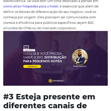
serviço de quarto 24h, café da manhã incluso, outros co
piscina, vista para o mar, focados no mercado corporativ
serviço de traslado
hotel x aeroporto
, serviço de
Streami
filmes e séries em cada apartamento, itens do frigobar g
etc.
Os fatores de diferenciação são inúmeros, e as possi
para atrair a atenção dos
hóspedes
são praticamente infi
Como sua empresa está explorando essas possibilidade
Descubra como tornar incrível a
experiência do seu hóspede
Com o crescimento acelerado de serviços como o
Airbnb
mercado brasileiro, que proporcionam aos hóspedes u
experiência de pertencimento, já que o hóspede pode vi
como um nativo através da oferta dos mais diversos tipo
acomodações com valores abaixo da média de mercado,