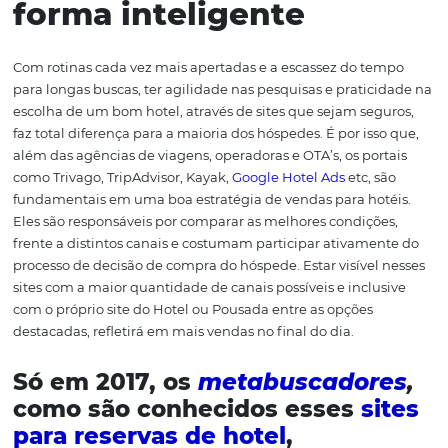
diferenciação passa a ser também um coeficiente de
sobrevivência.
Se você tem um time dedicado a pensar
como atrair hóspedes para o hotel
, é essencial que além
definir os fatores de diferenciação do seu negócio, você 
conheça por origem.
Eles precisam ser comunicados co
clareza e eficiência para públicos específicos, sejam B2C
oriundos de OTAs ou do mercado corporativo.