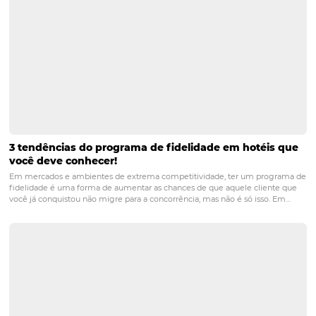
#6 Busque ajuda com
quem entende de
estratégias de vendas
para hotéis
Estruturar uma estratégia de vendas para hotéis (e para 
segmentos) exige, além de inteligência comercial, muit
expertise no assunto, desta forma, é possível que não co
desenhá-la por conta própria.
Em um mercado competit
como o hoteleiro, uma decisão errada pode significar pr
gigantes para o negócio.
Você pode contratar um ferra
que garante, em contrato, o aumento de 30% nas suas re
se baseia em todos os conceitos apresentados acima.