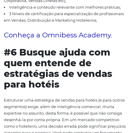
avaliações
que são postadas sobre os seus hotéis?
Qual o nível de atenção dado as avaliações postadas?
Os hóspedes recebem devolutivas?
Os feedbacks e avaliações são em sua maioria positiv
negativos?
Qual é a postura da sua equipe quando um cliente re
uma avaliação negativa e sinaliza suas insatisfações?
Como você sistematiza o histórico dessas informações
#5 Tenha um time de
reservas de alta
produtividade
Os pilares da produtividade de vendas de um hotel são: