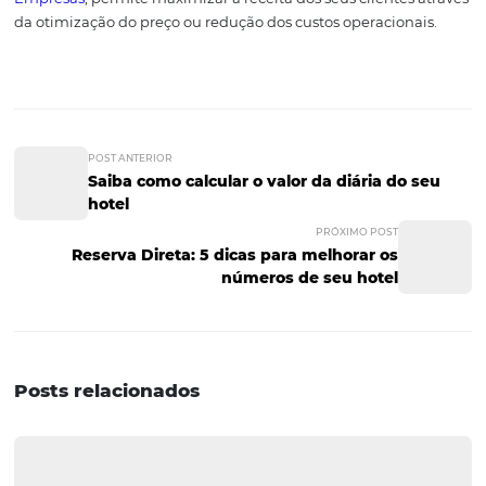
camareiras, seguranças, garçons etc.).
Isto porque, todas
pessoas exercem influência sobre a experiência do hósp
podem deixar uma boa ou má impressão do hotel ao fin
estadia.
Pensando nisso, a Omnibees desenvolveu a Ac
uma iniciativa que tem como objetivo oferecer aos profi
hoteleiros:
Certificação para capacitar os colaboradores do Hotel
total potência da ferramenta;
Melhores estratégias aplicadas a cada segmento de
distribuição (Operadoras, OTA’s, Agências de Viagem
Corporativa, Vendas Diretas etc);
Inteligência e conteúdo relevante com melhores práti
3 Níveis de certificação para especialização de profiss
em Vendas, Distribuição e Marketing Hoteleiros;
Conheça a Omnibess Academy.