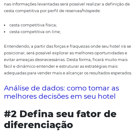
competidores por origem tem implicações diretas para 
definição de preços nas OTAs.
Por exemplo: seu hotel t
infraestrutura completa, entretanto, com uma localiza
menos valorizada do que a do seu concorrente, que pos
infraestrutura equivalente.
Mas como realizar essa análi
metodologia eficiente para analisar o macroambiente e
potencialidades da sua propriedade é a
análise SWOT
. 
matriz FOFA, as forças, fraquezas, oportunidades e ame
enfrentadas, interna e externamente, estarão claras para
Através da matriz SWOT você pode, por exemplo, analisa
desempenho do seu hotel nos
canais de venda
, nota, cr
posicionamento (ranking das páginas) etc.
Além disso, 
nas informações levantadas será possível realizar a defi
cesta competitiva por perfil de reservas/hóspede:
cesta competitiva física;
cesta competitiva on-line;