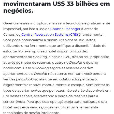
#3 Esteja presente e
diferentes canais de
forma inteligente
Com rotinas cada vez mais apertadas e a escassez do t
para longas buscas, ter agilidade nas pesquisas e pratic
escolha de um bom hotel, através de sites que sejam seg
faz total diferença para a maioria dos hóspedes.
É por is
além das agências de viagens, operadoras e OTA’s, os por
como Trivago, TripAdvisor, Kayak,
Google Hotel Ads
etc, 
fundamentais em uma boa estratégia de vendas para ho
Eles são responsáveis por comparar as melhores condiçõ
frente a distintos canais e costumam participar ativame
processo de decisão de compra do hóspede. Estar visível
sites com a maior quantidade de canais possíveis e inclu