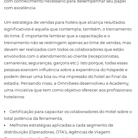
ganhando muito destaque, é uma prática comum o anfi
solicitar ao hóspede que deixe uma avaliação pública s
estadia, após deixar um
feedback
privado para o anfitriã
opinião do hóspede é importante, tanto para que o anfit
mantenha o nível de satisfação requerido pela platafor
possa realizar melhorias a partir da experiência do clien
para que futuros hóspedes possam ter segurança em rea
sua reserva com aquele anfitrião.
Dada a importância deste ite
responda com sinceridade às
perguntas a seguir:
É possível ter ideias inovadoras para hotéis sem ouvir 
hóspedes?
Seu negócio realiza um acompanhamento constante