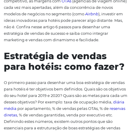
pensado sobre
estratégias de vendas para hotéis
, com
objetivo de aumentar a taxa de ocupação sem perder
rentabilidade, em um setor que tem passado por
transformações impactantes.
A grande questão é: co
conseguir elevar as taxas de ocupação de forma lucr
crescente?
Considerando o mercado que está cada vez
competitivo, as margens com
OTAs
(agências de viagem
cada vez mais apertadas, além da concorrência de novo
modelos de negócios no segmento (como
Airbnb
), inve
ideias inovadoras para hotéis pode parecer algo distante
não é. Confira nesse artigo 6 passos para desenhar uma
estratégia de vendas de sucesso e saiba como integrar
marketing e vendas com dinamismo e facilidade.
Estratégia de vendas
para hotéis: como faz