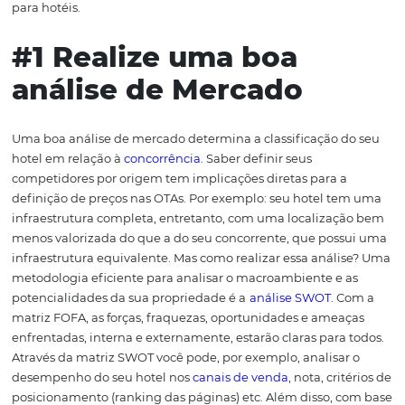
O primeiro passo para desenhar uma boa estratégia de
para hotéis é ter objetivos bem definidos. Quais são os o
do seu hotel para 2019 e 2020? Quais são as metas para
desses objetivos?
Por exemplo: taxa de ocupação média
média
por apartamento, % de vendas pelas OTAs, % de
r
diretas
, % de vendas garantidas, venda por executivo etc
Definindo estes números, existem outros pontos que sã
essenciais para a estruturação de boas estratégias de v
para hotéis.
#1 Realize uma boa
análise de Mercado
Uma boa análise de mercado determina a classificação 
hotel em relação à
concorrência
. Saber definir seus