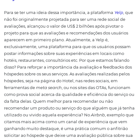
integra a comunicação com mais de 700 canais de vendas
do próprio hotel, e potencializa o alcance de vendas e o
aumento do retorno do investimento em marketing.
A estratégia é tão eficaz, qu
garantimos, em contrato, 30
aumento no faturamento do 
hotel ou pousada.
Com nosso CRS, suas operações diárias serão convertida
dados com gráficos personalizáveis que permitem analis
prever e atuar nas tendências do setor com inteligência 
área gestão de receitas/vendas precificar no tempo cert
unidade.