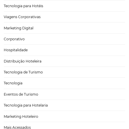
Como Criar Conteúdo de Marca Para seu Hotel ou
Pousada
Nos dias de hoje, a importância do conteúdo de marca para hotéis 
não pode ser subestimada. Em um mercado cada vez mais competit
empresas precisam se destacar não apenas pela qualidade de seus se
mas também pela…
CATEGORIAS
Tecnologia para Turismo
Marketing para Hotéis
Soluções Para Hoteleiros
Tecnologia em Hotelaria