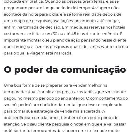
Hoje em dia, nenhum hotel consegue maximizar o resu
das suas vendas sem ter uma visão de antecipação da
estratégia. Levando em conta o calendário brasileiro, o i
segundo semestre, por exemplo, é o momento ideal par
e se programar para as férias de verão — que só vão aco
dois meses depois. Um ponto importante na construção
estratégia é aproveitar a praticidade que as
ferramenta
disponíveis
oferecem para que essa antecipação possa 
colocada em prática. Quando as pessoas tiram férias, ela
programam por um longo período de tempo. A viagem 
acontece da noite para o dia; ela se torna realidade depo
uma etapa de pesquisas, avaliações, orçamentos até che
enfim, na tomada de decisão. Em média, as reservas nos
costumam ser feitas com 30 ou até 45 dias de antecedên
importante montar o seu plano de ação pensando nesse 
que começou a fazer as pesquisas quase dois meses ante