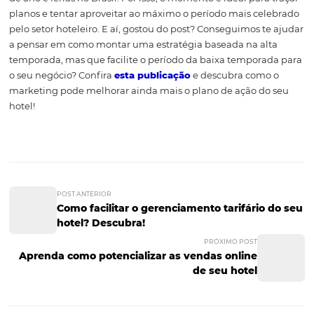
Muitas vezes, se torna impossível vender mais durante a 
temporada. Com todos os quartos ocupados, não existe 
de receber ainda mais hóspedes no hotel. No entanto, v
muito não necessariamente é a mesma coisa que vende
O que deve ser levado em consideração é a receita real 
apartamento traz para o estabelecimento, número que 
encontrado por meio do RevPAR, o cálculo que mostra o 
diária média multiplicado pela taxa de ocupação. Para
conseguir vender melhor é preciso analisar e dar valor a
informações sobre seus hóspedes, além de prestigiar os
parceiros que te ajudam nos momentos mais complicad
Recorrer ao Business Intelligence é a melhor maneira d
conseguir montar um plano baseado em números reais 
apenas em suposições. Atualmente, não é mais viável tr
em um hotel que funcione apenas com base no imediat
Na alta temporada está quase tudo garantido: você já s
vai vender mais. O objetivo das estratégias de distribuiç