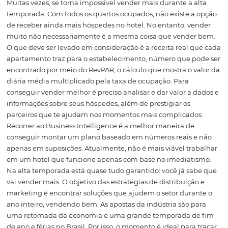
conseguir manter vários canais de distribuição e constru
parcerias estratégicas. Com a ferramenta, é possível oxi
leque de parceiros, construindo uma lógica de precifica
baixa temporada, obviamente, a demanda cai. Por isso 
importante ter uma estratégia para vender com mais q
na alta. Esse alcance vai facilitar a vida do gestor nos me
menor movimento. Vender com mais qualidade signific
conseguir antecipar as vendas ao máximo e analisar tan
histórico do hotel quanto o do mercado para melhorar 
apenas a taxa de ocupação, mas a diária média do
estabelecimento. Tudo isso contribui para uma maior
tranquilidade nos períodos de baixa procura.
Como conseguir vend
melhor