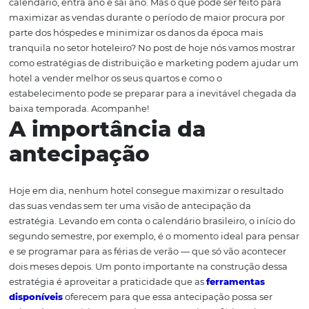
ano o verão vai chegar. E isso significa que, qualquer que
situação econômica, os meses de dezembro a fevereiro 
calor no Brasil. E, mesmo nos momentos mais complica
desafiadores, haverá a tão esperada alta temporada.
Consequentemente, os hotéis também precisam encara
certeza de que a baixa temporada vai ser uma realidade
calendário, entra ano e sai ano. Mas o que pode ser feito
maximizar as vendas durante o período de maior procur
parte dos hóspedes e minimizar os danos da época mais
tranquila no setor hoteleiro? No post de hoje nós vamos
como estratégias de distribuição e marketing podem a
hotel a vender melhor os seus quartos e como o
estabelecimento pode se preparar para a inevitável ch
baixa temporada. Acompanhe!
A importância da
antecipação