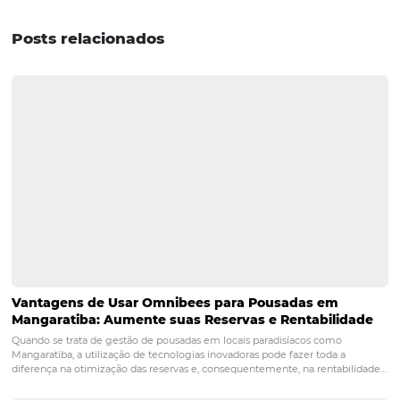
marketing é encontrar soluções que ajudem o setor dur
ano inteiro, vendendo bem. As apostas da indústria são 
uma retomada da economia e uma grande temporada 
de ano e férias no Brasil. Por isso, o momento é ideal par
planos e tentar aproveitar ao máximo o período mais ce
pelo setor hoteleiro. E aí, gostou do post? Conseguimos 
a pensar em como montar uma estratégia baseada na a
temporada, mas que facilite o período da baixa tempor
o seu negócio? Confira
esta publicação
e descubra com
marketing pode melhorar ainda mais o plano de ação d
hotel!
POST ANTERIOR