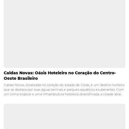
Como facilitar o gerenciamento tarifário
hotel? Descubra!
PRÓXIMO POST
Aprenda como potencializar as vendas online
de seu hotel
Posts relacionados