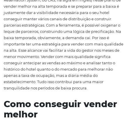
souber que um apartamento não estará mais disponível
para a estratégia que você quer montar. Para atingir um
em potencial ou refrescar a memória de um cliente reco
o
uso de e-mail
pode ser uma boa opção. Para essa ferr
funcionar, é preciso segmentar seu público e criar cam
específicas para ele. A comunicação com o hóspede, alé
uma excelente estratégia de vendas, serve como forma 
melhorar o relacionamento com ele.
Como uma ferrament
pode ajudar
O papel de um
sistema de gestão de reservas
(Central
Reservation System, ou CRS, na sigla em inglês) nesse p
vender melhor na alta temporada e se preparar para a b
justamente dar a visibilidade necessária para o seu hote