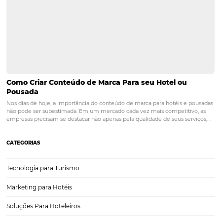
Vantagens de Usar Omnibees para Pousadas em
Mangaratiba: Aumente suas Reservas e Rentabil
Quando se trata de gestão de pousadas em locais paradisíacos com
Mangaratiba, a utilização de tecnologias inovadoras pode fazer toda
diferença na otimização das reservas e, consequentemente, na rent
do negócio. Nesse contexto, a Omnibees se destaca como uma…