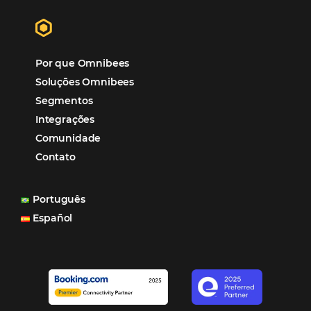
Tecnologia para Hotelaria
Marketing Hoteleiro
Mais Acessados
Análise
Distribuição
Marketing
POSTS RECENTES
Hotel Report 2026 revela números e apont
oportunidades para destinos brasileiros