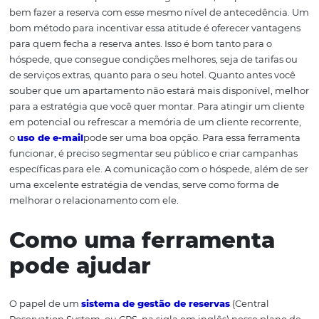
para o qual a viagem está marcada.
O poder da comunica
Uma boa forma de se preparar para vender melhor na
temporada atual é analisar os preços e as tarifas que seu
pagou no mesmo período do ano anterior. O comporta
seu hóspede é um dado fundamental que deve ser expl
para tornar sua estratégia de venda mais acertada. A
antecedência, como falamos, também é um outro ponto
atenção. Se o seu cliente pesquisa o hotel em que ele va
as férias tanto tempo antes da viagem em si, ele pode m
bem fazer a reserva com esse mesmo nível de antecedê
bom método para incentivar essa atitude é oferecer va
para quem fecha a reserva antes. Isso é bom tanto para 
hóspede, que consegue condições melhores, seja de tari
de serviços extras, quanto para o seu hotel. Quanto ante