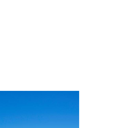
is Direto
de soluções que otimizem a performance dos hotéis e
oferecendo uma série de vantagens…
lientes.