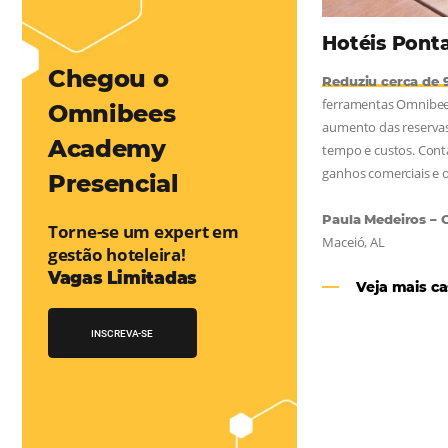
mentou em 1.000% Suas Vendas
na
Friday, cada dia conta — e cada clique pode se transformar em
esse desafio e, junto à equipe da Niara, implementou duas
 e eficaz. O resultado? Um aumento…
Chegou o