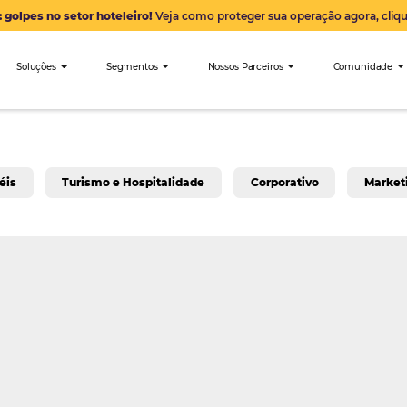
Alerta: golpes no setor hoteleiro!
Veja como proteger sua 
nibees
Soluções
Segmentos
Nossos Parceiro
a para Hotéis
Turismo e Hospitalidade
Corpo