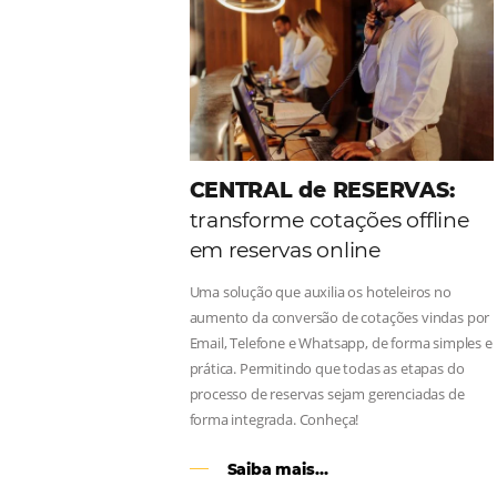
Como o Le Canton
Au
Black Friday
Em datas estratégicas como a Black 
uma reserva. O Le Canton entendeu 
soluções da Omnibees de forma ágil
Continue lendo…