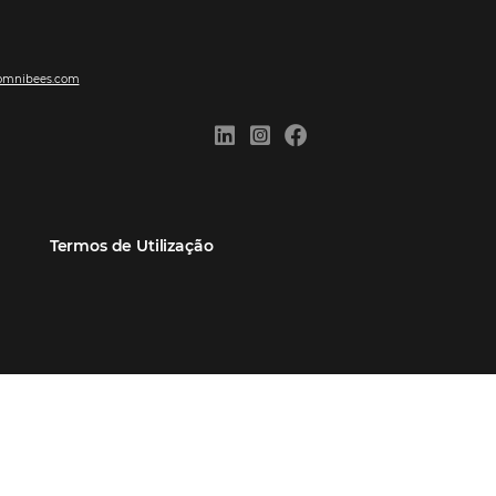
ões
Comunidade
Contato
eiros
Omnibees Academy
Atendimento ao Cliente
Parceiro
Blog
Reclame Aqui
Webinars Omnibees
Carreiras
Casos de Sucesso
Medidas de atuação