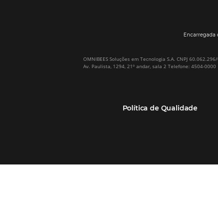
Por que Omnibees
Soluções Omnibees
Sobre a Omnibees
HotéisNet / Operadoras
A Omnibees em números
Gestor de Canais
Nossos Clientes
Bee2Pay Pagamentos
Nossa Equipe
Seguros
Casos de Sucesso
Motor de Reservas
Projeto PT
Website
(RGPC) – Portugal
Central de Reservas
Calculadora de ROI
CRM e Automação de
Marketing
Canal TMCs e Empresas
Soluções Bee2Bee