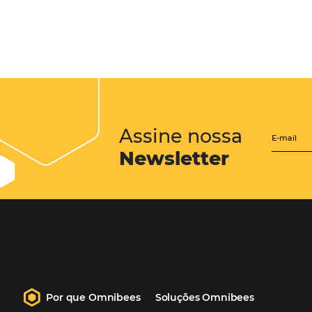
CENTRAL de RESERV
transforme cotações of
em reservas online
Uma solução que auxilia os hoteleir
aumento da conversão de cotações 
Email, Telefone e Whatsapp, de form
prática. Permitindo que todas as et
processo de reservas sejam gerenci
forma integrada. Conheça!
Saiba mais…