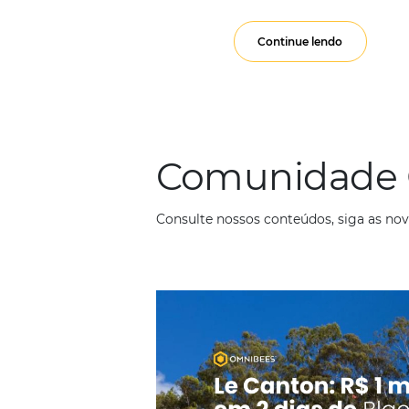
Diferen
Em
Tecnologia Hot
O mercado de reserv
a experiência do cli
Continue lendo
Comunid
Consulte nossos conteúdos, s