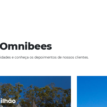
ciais e Como Vender Ma
eleira
28 de abril de 2025
as online tem evoluído rapidamente, e com ele, a necessidade 
ente. O Motor de Reservas Omnibees se destaca nesse cenário, 
ade
Omnibees
iga as novidades e conheça os depoimentos de nossos c