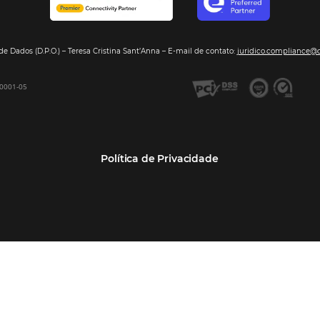
Segmentos
Integraç
Dados de Mercado
Pousadas
Nossos Parc
Inteligência de Dados
Hotéis
Seja nosso 
GDS Sabre, Amadeus
Redes Hoteleiras
Integração PMS
Resorts e Spas
Bee2Bee – Extranet
Agências de Viagens
Bee2Bee – Pagamento
Operadoras Turísticas
Seguro
TMCs
Bee2Bee – Operadora e
Empresas
Agência
Bee Price – RMS Light
Bee Price – Yield Manager