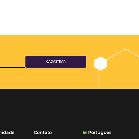
aumento das reservas, produtividade e rentabilidade, além de re
tempo e custos. Contar com a parceria da Omnibees é a garanti
ganhos comerciais e operacionais”
Paula Medeiros – Gerente Comercial
Maceió, AL
Veja mais cases