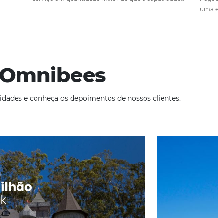
 hotel
O que é um overbooking na hot
Em
Análise
23 de março de 2022
u seja, o excesso
Overbooking ou overselling é um termo u
 um dos principais
por empresas que se refere à prática de
éis é a
serviço em quantidade maior do que a c
as plataformas.
que a empresa pode fornecer. O overboo
oteleiro, como…
mais comum do que imaginamos no me
ade
Omnibees