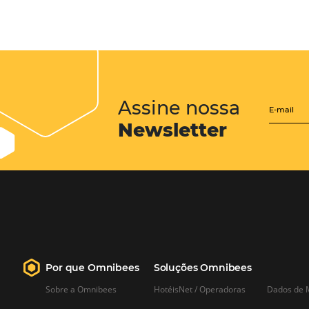
CENTRAL de RESERV
transforme cotações of
em reservas online
Uma solução que auxilia os hoteleir
aumento da conversão de cotações 
Email, Telefone e Whatsapp, de form
prática. Permitindo que todas as et
processo de reservas sejam gerenci
forma integrada. Conheça!
Saiba mais…