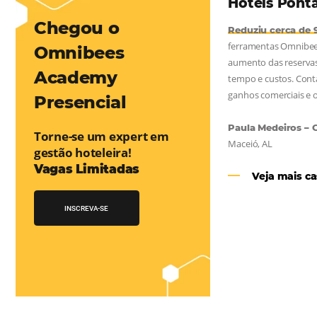
mentou em 1.000% Suas Vendas
na
Friday, cada dia conta — e cada clique pode se transformar em
esse desafio e, junto à equipe da Niara, implementou duas
 e eficaz. O resultado? Um aumento…
Chegou o