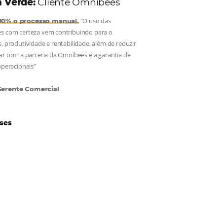
Hotéis Ponta Verde:
Cliente Omnibees
“O uso das
Reduziu cerca de 90% o processo manual.