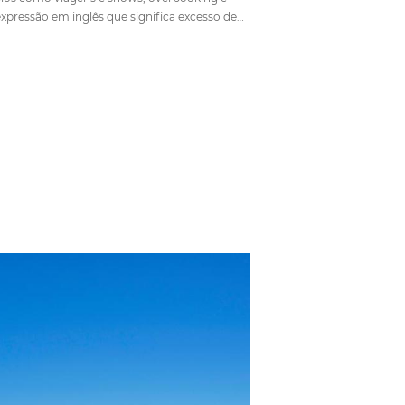
elaria?
O que é Overbooking na hotelaria e
como solucionar
Em
Análise
22 de agosto de 2019
tilizado
 vender um
Situação relativamente comum em outras área
apacidade
negócios como viagens e shows, overbooking 
king é
uma expressão em inglês que significa excesso
rcado…
reservas, ou seja, quando seu hotel recebe rese
acima da capacidade máxima. Embora seja util
por companhias de…