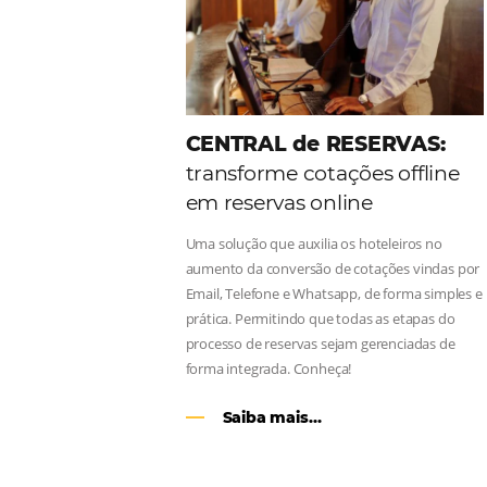
Como o Le Canton
Au
Black Friday
Em datas estratégicas como a Black 
uma reserva. O Le Canton entendeu 
soluções da Omnibees de forma ágil
Continue lendo…