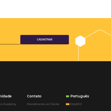
ferramentas Omnibees com certeza vem contribuindo para o
aumento das reservas, produtividade e rentabilidade, além de re
tempo e custos. Contar com a parceria da Omnibees é a garanti
ganhos comerciais e operacionais”
Paula Medeiros – Gerente Comercial
Maceió, AL
Veja mais cases