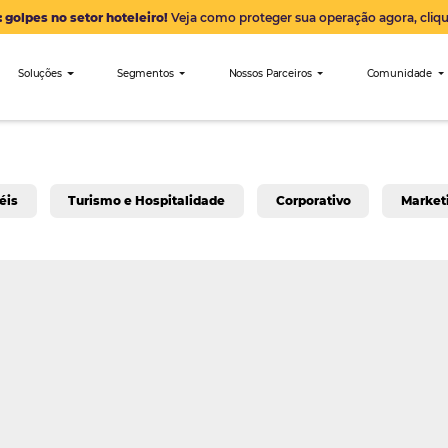
Alerta: golpes no setor hoteleiro!
Veja como proteger sua 
nibees
Soluções
Segmentos
Nossos Parceiro
a para Hotéis
Turismo e Hospitalidade
Corpo