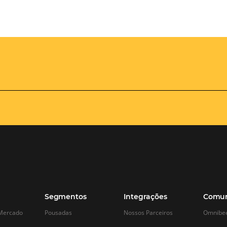
Omnibees
Academy
AS:
Presencial
fline
Torne-se um expert em
gestão hoteleira!
os no
Vagas Limitadas
vindas por
a simples e
apas do
INSCREVA-SE
adas de