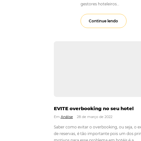
overboo
Em
Tecnologia em 
Nos últimos anos, a t
ferramenta essencial
gestores hoteleiros…
Continue lendo