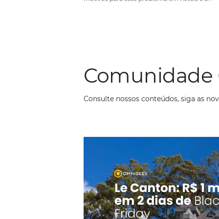
EVITE overbooking no seu
Em
Análise
28 de março de 2022
Saber como evitar o overbooking, o
de reservas, é tão importante pois
motivos para esse problema em hot
distribuição de quartos em múltipl
Por isso, que empresas do setor h
Comunid