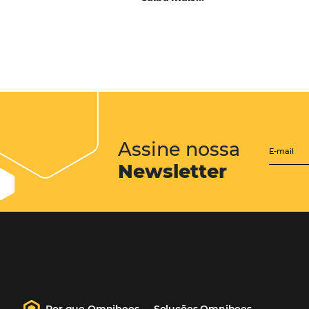
CENTRAL de RESERV
transforme cotações of
em reservas online
Uma solução que auxilia os hoteleir
aumento da conversão de cotações 
Email, Telefone e Whatsapp, de form
prática. Permitindo que todas as et
processo de reservas sejam gerenci
forma integrada. Conheça!
Saiba mais…