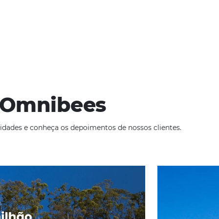
ompleto
ra
4 de junho de 2025
ey Performance Indicators) essenciais de revenue é fundamental
mento da concorrência e a evolução das tecnologias, torna-se 
te fazem…
ade
Omnibees