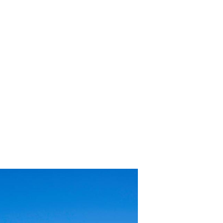
 para o sucesso de qualquer gestor na indústria
cada vez mais necessário compreender quais