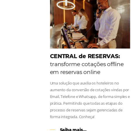
Como o Le Canton
Au
Black Friday
Em datas estratégicas como a Black 
uma reserva. O Le Canton entendeu 
soluções da Omnibees de forma ágil
Continue lendo…