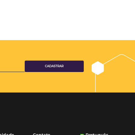
ferramentas Omnibees com certeza vem contribuindo para o
aumento das reservas, produtividade e rentabilidade, além de re
tempo e custos. Contar com a parceria da Omnibees é a garanti
ganhos comerciais e operacionais”
Paula Medeiros – Gerente Comercial
Maceió, AL
Veja mais cases