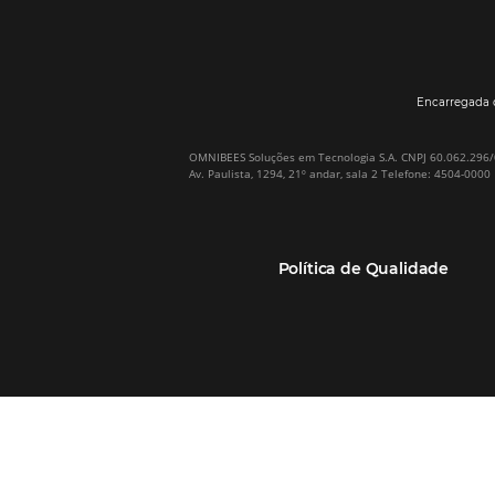
Por que Omnibees
Soluções Omnibees
Sobre a Omnibees
HotéisNet / Operadoras
A Omnibees em números
Gestor de Canais
Nossos Clientes
Bee2Pay Pagamentos
Nossa Equipe
Seguros
Casos de Sucesso
Motor de Reservas
Projeto PT
Website
(RGPC) – Portugal
Central de Reservas
Calculadora de ROI
CRM e Automação de
Marketing
Canal TMCs e Empresas