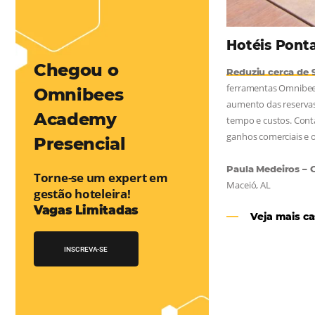
mentou em 1.000% Suas Vendas
na
Friday, cada dia conta — e cada clique pode se transformar em
esse desafio e, junto à equipe da Niara, implementou duas
 e eficaz. O resultado? Um aumento…
Chegou o