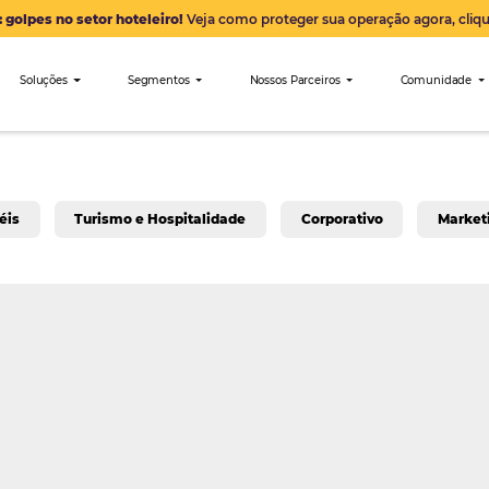
Alerta: golpes no setor hoteleiro!
Veja como proteger sua 
nibees
Soluções
Segmentos
Nossos Parceiro
a para Hotéis
Turismo e Hospitalidade
Corpo