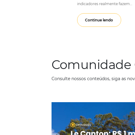
Guia C
Em
Gestão Hotelei
Monitorar os KPIs (K
hoteleira. Com o au
indicadores realmen
Continue lendo
Comunid