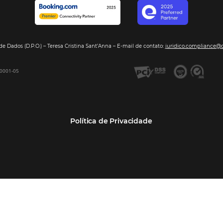
Segmentos
Integraç
Dados de Mercado
Pousadas
Nossos Parc
Inteligência de Dados
Hotéis
Seja nosso 
GDS Sabre, Amadeus
Redes Hoteleiras
Integração PMS
Resorts e Spas
Bee2Bee – Extranet
Agências de Viagens
Bee2Bee – Pagamento
Operadoras Turísticas
Seguro
TMCs
Bee2Bee – Operadora e
Empresas
Agência
Bee Price – RMS Light