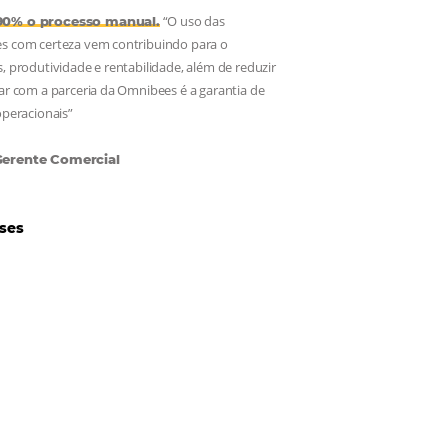
Hotéis Ponta Verde:
Cliente Omnibees
“O uso das
Reduziu cerca de 90% o processo manual.
ferramentas Omnibees com certeza vem contribuindo para o