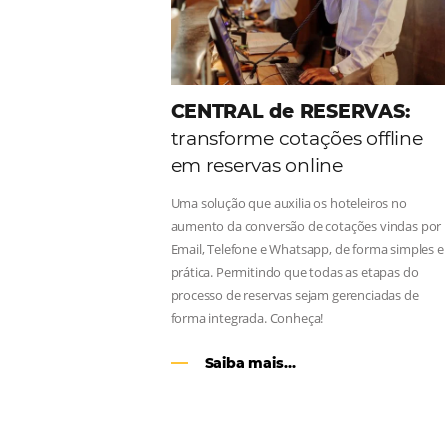
Como o Le Canton
Au
Black Friday
Em datas estratégicas como a Black 
uma reserva. O Le Canton entendeu 
soluções da Omnibees de forma ágil
Continue lendo…