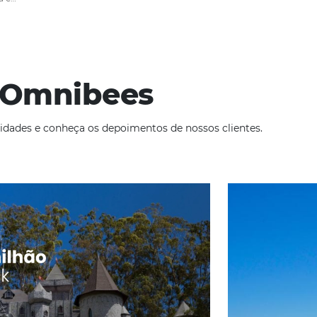
os no seu
es tornou-se
o. Por isso,
m tecnologia e
matizar os
avanço da
…
ade
Omnibees