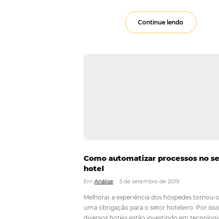
Reserv
Em
Mais Acessado
O motor de reservas
e que auxilia no aum
Continue lendo