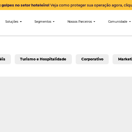
Alerta: golpes no setor hoteleiro!
Veja como proteger sua 
nibees
Soluções
Segmentos
Nossos Parceiro
a para Hotéis
Turismo e Hospitalidade
Corpo