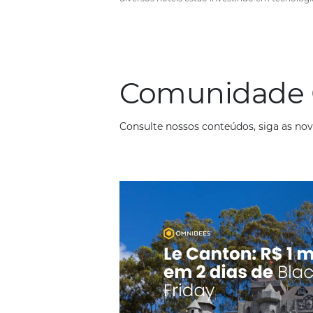
Como automatizar process
hotel
Em
Análise
5 de setembro de 2019
Melhorar a experiência dos hósped
uma obrigação para o setor hoteleir
diversos hotéis estão investindo e
descobrindo os benefícios de auto
processos em sua gestão. Com o 
tecnologia e acesso à ferramentas
Comunid