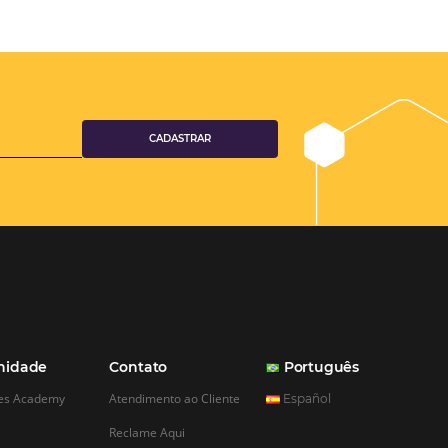
aumento das reservas, produtividade e rentabilidade, além de re
tempo e custos. Contar com a parceria da Omnibees é a garanti
ganhos comerciais e operacionais”
Paula Medeiros – Gerente Comercial
Maceió, AL
Veja mais cases