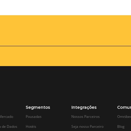
Omnibees
Academy
AS:
Presencial
fline
Torne-se um expert em
gestão hoteleira!
os no
Vagas Limitadas
vindas por
a simples e
apas do
INSCREVA-SE
adas de