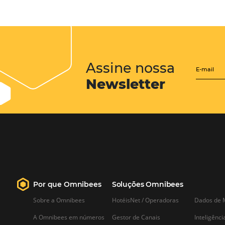
CENTRAL de RESERV
transforme cotações of
em reservas online
Uma solução que auxilia os hoteleir
aumento da conversão de cotações 
Email, Telefone e Whatsapp, de form
prática. Permitindo que todas as et
processo de reservas sejam gerenci
forma integrada. Conheça!
Saiba mais…