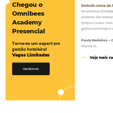
mentou em 1.000% Suas Vendas
na
Friday, cada dia conta — e cada clique pode se transformar em
esse desafio e, junto à equipe da Niara, implementou duas
 e eficaz. O resultado? Um aumento…
Chegou o