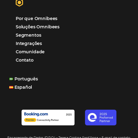
“O uso d
Reduziu cerca de 90% o processo manual.
ferramentas Omnibees com certeza vem contribuindo p
aumento das reservas, produtividade e rentabilidade, a
reduzir tempo e custos. Contar com a parceria da Omni
garantia de ganhos comerciais e operacionais”
Paula Medeiros – Gerente Comercial
Maceió, AL
Veja mais cases
Assine nossa