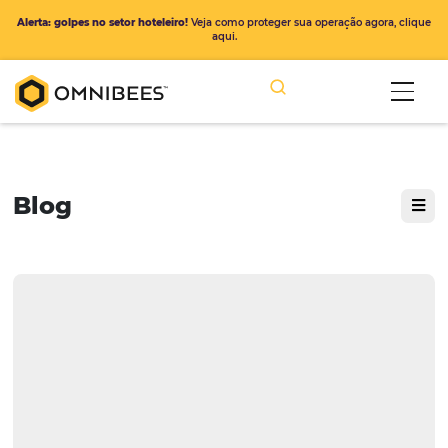
Alerta: golpes no setor hoteleiro!
Veja como proteger sua operação ago
aqui.
Blog