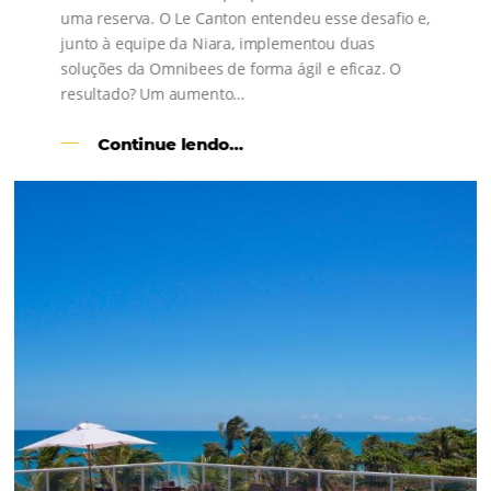
s
l
Como o Le Canton
Aumentou
em 1.000% Suas Vendas
na
Black Friday
Em datas estratégicas como a Black Friday, cada
dia conta — e cada clique pode se transformar e
uma reserva. O Le Canton entendeu esse desafio 
junto à equipe da Niara, implementou duas