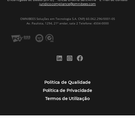
Newsletter
CADASTRAR
Alternative:
Por que Omnibees
Soluções Omnibees
Segmentos
Integrações
Comunidade
Contato