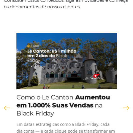
Sites para contratar profissionais de hotelaria
Em
Análise
19 de agosto de 2019
Parte da burocracia ao administrar um hotel, ou qualquer ou
empresa, está no manejo dos seus colaboradores. Contrata
funcionário é crucial para o reconhecimento da qualidade do
serviço. Desta forma se faz necessário que o processo seleti
Comunidade
Omnibees
Consulte nossos conteúdos, siga as novidades e 
os depoimentos de nossos clientes.