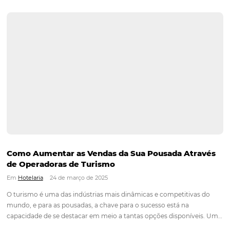
HotéiNet Omnibees: Maximize suas Vendas
Hoteleiras com Conexões a mais de 750 Canai
Em
Tecnologia Hoteleira
24 de março de 2025
O mercado hoteleiro tem passado por mudanças significativ
especialmente com o avanço da tecnologia e a crescente d
por soluções que conectem hotéis a operadoras e canais de
distribuição. Nesse cenário, a HotéisNet da Omnibees se des
como a principal…