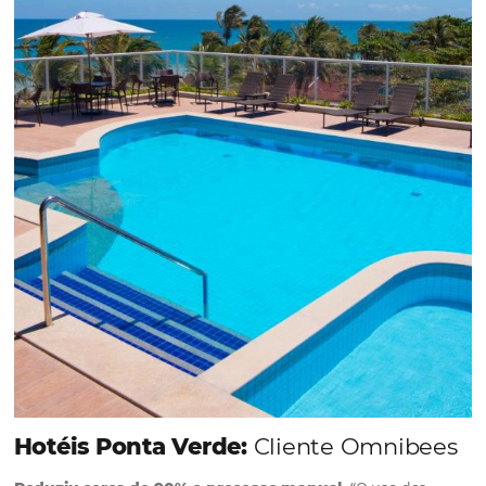
em 1.000% Suas Vendas
na
Black Friday
Em datas estratégicas como a Black Friday, cada
dia conta — e cada clique pode se transformar e
uma reserva. O Le Canton entendeu esse desafio 
junto à equipe da Niara, implementou duas
soluções da Omnibees de forma ágil e eficaz. O
resultado? Um aumento…
Continue lendo…