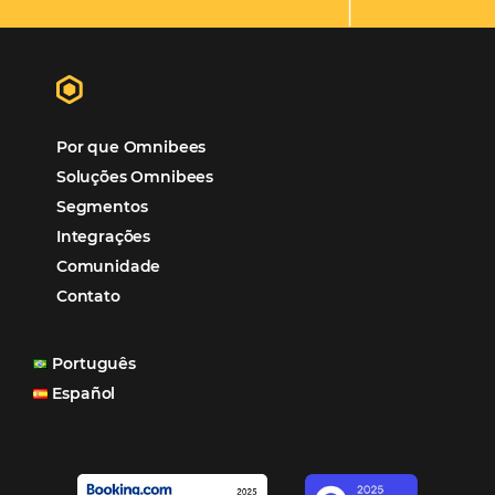
Hotéis Ponta Verde:
Cliente Omni
“O uso d
Reduziu cerca de 90% o processo manual.
ferramentas Omnibees com certeza vem contribuindo p
aumento das reservas, produtividade e rentabilidade, a
reduzir tempo e custos. Contar com a parceria da Omni
garantia de ganhos comerciais e operacionais”
Paula Medeiros – Gerente Comercial
Maceió, AL
Veja mais cases