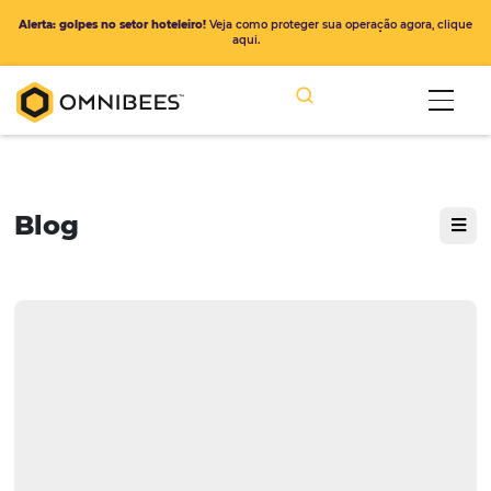
Alerta: golpes no setor hoteleiro!
Veja como proteger sua operação ago
aqui.
Blog