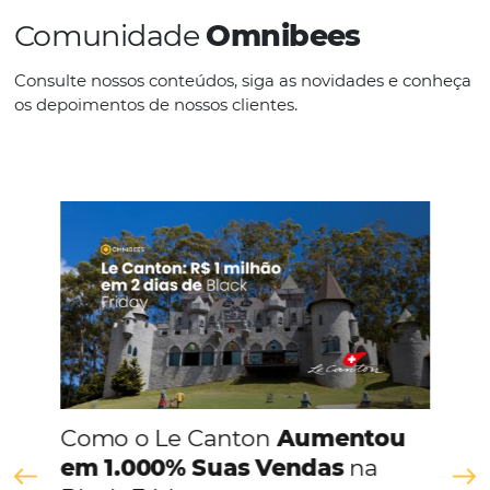
Como Aumentar as Vendas da Sua Pousada At
de Operadoras de Turismo
Em
Hotelaria
24 de março de 2025
O turismo é uma das indústrias mais dinâmicas e competitiv
mundo, e para as pousadas, a chave para o sucesso está na
capacidade de se destacar em meio a tantas opções disponí
estratégia eficaz é aumentar as vendas…
Comunidade
Omnibees