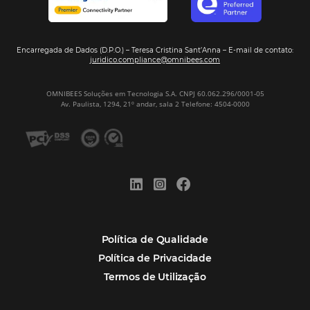
Assine nossa
Newsletter
CADASTRAR
Alternative:
Por que Omnibees