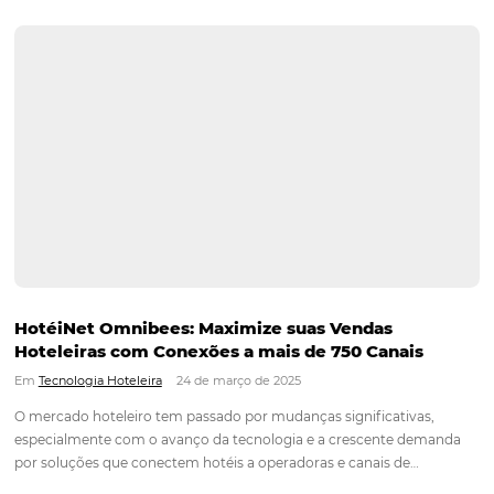
Melhore as Vendas do Seu Hotel em Natal co
Soluções Omnibees
Em
Tecnologia Hoteleira
3 de abril de 2025
Se você é proprietário de um hotel em Natal, no Rio Grande d
sabe que a concorrência no setor de hospedagem é intensa. 
destacar, é essencial adotar soluções que potencializem sua
diretas e melhorem a experiência…