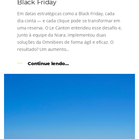
Consulte nossos conteúdos, siga as novidades e 
os depoimentos de nossos clientes.
s
l
Como o Le Canton
Aumentou