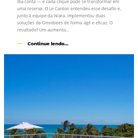
Como o Le Canton
Aumentou
em 1.000% Suas Vendas
na
Black Friday
Em datas estratégicas como a Black Friday, cada
dia conta — e cada clique pode se transformar e
uma reserva. O Le Canton entendeu esse desafio 
junto à equipe da Niara, implementou duas
soluções da Omnibees de forma ágil e eficaz. O
resultado? Um aumento…
Continue lendo…