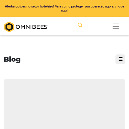
Alerta: golpes no setor hoteleiro!
Veja como proteger sua operação ago
aqui.
Blog