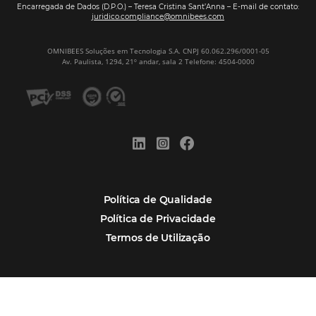
Por que Omnibees
Soluções Omnibees
Segmentos
Integrações
Comunidade
Contato
Português
Español