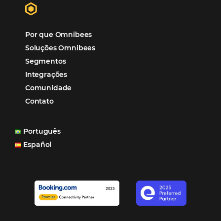
Paula Medeiros – Gerente Comercial
Maceió, AL
Veja mais cases
Assine nossa
Newsletter
CADASTRAR
Alternative: