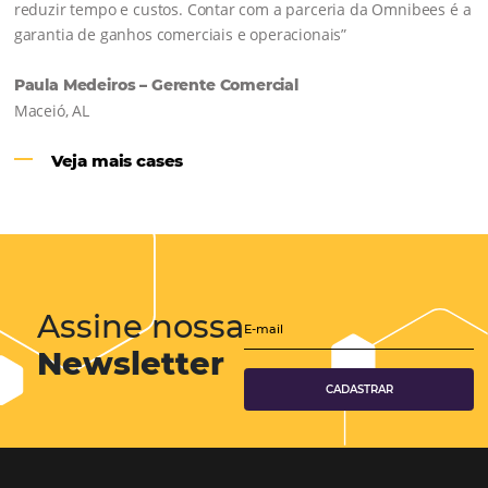
Hotéis Ponta Verde:
Cliente Omni
“O uso d
Reduziu cerca de 90% o processo manual.
ferramentas Omnibees com certeza vem contribuindo p
aumento das reservas, produtividade e rentabilidade, a
reduzir tempo e custos. Contar com a parceria da Omni
garantia de ganhos comerciais e operacionais”