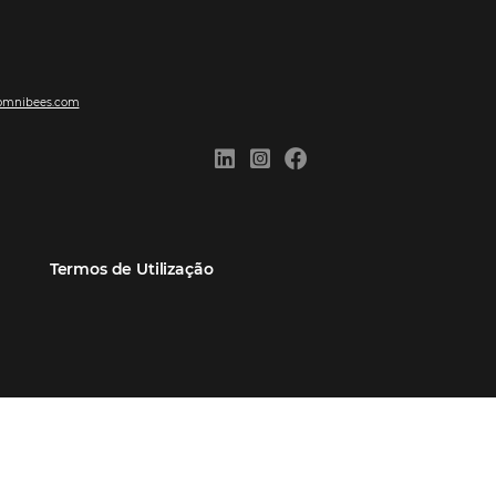
ões
Comunidade
Contato
eiros
Omnibees Academy
Atendimento ao Cliente
Parceiro
Blog
Reclame Aqui
Webinars Omnibees
Carreiras
Casos de Sucesso
Medidas de atuação