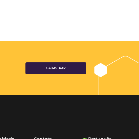
ferramentas Omnibees com certeza vem contribuindo para o
aumento das reservas, produtividade e rentabilidade, além de re
tempo e custos. Contar com a parceria da Omnibees é a garanti
ganhos comerciais e operacionais”
Paula Medeiros – Gerente Comercial
Maceió, AL
Veja mais cases