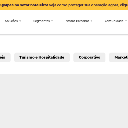
Alerta: golpes no setor hoteleiro!
Veja como proteger sua 
nibees
Soluções
Segmentos
Nossos Parceiro
a para Hotéis
Turismo e Hospitalidade
Corpo