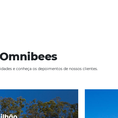
ompleto
ra
4 de junho de 2025
ey Performance Indicators) essenciais de revenue é fundamental
mento da concorrência e a evolução das tecnologias, torna-se 
te fazem…
ade
Omnibees