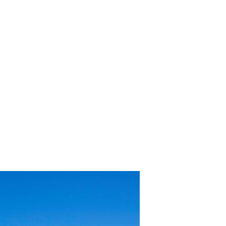
 para o sucesso de qualquer gestor na indústria
cada vez mais necessário compreender quais