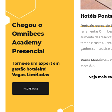
mentou em 1.000% Suas Vendas
na
Friday, cada dia conta — e cada clique pode se transformar em
esse desafio e, junto à equipe da Niara, implementou duas
 e eficaz. O resultado? Um aumento…
Chegou o