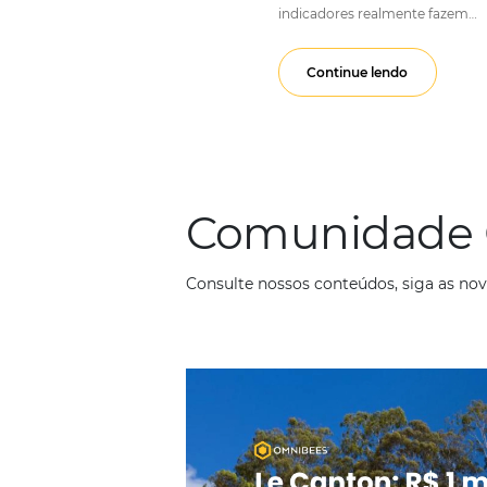
Guia C
Em
Gestão Hotelei
Monitorar os KPIs (K
hoteleira. Com o au
indicadores realmen
Continue lendo
Comunid