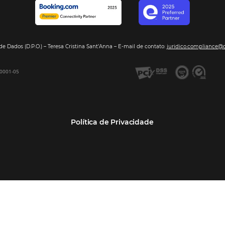
Segmentos
Integraç
Dados de Mercado
Pousadas
Nossos Parc
Inteligência de Dados
Hotéis
Seja nosso 
GDS Sabre, Amadeus
Redes Hoteleiras
Integração PMS
Resorts e Spas
Bee2Bee – Extranet
Agências de Viagens
Bee2Bee – Pagamento
Operadoras Turísticas
Seguro
TMCs
Bee2Bee – Operadora e
Empresas
Agência
Bee Price – RMS Light