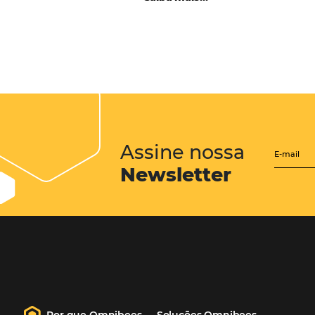
CENTRAL de RESERV
transforme cotações of
em reservas online
Uma solução que auxilia os hoteleir
aumento da conversão de cotações 
Email, Telefone e Whatsapp, de form
prática. Permitindo que todas as et
processo de reservas sejam gerenci
forma integrada. Conheça!
Saiba mais…