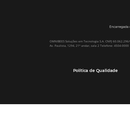
Por que Omnibees
Soluções Omnibees
Sobre a Omnibees
HotéisNet / Operadoras
A Omnibees em números
Gestor de Canais
Nossos Clientes
Bee2Pay Pagamentos
Nossa Equipe
Seguros
Casos de Sucesso
Motor de Reservas
Projeto PT
Website
(RGPC) – Portugal
Central de Reservas
Calculadora de ROI
CRM e Automação de
Marketing
Canal TMCs e Empresas