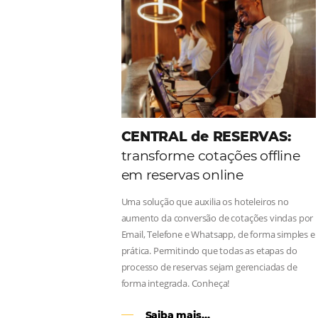
Como o Le Canton
Au
Black Friday
Em datas estratégicas como a Black 
uma reserva. O Le Canton entendeu 
soluções da Omnibees de forma ágil
Continue lendo…